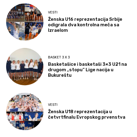
VESTI
Ženska U16 reprezentacija Srbije
odigrala dva kontrolna meča sa
Izraelom
BASKET 3 X 3
Basketašice i basketaši 3×3 U21 na
drugom „stopu“ Lige nacija u
Bukureštu
VESTI
Ženska U18 reprezentacija u
četvrtfinalu Evropskog prvenstva