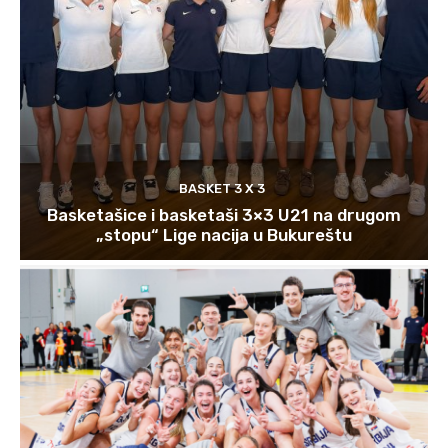
BASKET 3 X 3
Basketašice i basketaši 3×3 U21 na drugom
„stopu“ Lige nacija u Bukureštu