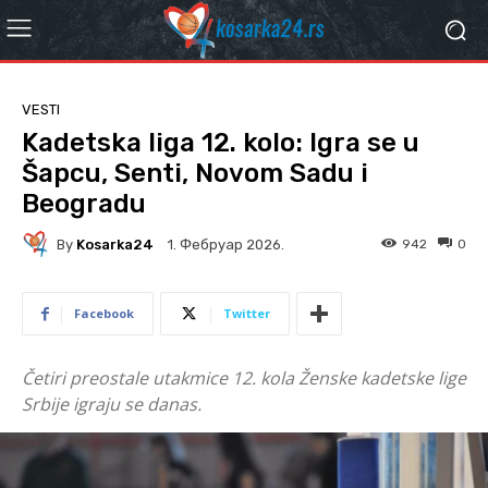
VESTI
Kadetska liga 12. kolo: Igra se u
Šapcu, Senti, Novom Sadu i
Beogradu
By
Kosarka24
942
0
1. Фебруар 2026.
Facebook
Twitter
Četiri preostale utakmice 12. kola Ženske kadetske lige
Srbije igraju se danas.