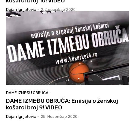
košarci broj 10! VIDEO
Dejan Ignjatovic
-
2. Децембар 2020.
DAME IZMEĐU OBRUČA
DAME IZMEĐU OBRUČA: Emisija o ženskoj
košarci broj 9! VIDEO
Dejan Ignjatovic
-
25. Новембар 2020.