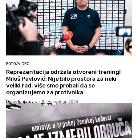
FOTO/VIDEO
Reprezentacija održala otvoreni trening!
Miloš Pavlović: Nije bilo prostora za neki
veliki rad, više smo probali da se
organizujemo za protivnika
Dejan Ignjatovic
-
10. Новембар 2025.