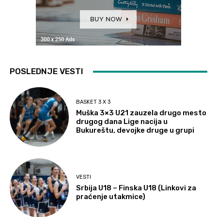
POSLEDNJE VESTI
BASKET 3 X 3
Muška 3×3 U21 zauzela drugo mesto
drugog dana Lige nacija u
Bukureštu, devojke druge u grupi
VESTI
Srbija U18 – Finska U18 (Linkovi za
praćenje utakmice)