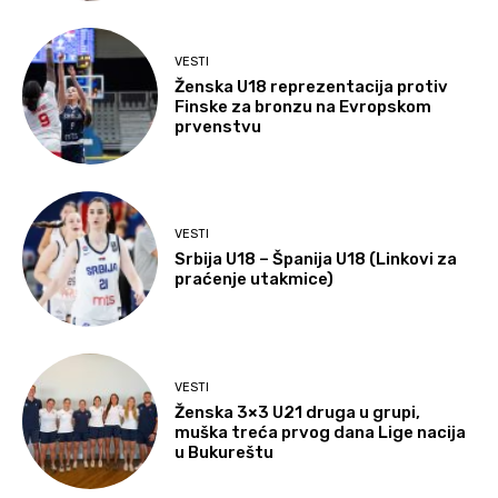
VESTI
Ženska U18 reprezentacija protiv
Finske za bronzu na Evropskom
prvenstvu
VESTI
Srbija U18 – Španija U18 (Linkovi za
praćenje utakmice)
VESTI
Ženska 3×3 U21 druga u grupi,
muška treća prvog dana Lige nacija
u Bukureštu