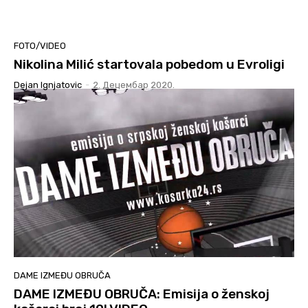
FOTO/VIDEO
Nikolina Milić startovala pobedom u Evroligi
Dejan Ignjatovic
-
2. Децембар 2020.
DAME IZMEĐU OBRUČA
DAME IZMEĐU OBRUČA: Emisija o ženskoj