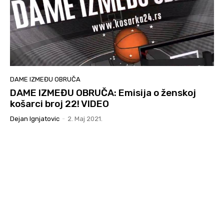
DAME IZMEĐU OBRUČA
DAME IZMEĐU OBRUČA: Emisija o ženskoj
košarci broj 22! VIDEO
Dejan Ignjatovic
-
2. Мај 2021.