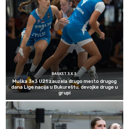
BASKET 3 X 3
Muška 3×3 U21 zauzela drugo mesto drugog
dana Lige nacija u Bukureštu, devojke druge u
grupi