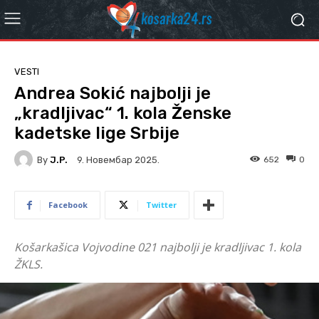
VESTI
Andrea Sokić najbolji je
„kradljivac“ 1. kola Ženske
kadetske lige Srbije
By
J.P.
652
0
9. Новембар 2025.
Facebook
Twitter
Košarkašica Vojvodine 021 najbolji je kradljivac 1. kola
ŽKLS.