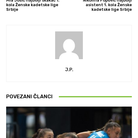
Mia Jošić najbolji skakač 1.
Nikolina Popović najbolji
kola Ženske kadetske lige
asistent 1. kola Ženske
Srbije
kadetske lige Srbije
J.P.
POVEZANI ČLANCI