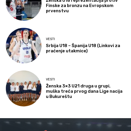
Ženska U18 reprezentacija protiv
Finske za bronzu na Evropskom
prvenstvu
VESTI
Srbija U18 – Španija U18 (Linkovi za
praćenje utakmice)
VESTI
Ženska 3×3 U21 druga u grupi,
muška treća prvog dana Lige nacija
u Bukureštu