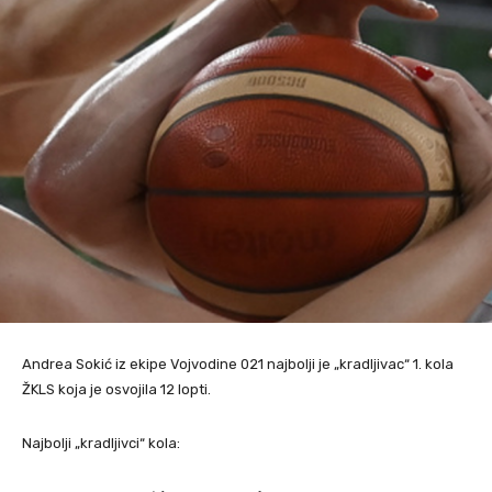
Andrea Sokić iz ekipe Vojvodine 021 najbolji je „kradljivac“ 1. kola
ŽKLS koja je osvojila 12 lopti.
Najbolji „kradljivci“ kola: