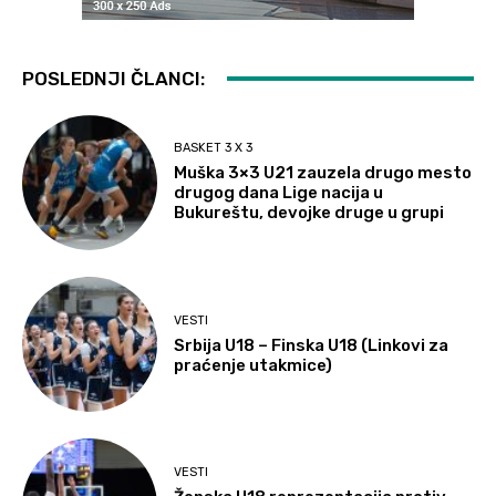
POSLEDNJI ČLANCI:
BASKET 3 X 3
Muška 3×3 U21 zauzela drugo mesto
drugog dana Lige nacija u
Bukureštu, devojke druge u grupi
VESTI
Srbija U18 – Finska U18 (Linkovi za
praćenje utakmice)
VESTI