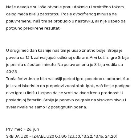
Naše devojke su loše otvorile prvu utakmicu i praktično tokom
celog meča bile u zaostatku. Posle dvocifrenog minusa na
poluvremenu, naš tim se probudio u nastavku, ali nije uspeo da
potpuno preokrene rezultat.
U drugi meč dan kasnije naš tim je ušao znatno bolje. Srbija je
povela sa 13:1, zahvaljujući odličnoj odbrani. Prvi koš iz igre Srbija
je primila u šestom minutu. Na poluvremenu je Srbija vodila sa
40:25.
Treća četvrtina je bila najlošiji period igre, posebno u odbrani, što
je Izrael iskoristio da prepolovi zaostatak. Ipak, naš tim je podigao
nivo igre u finišu i uspeo da se vrati na dvocifrenu prednost. U
poslednjoj četvrtini Srbija je ponovo zaigrala na visokom nivou i
svela rivala na samo 12 postignutih poena.
Prvi meč – 26. jun
SRBIJA U20 – IZRAEL U20 83:88 (23:30, 18:22, 18:16, 24:20)