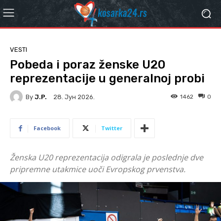
VESTI
Pobeda i poraz ženske U20
reprezentacije u generalnoj probi
By
J.P.
1462
0
28. Јун 2026.
Facebook
Twitter
Ženska U20 reprezentacija odigrala je poslednje dve
pripremne utakmice uoči Evropskog prvenstva.