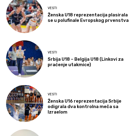
VESTI
Ženska U18 reprezentacija plasirala
se u polufinale Evropskog prvenstva
VESTI
Srbija U18 – Belgija U18 (Linkovi za
praćenje utakmice)
VESTI
Ženska U16 reprezentacija Srbije
odigrala dva kontrolna meča sa
Izraelom