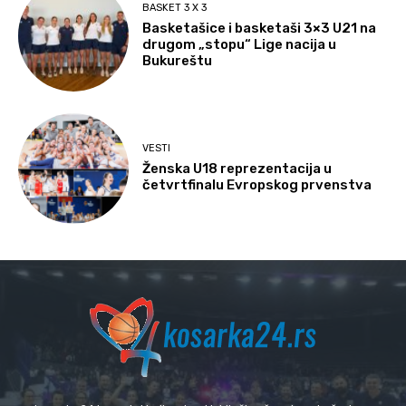
BASKET 3 X 3
Basketašice i basketaši 3×3 U21 na
drugom „stopu“ Lige nacija u
Bukureštu
VESTI
Ženska U18 reprezentacija u
četvrtfinalu Evropskog prvenstva