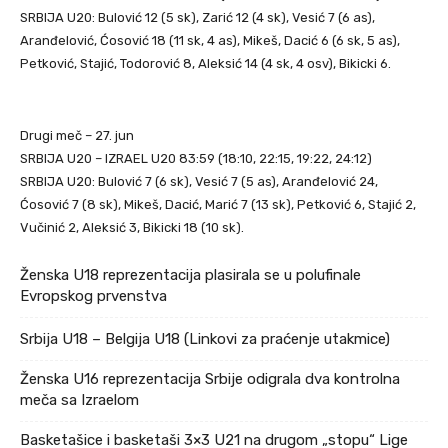
SRBIJA U20: Bulović 12 (5 sk), Zarić 12 (4 sk), Vesić 7 (6 as),
Aranđelović, Ćosović 18 (11 sk, 4 as), Mikeš, Dacić 6 (6 sk, 5 as),
Petković, Stajić, Todorović 8, Aleksić 14 (4 sk, 4 osv), Bikicki 6.
Drugi meč – 27. jun
SRBIJA U20 – IZRAEL U20 83:59 (18:10, 22:15, 19:22, 24:12)
SRBIJA U20: Bulović 7 (6 sk), Vesić 7 (5 as), Aranđelović 24,
Ćosović 7 (8 sk), Mikeš, Dacić, Marić 7 (13 sk), Petković 6, Stajić 2,
Vučinić 2, Aleksić 3, Bikicki 18 (10 sk).
Ženska U18 reprezentacija plasirala se u polufinale
Evropskog prvenstva
Srbija U18 – Belgija U18 (Linkovi za praćenje utakmice)
Ženska U16 reprezentacija Srbije odigrala dva kontrolna
meča sa Izraelom
Basketašice i basketaši 3×3 U21 na drugom „stopu“ Lige