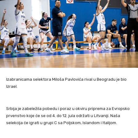
Izabranicama selektora Miloša Pavlovića rival u Beogradu je bio
Izrael.
Srbija je zabeležila pobedu i poraz u okviru priprema za Evropsko
prvenstvo koje će se od 4. do 12. jula održati u Litvaniji. Naša
selekcija će igrati u grupi C sa Poljskom, Islandom i Italijom.