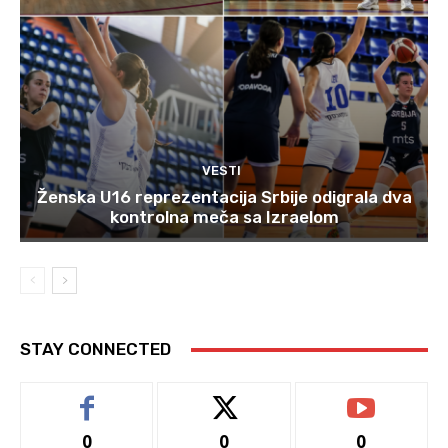
VESTI
Ženska U16 reprezentacija Srbije odigrala dva
kontrolna meča sa Izraelom
STAY CONNECTED
0
0
0