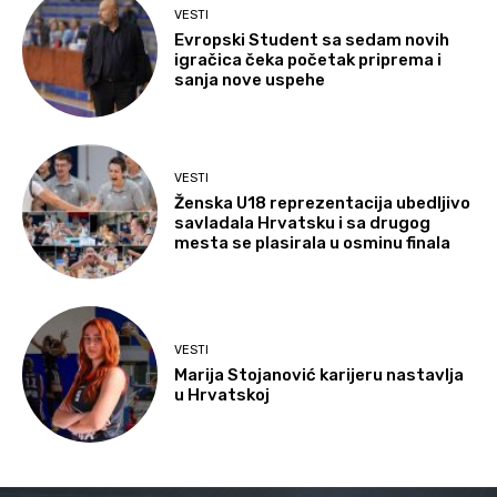
VESTI
Evropski Student sa sedam novih
igračica čeka početak priprema i
sanja nove uspehe
VESTI
Ženska U18 reprezentacija ubedljivo
savladala Hrvatsku i sa drugog
mesta se plasirala u osminu finala
VESTI
Marija Stojanović karijeru nastavlja
u Hrvatskoj