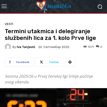
VESTI
Termini utakmica i delegiranje
službenih lica za 1. kolo Prve lige
By
Iva Tanjević
1071
0
26. Септембар 2025.
Facebook
Twitter
Sezona 2025/26 u Prvoj ženskoj ligi Srbije počinje
ovog vikenda.