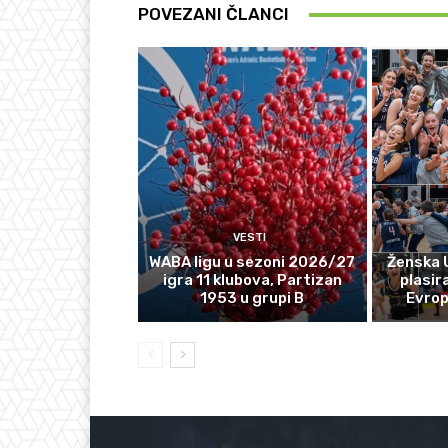
POVEZANI ČLANCI
VESTI
WABA ligu u sezoni 2026/27
Ženska 
igra 11 klubova, Partizan
plasir
1953 u grupi B
Evro