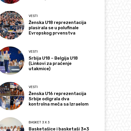
VESTI
Ženska U18 reprezentacija
plasirala se u polufinale
Evropskog prvenstva
VESTI
Srbija U18 – Belgija U18
(Linkovi za praćenje
utakmice)
VESTI
Ženska U16 reprezentacija
Srbije odigrala dva
kontrolna meča sa Izraelom
BASKET 3 X 3
Basketašice i basketaši 3×3