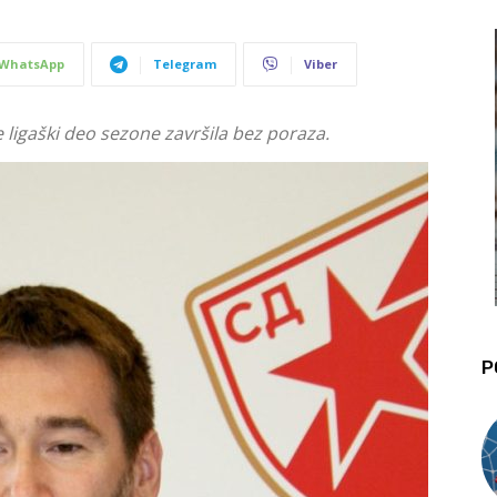
WhatsApp
Telegram
Viber
 ligaški deo sezone završila bez poraza.
P