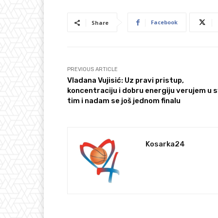
Facebook
Share
PREVIOUS ARTICLE
Vladana Vujisić: Uz pravi pristup,
koncentraciju i dobru energiju verujem u s
tim i nadam se još jednom finalu
Kosarka24