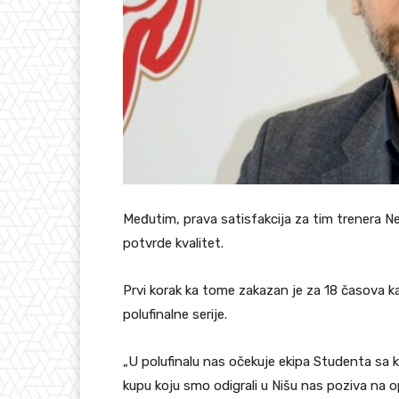
Međutim, prava satisfakcija za tim trenera Ne
potvrde kvalitet.
Prvi korak ka tome zakazan je za 18 časova k
polufinalne serije.
„U polufinalu nas očekuje ekipa Studenta sa 
kupu koju smo odigrali u Nišu nas poziva na op