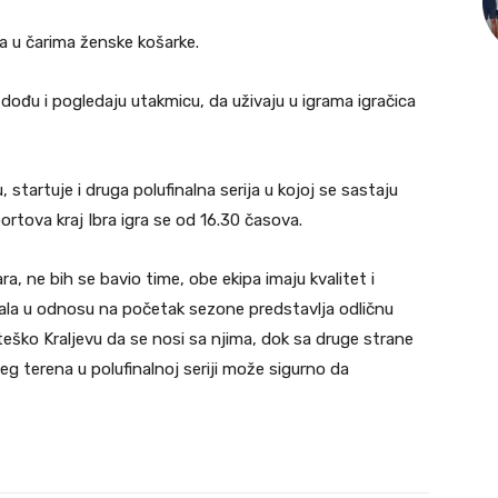
a u čarima ženske košarke.
 dođu i pogledaju utakmicu, da uživaju u igrama igračica
startuje i druga polufinalna serija u kojoj se sastaju
portova kraj Ibra igra se od 16.30 časova.
a, ne bih se bavio time, obe ekipa imaju kvalitet i
čala u odnosu na početak sezone predstavlja odličnu
 teško Kraljevu da se nosi sa njima, dok sa druge strane
eg terena u polufinalnoj seriji može sigurno da