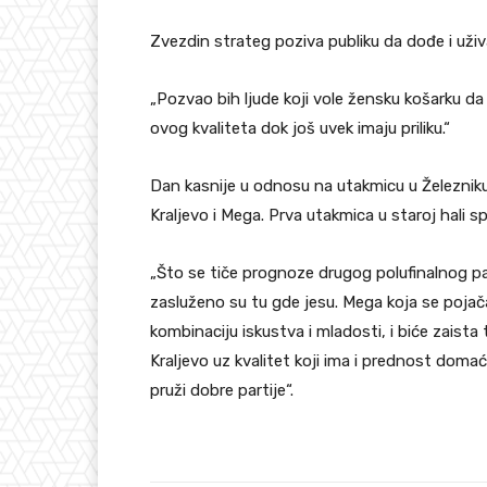
Zvezdin strateg poziva publiku da dođe i uživ
„Pozvao bih ljude koji vole žensku košarku da
ovog kvaliteta dok još uvek imaju priliku.“
Dan kasnije u odnosu na utakmicu u Železniku, 
Kraljevo i Mega. Prva utakmica u staroj hali s
„Što se tiče prognoze drugog polufinalnog par
zasluženo su tu gde jesu. Mega koja se poja
kombinaciju iskustva i mladosti, i biće zaista
Kraljevo uz kvalitet koji ima i prednost domać
pruži dobre partije“.