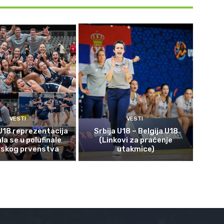
VESTI
VESTI
U18 reprezentacija
Srbija U18 – Belgija U18
ala se u polufinale
(Linkovi za praćenje
pskog prvenstva
utakmice)