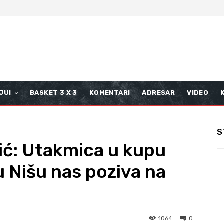
JUI
BASKET 3 X 3
KOMENTARI
ADRESAR
VIDEO
S
ić: Utakmica u kupu
u Nišu nas poziva na
1064
0