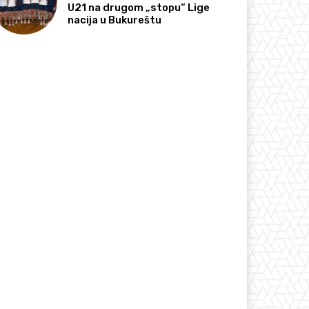
U21 na drugom „stopu“ Lige
nacija u Bukureštu