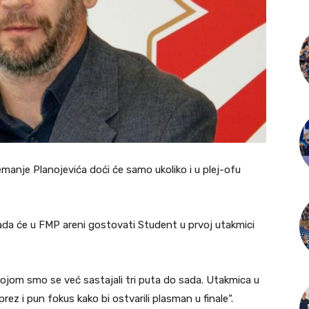
manje Planojevića doći će samo ukoliko i u plej-ofu
ada će u FMP areni gostovati Student u prvoj utakmici
kojom smo se već sastajali tri puta do sada. Utakmica u
rez i pun fokus kako bi ostvarili plasman u finale“.