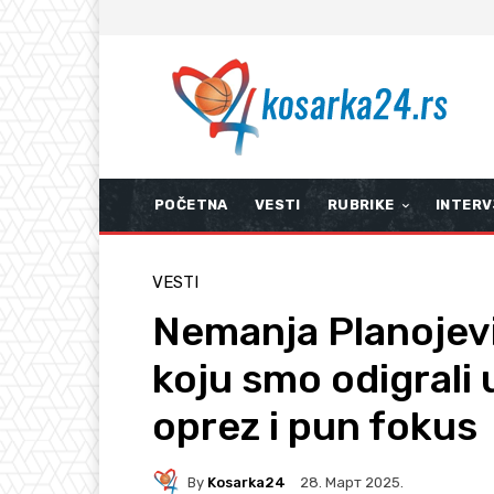
POČETNA
VESTI
RUBRIKE
INTERV
VESTI
Nemanja Planojev
koju smo odigrali 
oprez i pun fokus
By
Kosarka24
28. Март 2025.