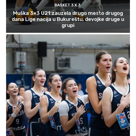
BASKET 3 X 3
Muška 3×3 U21 zauzela drugo mesto drugog
dana Lige nacija u Bukureštu, devojke druge u
grupi