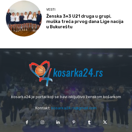
VESTI
Ženska 3×3 U21 druga u grupi,
muška treća prvog dana Lige nacija
u Bukureštu
kosarka24 je portal koji se bavi isključivo ženskom košarkom
Kontakt:
kosarka24.rs@gmail.com