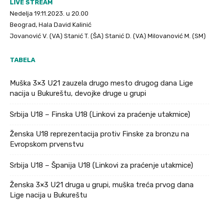
LIVE STREAM
Nedelja 19.11.2023. u 20.00
Beograd, Hala David Kalinić
Jovanović V. (VA) Stanić T. (ŠA) Stanić D. (VA) Milovanović M. (SM)
TABELA
Muška 3×3 U21 zauzela drugo mesto drugog dana Lige
nacija u Bukureštu, devojke druge u grupi
Srbija U18 – Finska U18 (Linkovi za praćenje utakmice)
Ženska U18 reprezentacija protiv Finske za bronzu na
Evropskom prvenstvu
Srbija U18 – Španija U18 (Linkovi za praćenje utakmice)
Ženska 3×3 U21 druga u grupi, muška treća prvog dana
Lige nacija u Bukureštu