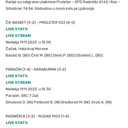
Ranije su odigrane utakmice Proleter – SPD Radnički 61:62 i Ras –
Srbobran 74:54. Slobodna u ovom kolu je Ljubovija.
ČA-BASKET (3-2) – PROLETER 023 (4-0)
LIVE STATS
LIVE STREAM
Nedelja 19.11.2023. u 15.00
Čačak, Hala kraj Morave
Baošić Đ. (BG) Ćirić M. (BG) Dimić P. (BG) Džombić L. (BG)
PARAĆIN (1-4) – KARABURMA (3-2)
LIVE STATS
LIVE STREAM
Nedelja 19.11.2023. u 15.30
Paraćin, SRC 7 Juli
Dinulović D. (NI) Petković B. (NI) Krečković M. (NI) Jović A. (NI)
RADNIČKI B (3-2) – RUDAR 1903 (1-4)
LIVE STATS