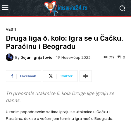
VESTI
Druga liga 6. kolo: Igra se u Čačku,
Paraćinu i Beogradu
By
Dejan Ignjatovic
719
0
19. Новембар 2023.
Facebook
Twitter
Tri preostale utakmice 6. kola Druge lige igraju se
danas.
U ranim popodnevnim satima igraju se utakmice u Čačku i
Paraćinu, dok se u večernjem terminu igra meč u Beogradu.