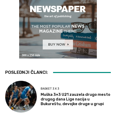
POSLEDNJI ČLANCI:
BASKET 3 X 3
Muška 3×3 U21 zauzela drugo mesto
drugog dana Lige nacija u
Bukureštu, devojke druge u grupi