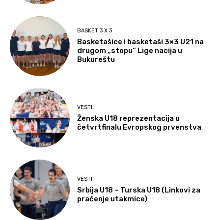
BASKET 3 X 3
Basketašice i basketaši 3×3 U21 na
drugom „stopu“ Lige nacija u
Bukureštu
VESTI
Ženska U18 reprezentacija u
četvrtfinalu Evropskog prvenstva
VESTI
Srbija U18 – Turska U18 (Linkovi za
praćenje utakmice)