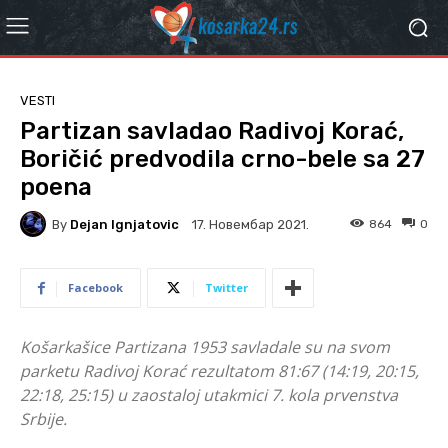
VESTI
Partizan savladao Radivoj Korać,
Boričić predvodila crno-bele sa 27
poena
By
Dejan Ignjatovic
864
0
17. Новембар 2021.
Facebook
Twitter
Košarkašice Partizana 1953 savladale su na svom
parketu Radivoj Korać rezultatom 81:67 (14:19, 20:15,
22:18, 25:15) u zaostaloj utakmici 7. kola prvenstva
Srbije.