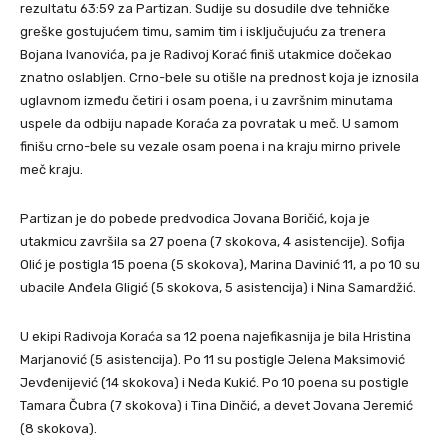
rezultatu 63:59 za Partizan. Sudije su dosudile dve tehničke
greške gostujućem timu, samim tim i isključujuću za trenera
Bojana Ivanovića, pa je Radivoj Korać finiš utakmice dočekao
znatno oslabljen. Crno-bele su otišle na prednost koja je iznosila
uglavnom između četiri i osam poena, i u završnim minutama
uspele da odbiju napade Koraća za povratak u meč. U samom
finišu crno-bele su vezale osam poena i na kraju mirno privele
meč kraju.
Partizan je do pobede predvodica Jovana Boričić, koja je
utakmicu završila sa 27 poena (7 skokova, 4 asistencije). Sofija
Olić je postigla 15 poena (5 skokova), Marina Davinić 11, a po 10 su
ubacile Anđela Gligić (5 skokova, 5 asistencija) i Nina Samardžić.
U ekipi Radivoja Koraća sa 12 poena najefikasnija je bila Hristina
Marjanović (5 asistencija). Po 11 su postigle Jelena Maksimović
Jevđenijević (14 skokova) i Neda Kukić. Po 10 poena su postigle
Tamara Čubra (7 skokova) i Tina Dinčić, a devet Jovana Jeremić
(8 skokova).