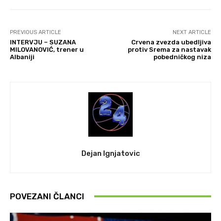
PREVIOUS ARTICLE
NEXT ARTICLE
INTERVJU – SUZANA
Crvena zvezda ubedljiva
MILOVANOVIĆ, trener u
protiv Srema za nastavak
Albaniji
pobedničkog niza
Dejan Ignjatovic
POVEZANI ČLANCI