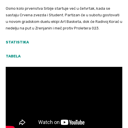
Osmo kolo prvenstva Srbije startuje već u četvrtak, kada se
sastaju Crvena zvezda i Student. Partizan će u subotu gostovati
u novom gradskom duelu ekipi Art Basketa, dok će Radivoj Korać u
nedelju na put u Zrenjanin i meč protiv Proletera 023.
STATISTIKA
TABELA