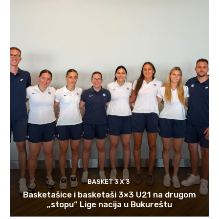
BASKET 3 X 3
Basketašice i basketaši 3×3 U21 na drugom
„stopu“ Lige nacija u Bukureštu