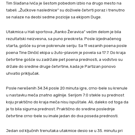
Tim Slađana Ivića je šestom pobedom izbio na drugo mesto na
tabeli. „Žućkove naslednice“ su doživele četvrti poraz i trenutno
se nalaze na deobi sedme pozicije sa ekipom Duge.
Utakmica u Hali sportova „Ranko Žeravica“ većim delom je bila
rezultatski neizvesna, sa puno preokreta. Posle izjednačenog
starta, gošće su prve pokrenule seriju. Sa 11 vezanih poena posle
poena Tine Dinčić ekipa u žuto-plavom je povela sa 17:7. Do kraja
četvrtine gošće su zadržale pet poena prednosti, a vođstvo su
držale do sredine druge četvrtine, kada je Partizan ponovo
uhvatio priključak.
Posle nerešenih 34:34 posle 20 minuta igre, crno-bele su krenule
u nastavku meča znatno agilnije. Serijom 7:0 stekle su prednost
koju praktično do kraja meča nisu ispuštale. Ali, daleko od toga da
je to bila sigurna prednost. Praktično do sredine poslednje
četvrtine crno-bele su imale jedan do dva poseda prednosti.
Jedan od ključnih trenutaka utakmice desio se u 35. minutu pri