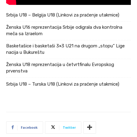
Srbija U18 – Belgija U18 (Linkovi za praćenje utakmice)
Ženska U16 reprezentacija Srbije odigrala dva kontrolna
meča sa Izraelom
Basketašice i basketaši 3×3 U21 na drugom „stopu“ Lige
nacija u Bukureštu
Ženska U18 reprezentacija u četvrtfinalu Evropskog
prvenstva
Srbija U18 – Turska U18 (Linkovi za praćenje utakmice)
Facebook
Twitter