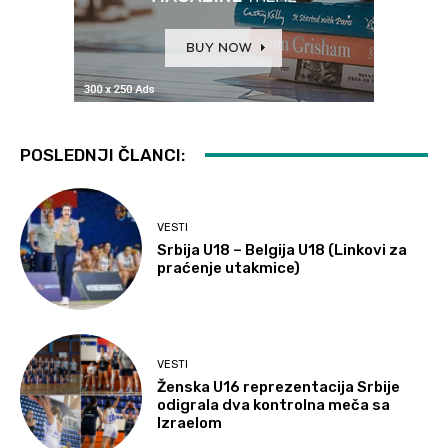
POSLEDNJI ČLANCI:
VESTI
Srbija U18 – Belgija U18 (Linkovi za
praćenje utakmice)
VESTI
Ženska U16 reprezentacija Srbije
odigrala dva kontrolna meča sa
Izraelom