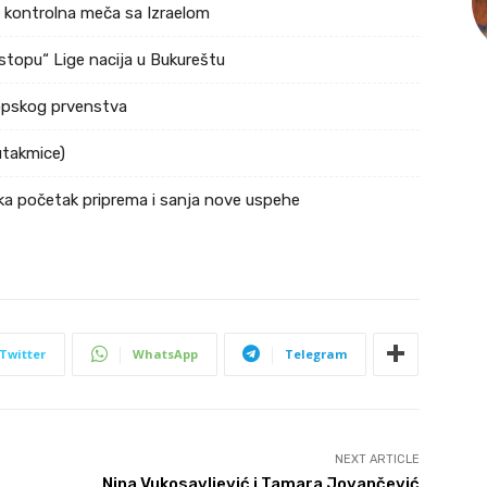
a kontrolna meča sa Izraelom
stopu“ Lige nacija u Bukureštu
ropskog prvenstva
utakmice)
ka početak priprema i sanja nove uspehe
Twitter
WhatsApp
Telegram
NEXT ARTICLE
Nina Vukosavljević i Tamara Jovančević