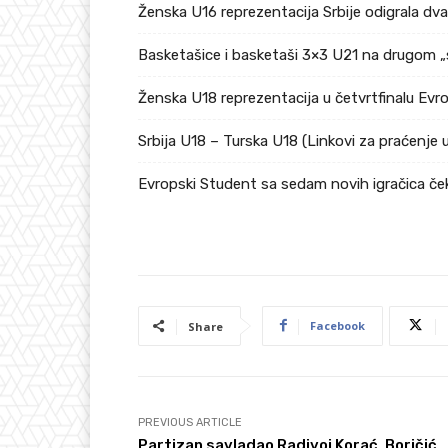
Ženska U16 reprezentacija Srbije odigrala dv
Basketašice i basketaši 3×3 U21 na drugom „
Ženska U18 reprezentacija u četvrtfinalu Ev
Srbija U18 – Turska U18 (Linkovi za praćenje 
Evropski Student sa sedam novih igračica če
Facebook
Share
PREVIOUS ARTICLE
Partizan savladao Radivoj Korać, Boričić