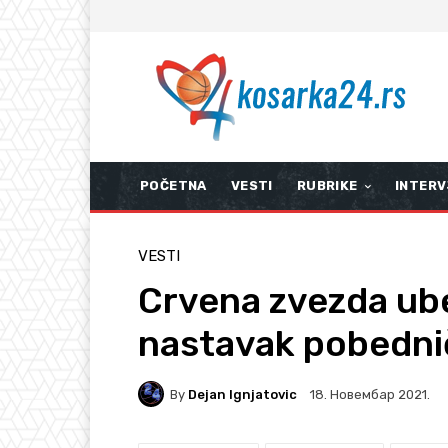
POČETNA
VESTI
RUBRIKE
INTERV
VESTI
Crvena zvezda ube
nastavak pobedni
By
Dejan Ignjatovic
18. Новембар 2021.