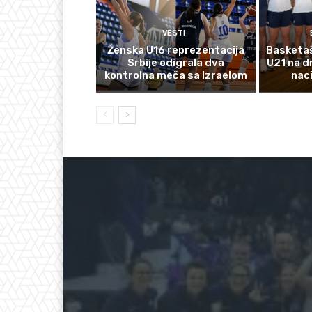
VESTI
Ženska U16 reprezentacija
Basketaš
Srbije odigrala dva
U21 na d
kontrolna meča sa Izraelom
nac