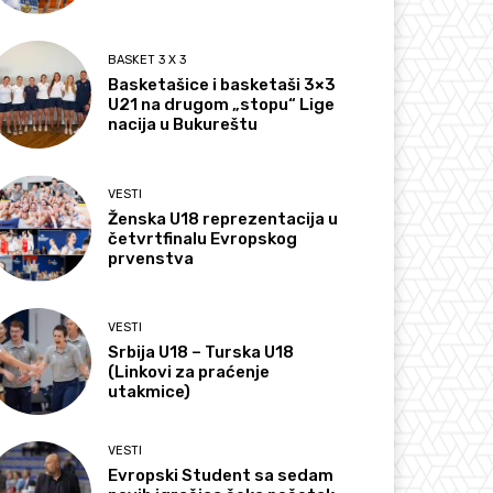
BASKET 3 X 3
Basketašice i basketaši 3×3
U21 na drugom „stopu“ Lige
nacija u Bukureštu
VESTI
Ženska U18 reprezentacija u
četvrtfinalu Evropskog
prvenstva
VESTI
Srbija U18 – Turska U18
(Linkovi za praćenje
utakmice)
VESTI
Evropski Student sa sedam