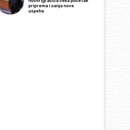
novih igračica čeka početak
priprema i sanja nove
uspehe