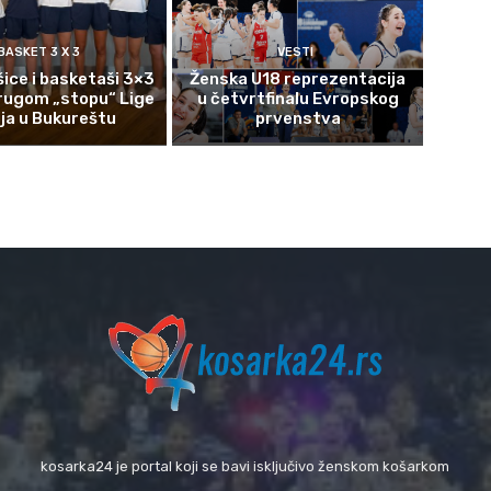
BASKET 3 X 3
VESTI
ice i basketaši 3×3
Ženska U18 reprezentacija
rugom „stopu“ Lige
u četvrtfinalu Evropskog
ija u Bukureštu
prvenstva
kosarka24 je portal koji se bavi isključivo ženskom košarkom