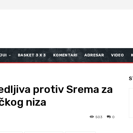
JUI
BASKET 3 X 3
KOMENTARI
ADRESAR
VIDEO
S
dljiva protiv Srema za
čkog niza
503
0