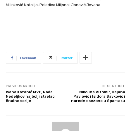
Milinković Natalija, Poledica Miljana i Jonović Jovana.
Facebook
Twitter
PREVIOUS ARTICLE
NEXT ARTICLE
Ivana Katanić MVP, Nađa
Nikolina Vitomir, Dajana
Nedeljkov najbolji strelac
Pavlović i Isidora Savković i
finalne serije
naredne sezone u Spartaku