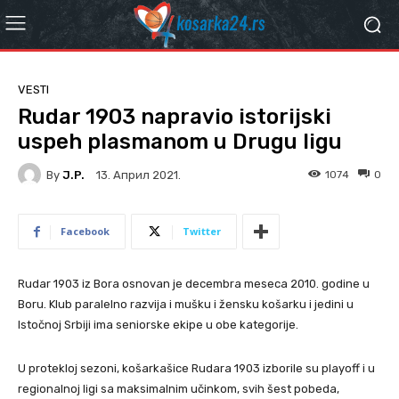
VESTI
Rudar 1903 napravio istorijski
uspeh plasmanom u Drugu ligu
By
J.P.
1074
0
13. Април 2021.
Facebook
Twitter
Rudar 1903 iz Bora osnovan je decembra meseca 2010. godine u
Boru. Klub paralelno razvija i mušku i žensku košarku i jedini u
Istočnoj Srbiji ima seniorske ekipe u obe kategorije.
U protekloj sezoni, košarkašice Rudara 1903 izborile su playoff i u
regionalnoj ligi sa maksimalnim učinkom, svih šest pobeda,