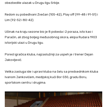
obezbedile ulazak u Drugu ligu Srbije.
Redom su pobeđivani Zvečan (105-42), Play off (99-48 i 91-51) i
Lim (92-52 i 80-42).
Učinak na kraju sezone bio je 8 pobeda i 2 poraza, isto kao i
Paraćin, ali zbog boljeg međusobnog skora, ekipa Rudara 1903
istorijski ulazi u Drugu ligu.
Pored igračica kluba, najzaslužniji za uspeh je i trener Dejan
Jakovljević.
Velika zasluga ide i upravi kluba na čelu sa predsednikom kluba
Ivanom Jankovićem, medijskoj kući Bor 030, gradu Boru,
sportskom centru i drugima.