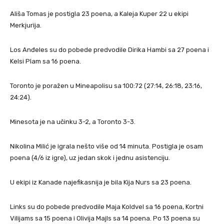
Ališa Tomas je postigla 23 poena, a Kaleja Kuper 22 u ekipi
Merkjurija.
Los Anđeles su do pobede predvodile Dirika Hambi sa 27 poena i
Kelsi Plam sa 16 poena.
Toronto je poražen u Mineapolisu sa 100:72 (27:14, 26:18, 23:16,
24:24).
Minesota je na učinku 3-2, a Toronto 3-3.
Nikolina Milić je igrala nešto više od 14 minuta. Postigla je osam
poena (4/6 iz igre), uz jedan skok i jednu asistenciju.
U ekipi iz Kanade najefikasnija je bila Kija Nurs sa 23 poena.
Links su do pobede predvodile Maja Koldvel sa 16 poena, Kortni
Vilijams sa 15 poena i Olivija Majls sa 14 poena. Po 13 poena su