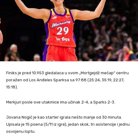
Finiks je pred 10.953 gledalaca u svom „Mortgejdž mečap“ centru
poražen od Los Anđeles Sparksa sa 97:88 (25:24, 35:19, 22:27,
15:18).
Merkjuri posle ove utakmice ima učinak 2-4, a Sparks 2-3.
Jovana Nogić je kao starter igrala nešto manje od 30 minuta.
Upisala je 15 poena (5/11 iz igre), jedan skok, tri asistencije i jednu
osvojenu loptu.