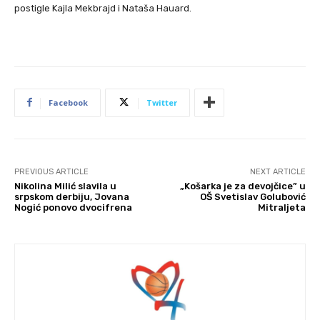
postigle Kajla Mekbrajd i Nataša Hauard.
Facebook
Twitter
PREVIOUS ARTICLE
NEXT ARTICLE
Nikolina Milić slavila u
„Košarka je za devojčice” u
srpskom derbiju, Jovana
OŠ Svetislav Golubović
Nogić ponovo dvocifrena
Mitraljeta