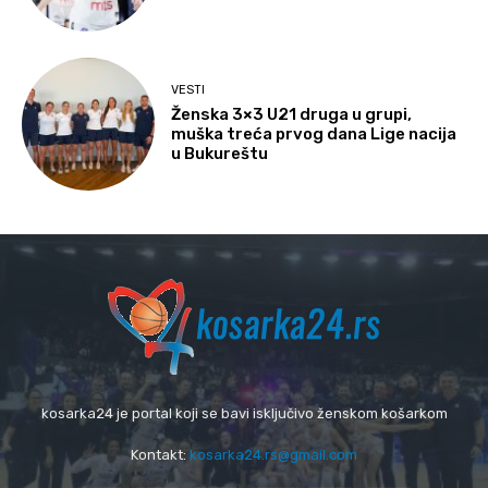
VESTI
Ženska 3×3 U21 druga u grupi,
muška treća prvog dana Lige nacija
u Bukureštu
kosarka24 je portal koji se bavi isključivo ženskom košarkom
Kontakt:
kosarka24.rs@gmail.com