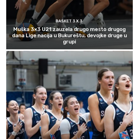
BASKET 3 X 3
Muška 3×3 U21 zauzela drugo mesto drugog
dana Lige nacija u Bukureštu, devojke druge u
grupi