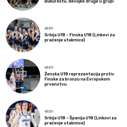
Bukureštu, devojke druge u grupi
VESTI
Srbija U18 – Finska U18 (Linkovi za
praćenje utakmice)
VESTI
Ženska U18 reprezentacija protiv
Finske za bronzu na Evropskom
prvenstvu
VESTI
Srbija U18 – Španija U18 (Linkovi za
praćenje utakmice)