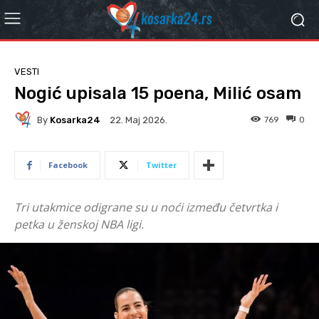
VESTI
Nogić upisala 15 poena, Milić osam
By
Kosarka24
769
0
22. Мај 2026.
Facebook
Twitter
Tri utakmice odigrane su u noći između četvrtka i
petka u ženskoj NBA ligi.