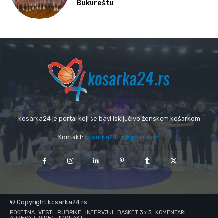
Bukureštu
kosarka24 je portal koji se bavi isključivo ženskom košarkom
Kontakt:
kosarka24.rs@gmail.com
© Copyright kosarka24.rs
POČETNA
VESTI
RUBRIKE
INTERVJUI
BASKET 3 x 3
KOMENTARI
ADRESAR
VIDEO
KONTAKT