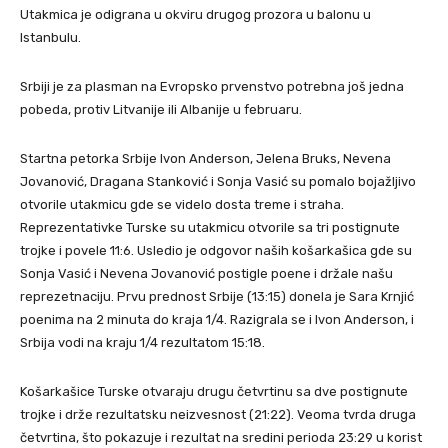
Utakmica je odigrana u okviru drugog prozora u balonu u
Istanbulu.
Srbiji je za plasman na Evropsko prvenstvo potrebna još jedna
pobeda, protiv Litvanije ili Albanije u februaru.
Startna petorka Srbije Ivon Anderson, Jelena Bruks, Nevena
Jovanović, Dragana Stanković i Sonja Vasić su pomalo bojažljivo
otvorile utakmicu gde se videlo dosta treme i straha.
Reprezentativke Turske su utakmicu otvorile sa tri postignute
trojke i povele 11:6. Usledio je odgovor naših košarkašica gde su
Sonja Vasić i Nevena Jovanović postigle poene i držale našu
reprezetnaciju. Prvu prednost Srbije (13:15) donela je Sara Krnjić
poenima na 2 minuta do kraja 1/4. Razigrala se i Ivon Anderson, i
Srbija vodi na kraju 1/4 rezultatom 15:18.
Košarkašice Turske otvaraju drugu četvrtinu sa dve postignute
trojke i drže rezultatsku neizvesnost (21:22). Veoma tvrda druga
četvrtina, što pokazuje i rezultat na sredini perioda 23:29 u korist