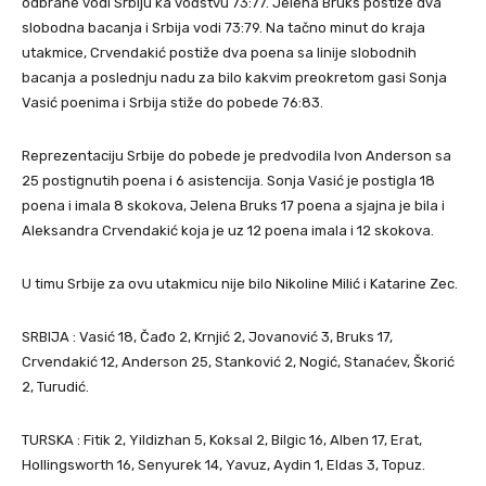
odbrane vodi Srbiju ka vođstvu 73:77. Jelena Bruks postiže dva
slobodna bacanja i Srbija vodi 73:79. Na tačno minut do kraja
utakmice, Crvendakić postiže dva poena sa linije slobodnih
bacanja a poslednju nadu za bilo kakvim preokretom gasi Sonja
Vasić poenima i Srbija stiže do pobede 76:83.
Reprezentaciju Srbije do pobede je predvodila Ivon Anderson sa
25 postignutih poena i 6 asistencija. Sonja Vasić je postigla 18
poena i imala 8 skokova, Jelena Bruks 17 poena a sjajna je bila i
Aleksandra Crvendakić koja je uz 12 poena imala i 12 skokova.
U timu Srbije za ovu utakmicu nije bilo Nikoline Milić i Katarine Zec.
SRBIJA : Vasić 18, Čađo 2, Krnjić 2, Jovanović 3, Bruks 17,
Crvendakić 12, Anderson 25, Stanković 2, Nogić, Stanaćev, Škorić
2, Turudić.
TURSKA : Fitik 2, Yildizhan 5, Koksal 2, Bilgic 16, Alben 17, Erat,
Hollingsworth 16, Senyurek 14, Yavuz, Aydin 1, Eldas 3, Topuz.