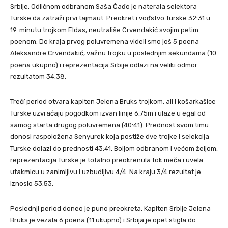
Srbije. Odličnom odbranom Saša Čađo je naterala selektora
Turske da zatraži prvi tajmaut. Preokret i vođstvo Turske 32:31 u
19. minutu trojkom Eldas, neutrališe Crvendakić svojim petim
poenom. Do kraja prvog poluvremena videli smo još 5 poena
Aleksandre Crvendakić, važnu trojku u poslednjim sekundama (10
poena ukupno) i reprezentacija Srbije odlazi na veliki odmor
rezultatom 34:38.
Trećí period otvara kapiten Jelena Bruks trojkom, ali i košarkašice
Turske uzvraćaju pogodkom izvan linije 6,75m i ulaze u egal od
samog starta drugog poluvremena (40:41). Prednost svom timu
donosi raspoložena Senyurek koja postiže dve trojke i selekcija
Turske dolazi do prednosti 43:41. Boljom odbranom i većom željom,
reprezentacija Turske je totalno preokrenula tok meča i uvela
utakmicu u zanimljivu i uzbudljivu 4/4. Na kraju 3/4 rezultat je
iznosio 53:53.
Poslednji period doneo je puno preokreta. Kapiten Srbije Jelena
Bruks je vezala 6 poena (11 ukupno) i Srbija je opet stigla do