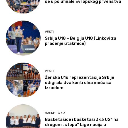
se u polufinale Evropskog prvenstva
VESTI
Srbija U18 – Belgija U18 (Linkovi za
praćenje utakmice)
VESTI
Ženska U16 reprezentacija Srbije
odigrala dva kontrolna meča sa
Izraelom
BASKET 3 X 3
Basketašice i basketaši 3×3 U21 na
drugom „stopu“ Lige nacija u