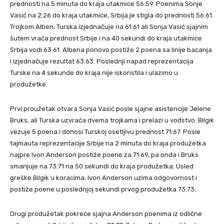
prednosti na 5 minuta do kraja utakmice 56:59. Poenima Sonje
Vasić na 2:26 do kraja utakmice, Srbija je stigla do prednosti 56:61.
Trojkom Alben, Turska izjednačuje na 61:61 ali Sonja Vasić sjajnim
šutem vraća prednost Srbije i na 40 sekundi do kraja utakmice
Srbija vodi 63:61. Albena ponovo postiže 2 poena sa linije bacanja
i izjednačuje rezultat 63:63. Poslednji napad reprezentacija
Turske na 4 sekunde do kraja nije iskoristila i ulazimo u
produžetke.
Prvi proužetak otvara Sonja Vasić posle sjajne asistencije Jelene
Bruks, ali Turska uzvraća dvema trojkama i prelazi u vođstvo. Bilgik
vezuje 5 poena i donosi Turskoj osetljivu prednost 71:67. Posle
tajmauta reprezentacije Srbije na 2 minuta do kraja produžetka
najpre Ivon Anderson postiže poene za 71:69, pa onda i Bruks
smanjuje na 73:71 na 50 sekundi do kraja produžetka. Usled
greške Bilgik u koracima, Ivon Anderson uzima odgovornost i
postiže poene u poslednjoj sekundi prvog produžetka 73:73.
Drugi produžetak pokreće sjajna Anderson poenima iz odlične