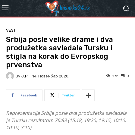
VESTI
Srbija posle velike drame i dva
produžetka savladala Tursku i
stigla na korak do Evropskog
prvenstva
By
J.P.
972
0
14. Новембар 2020.
Facebook
Twitter
Reprezentacija Srbije posle dva produžetka savladala
je Tursku rezultatom 76:83 (15:18, 19:20, 19:15, 10:10,
10:10, 3:10).