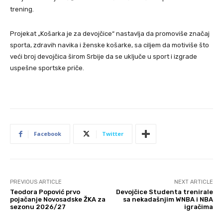
trening.
Projekat „Košarka je za devojčice“ nastavlja da promoviše značaj
sporta, zdravih navika i ženske košarke, sa ciljem da motiviše što
veći broj devojčica širom Srbije da se uključe u sport i izgrade
uspešne sportske priče.
Facebook
Twitter
PREVIOUS ARTICLE
NEXT ARTICLE
Teodora Popović prvo
Devojčice Studenta trenirale
pojačanje Novosadske ŽKA za
sa nekadašnjim WNBA i NBA
sezonu 2026/27
igračima