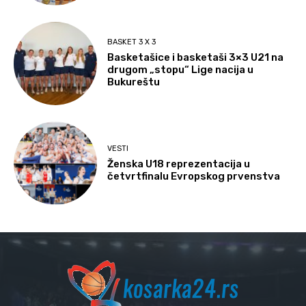
BASKET 3 X 3
Basketašice i basketaši 3×3 U21 na
drugom „stopu“ Lige nacija u
Bukureštu
VESTI
Ženska U18 reprezentacija u
četvrtfinalu Evropskog prvenstva