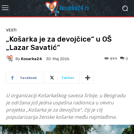
VESTI
„Košarka je za devojčice“ u OŠ
„Lazar Savatić“
By
Kosarka24
899
0
30. Мај 2026.
Facebook
Twitter
U organizaciji Košarkaškog saveza Srbije, u Beogradu
je održana još jedna uspešna radionica u okviru
projekta „Košarka je za devojčice“, čiji je cilj
popularizacija ženske košarke među najmlađima.