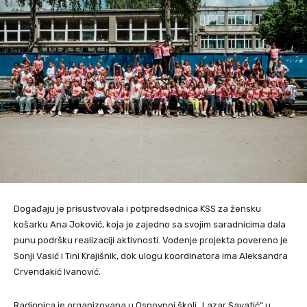
Događaju je prisustvovala i potpredsednica KSS za žensku
košarku Ana Joković, koja je zajedno sa svojim saradnicima dala
punu podršku realizaciji aktivnosti. Vođenje projekta povereno je
Sonji Vasić i Tini Krajišnik, dok ulogu koordinatora ima Aleksandra
Crvendakić Ivanović.
Radionica je organizovana u Osnovnoj školi „Lazar Savatić“ u