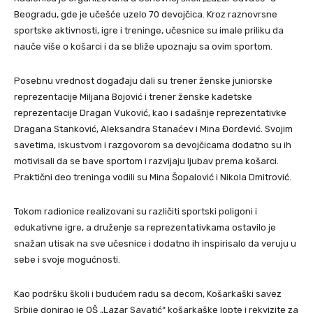
Beogradu, gde je učešće uzelo 70 devojčica. Kroz raznovrsne
sportske aktivnosti, igre i treninge, učesnice su imale priliku da
nauče više o košarci i da se bliže upoznaju sa ovim sportom.
Posebnu vrednost događaju dali su trener ženske juniorske
reprezentacije Miljana Bojović i trener ženske kadetske
reprezentacije Dragan Vuković, kao i sadašnje reprezentativke
Dragana Stanković, Aleksandra Stanaćev i Mina Đorđević. Svojim
savetima, iskustvom i razgovorom sa devojčicama dodatno su ih
motivisali da se bave sportom i razvijaju ljubav prema košarci.
Praktični deo treninga vodili su Mina Šopalović i Nikola Dmitrović.
Tokom radionice realizovani su različiti sportski poligoni i
edukativne igre, a druženje sa reprezentativkama ostavilo je
snažan utisak na sve učesnice i dodatno ih inspirisalo da veruju u
sebe i svoje mogućnosti.
Kao podršku školi i budućem radu sa decom, Košarkaški savez
Srbije donirao je OŠ „Lazar Savatić“ košarkaške lopte i rekvizite za