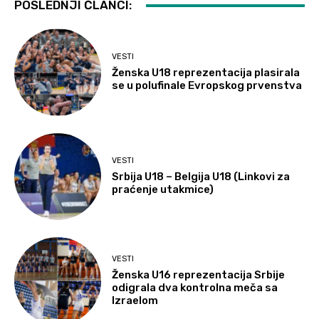
POSLEDNJI ČLANCI:
VESTI
Ženska U18 reprezentacija plasirala
se u polufinale Evropskog prvenstva
VESTI
Srbija U18 – Belgija U18 (Linkovi za
praćenje utakmice)
VESTI
Ženska U16 reprezentacija Srbije
odigrala dva kontrolna meča sa
Izraelom