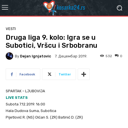
VESTI
Druga liga 9. kolo: Igra se u
Subotici, Vršcu i Srbobranu
By
Dejan Ignjatovic
532
0
7. Децембар 2019.
Facebook
Twitter
SPARTAK – LJUBOVIJA
LIVE STATS
Subota 7.12.2019. 16:00
Hala Dudova šuma, Subotica
Pijetlović R. (NS) Olćan S. (ZR) Batinić D. (ZR)