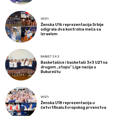
VESTI
Ženska U16 reprezentacija Srbije
odigrala dva kontrolna meča sa
Izraelom
BASKET 3 X 3
Basketašice i basketaši 3×3 U21 na
drugom „stopu“ Lige nacija u
Bukureštu
VESTI
Ženska U18 reprezentacija u
četvrtfinalu Evropskog prvenstva