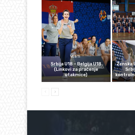
VESTI
Srbija U18 – Belgija U18
Ženska 
(Linkovi za praćenje
Srbi
utakmice)
kontroln