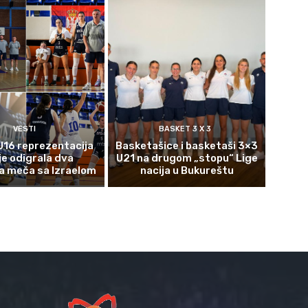
VESTI
BASKET 3 X 3
U16 reprezentacija
Basketašice i basketaši 3×3
je odigrala dva
U21 na drugom „stopu“ Lige
a meča sa Izraelom
nacija u Bukureštu