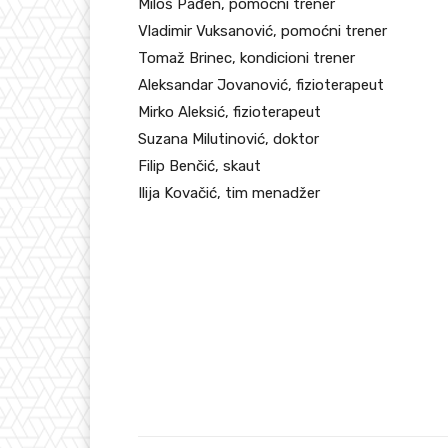
Miloš Pađen, pomoćni trener
Vladimir Vuksanović, pomoćni trener
Tomaž Brinec, kondicioni trener
Aleksandar Jovanović, fizioterapeut
Mirko Aleksić, fizioterapeut
Suzana Milutinović, doktor
Filip Benčić, skaut
Ilija Kovačić, tim menadžer