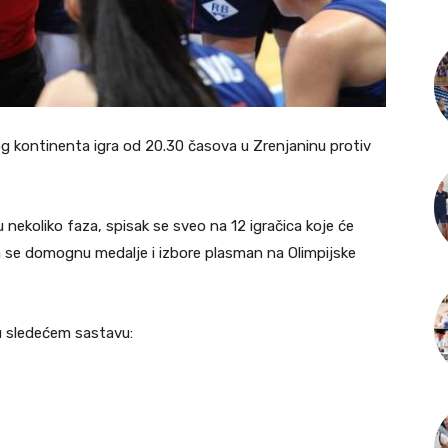
g kontinenta igra od 20.30 časova u Zrenjaninu protiv
u nekoliko faza, spisak se sveo na 12 igračica koje će
da se domognu medalje i izbore plasman na Olimpijske
u sledećem sastavu: