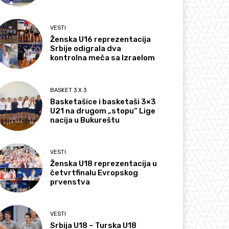
VESTI
Ženska U16 reprezentacija
Srbije odigrala dva
kontrolna meča sa Izraelom
BASKET 3 X 3
Basketašice i basketaši 3×3
U21 na drugom „stopu“ Lige
nacija u Bukureštu
VESTI
Ženska U18 reprezentacija u
četvrtfinalu Evropskog
prvenstva
VESTI
Srbija U18 – Turska U18