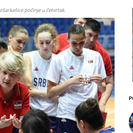
šarkašice počinje u četvrtak.
P