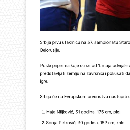
Srbija prvu utakmicu na 37. šampionatu Staro
Belorusije.
Posle priprema koje su se od 1. maja odvijale 
predstavljati zemlju na završnici i pokušati 
igre.
Srbija će na Evropskom prvenstvu nastupiti 
Maja Miljković, 31 godina, 175 cm, plej
Sonja Petrović, 30 godina, 189 cm, krilo