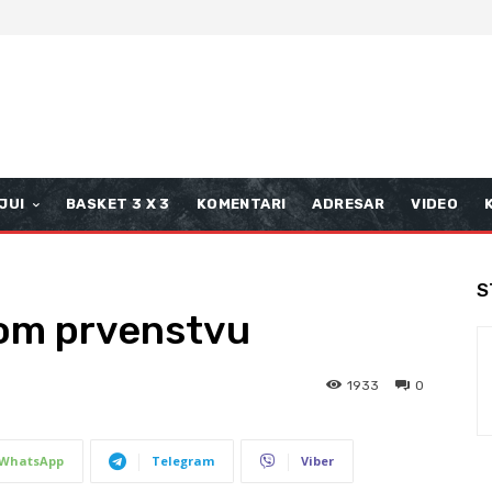
JUI
BASKET 3 X 3
KOMENTARI
ADRESAR
VIDEO
S
kom prvenstvu
1933
0
WhatsApp
Telegram
Viber