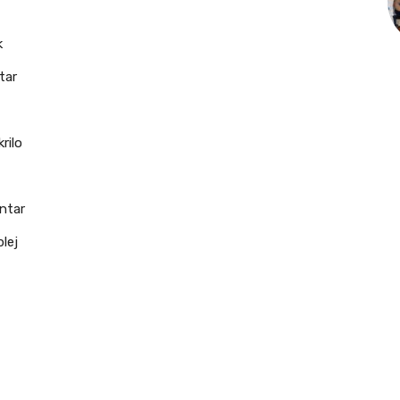
k
tar
rilo
ntar
lej