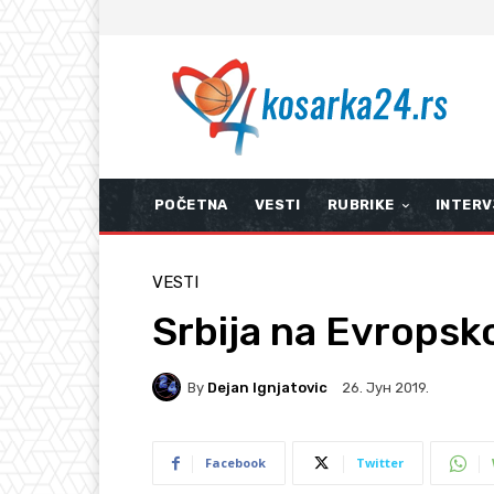
POČETNA
VESTI
RUBRIKE
INTERV
VESTI
Srbija na Evrops
By
Dejan Ignjatovic
26. Јун 2019.
Facebook
Twitter