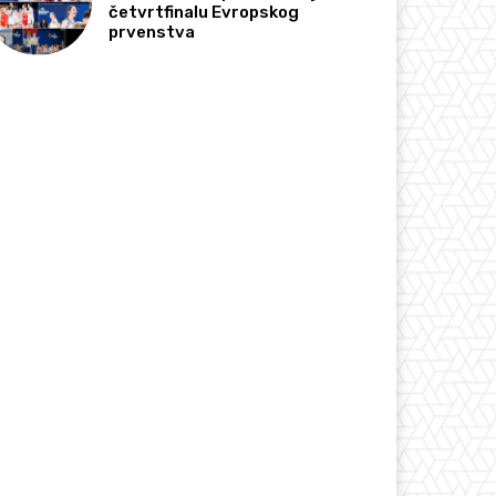
četvrtfinalu Evropskog
prvenstva