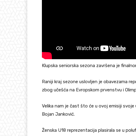
Klupska seniorska sezona završena je finalno
Raniji kraj sezone uslovljen je obavezama rep
zbog učešća na Evropskom prvenstvu i Olimpi
Velika nam je čast što će u ovoj emisiji svoje
Bojan Janković.
Ženska U18 reprezentacija plasirala se u pol