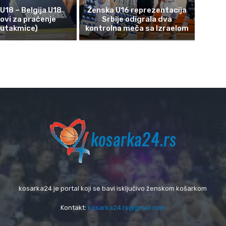
 U18 – Belgija U18
Ženska U16 reprezentacija
kovi za praćenje
Srbije odigrala dva
utakmice)
kontrolna meča sa Izraelom
kosarka24 je portal koji se bavi isključivo ženskom košarkom
Kontakt:
kosarka24.rs@gmail.com