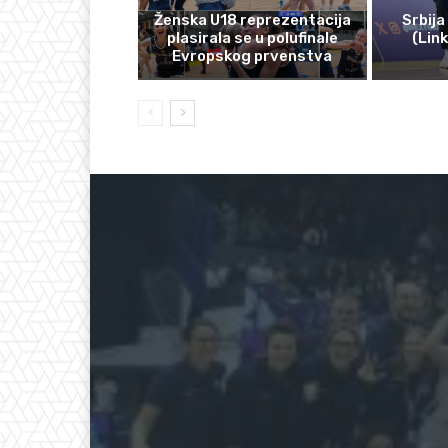
Ženska U18 reprezentacija
Srbija
plasirala se u polufinale
(Lin
Evropskog prvenstva