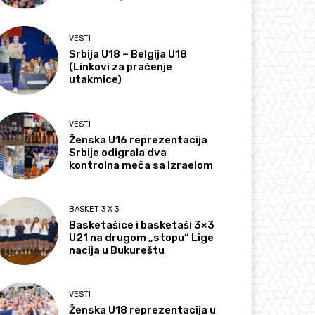
VESTI
Srbija U18 – Belgija U18
(Linkovi za praćenje
utakmice)
VESTI
Ženska U16 reprezentacija
Srbije odigrala dva
kontrolna meča sa Izraelom
BASKET 3 X 3
Basketašice i basketaši 3×3
U21 na drugom „stopu“ Lige
nacija u Bukureštu
VESTI
Ženska U18 reprezentacija u