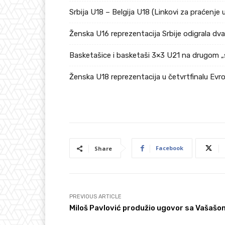
Srbija U18 – Belgija U18 (Linkovi za praćenje 
Ženska U16 reprezentacija Srbije odigrala dv
Basketašice i basketaši 3×3 U21 na drugom „
Ženska U18 reprezentacija u četvrtfinalu Ev
Facebook
Share
PREVIOUS ARTICLE
Miloš Pavlović produžio ugovor sa Vašašo