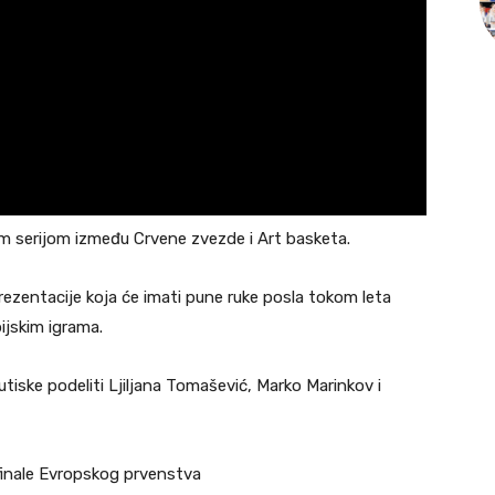
m serijom između Crvene zvezde i Art basketa.
rezentacije koja će imati pune ruke posla tokom leta
jskim igrama.
 utiske podeliti Ljiljana Tomašević, Marko Marinkov i
ufinale Evropskog prvenstva