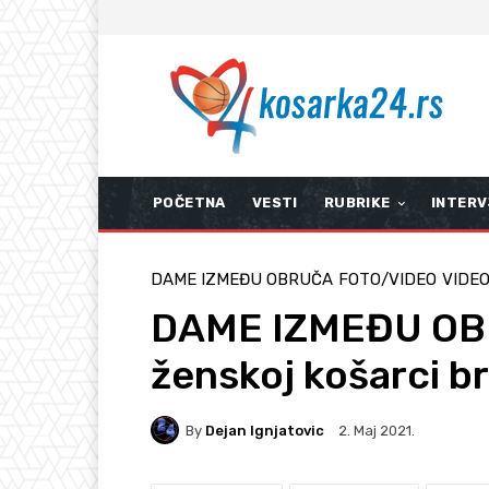
POČETNA
VESTI
RUBRIKE
INTERV
DAME IZMEĐU OBRUČA
FOTO/VIDEO
VIDE
DAME IZMEĐU OBR
ženskoj košarci b
By
Dejan Ignjatovic
2. Мај 2021.