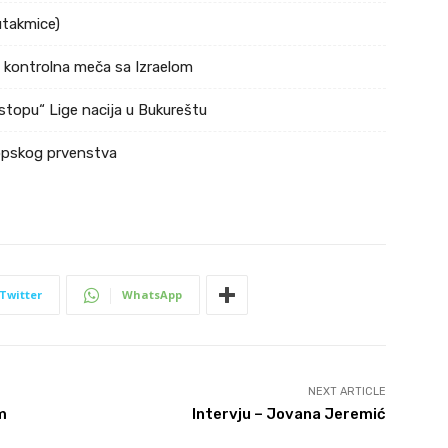
utakmice)
a kontrolna meča sa Izraelom
stopu“ Lige nacija u Bukureštu
ropskog prvenstva
Twitter
WhatsApp
NEXT ARTICLE
m
Intervju – Jovana Jeremić