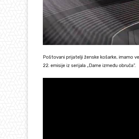
Poštovani prijatelji ženske košarke, imamo v
22. emisije iz serijala „Dame između obruča“.