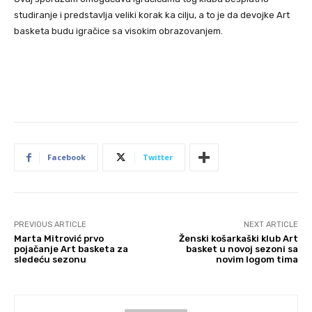
studiranje i predstavlja veliki korak ka cilju, a to je da devojke Art
basketa budu igračice sa visokim obrazovanjem.
Facebook
Twitter
PREVIOUS ARTICLE
NEXT ARTICLE
Marta Mitrović prvo
Ženski košarkaški klub Art
pojačanje Art basketa za
basket u novoj sezoni sa
sledeću sezonu
novim logom tima