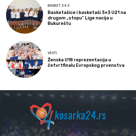
BASKET 3 X 3
Basketašice i basketaši 3×3 U21 na
drugom „stopu“ Lige nacija u
Bukureštu
VESTI
Ženska U18 reprezentacija u
četvrtfinalu Evropskog prvenstva