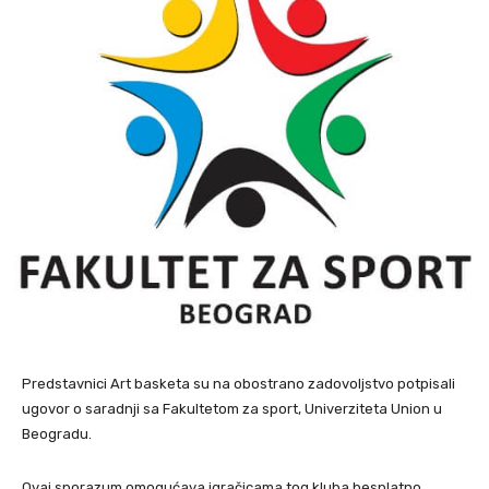
Predstavnici Art basketa su na obostrano zadovoljstvo potpisali
ugovor o saradnji sa Fakultetom za sport, Univerziteta Union u
Beogradu.
Ovaj sporazum omogućava igračicama tog kluba besplatno