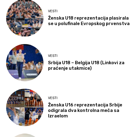
VESTI
Ženska U18 reprezentacija plasirala
se u polufinale Evropskog prvenstva
VESTI
Srbija U18 – Belgija U18 (Linkovi za
praćenje utakmice)
VESTI
Ženska U16 reprezentacija Srbije
odigrala dva kontrolna meča sa
Izraelom