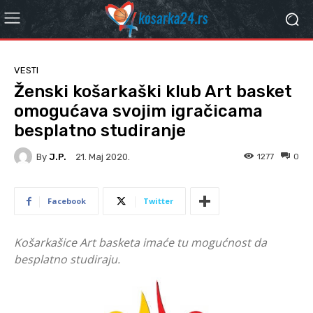
VESTI
Ženski košarkaški klub Art basket
omogućava svojim igračicama
besplatno studiranje
By
J.P.
1277
0
21. Мај 2020.
Facebook
Twitter
Košarkašice Art basketa imaće tu mogućnost da
besplatno studiraju.