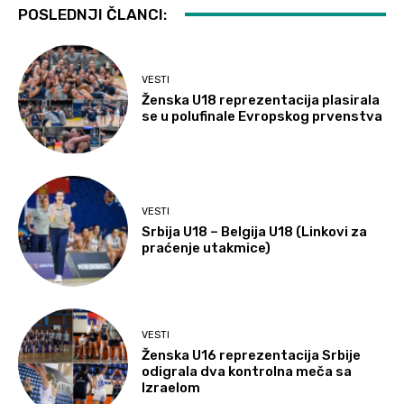
POSLEDNJI ČLANCI:
VESTI
Ženska U18 reprezentacija plasirala
se u polufinale Evropskog prvenstva
VESTI
Srbija U18 – Belgija U18 (Linkovi za
praćenje utakmice)
VESTI
Ženska U16 reprezentacija Srbije
odigrala dva kontrolna meča sa
Izraelom