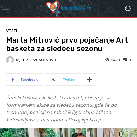
VESTI
Marta Mitrović prvo pojačanje Art
basketa za sledeću sezonu
By
J.P.
2470
0
21. Мај 2020.
Facebook
Twitter
Ženski košarkaški klub Art basket, počeo je sa
formiranjem ekipe za sledeću sezonu, gde će po
trenutnoj poziciji na tabeli B lige, ekipa Milana
Vidosavljevića, nastupati u Prvoj ligi Srbije.