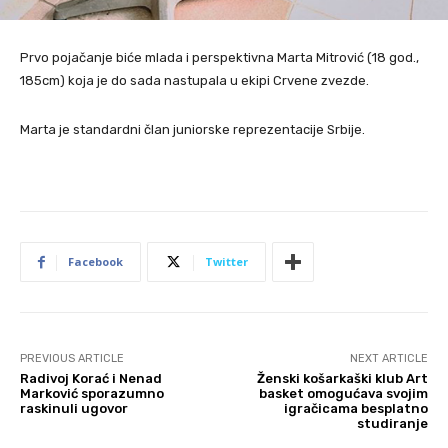
Prvo pojačanje biće mlada i perspektivna Marta Mitrović (18 god.,
185cm) koja je do sada nastupala u ekipi Crvene zvezde.
Marta je standardni član juniorske reprezentacije Srbije.
Facebook
Twitter
PREVIOUS ARTICLE
NEXT ARTICLE
Radivoj Korać i Nenad
Ženski košarkaški klub Art
Marković sporazumno
basket omogućava svojim
raskinuli ugovor
igračicama besplatno
studiranje