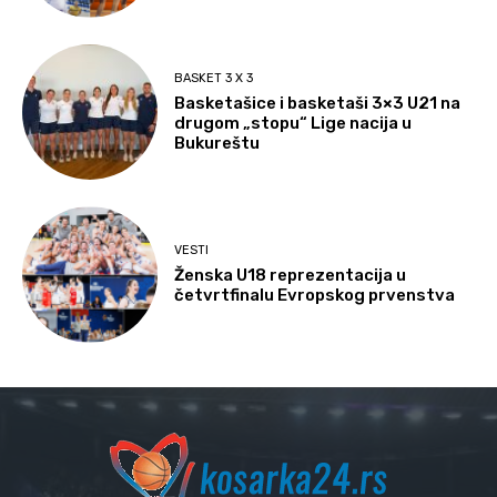
BASKET 3 X 3
Basketašice i basketaši 3×3 U21 na
drugom „stopu“ Lige nacija u
Bukureštu
VESTI
Ženska U18 reprezentacija u
četvrtfinalu Evropskog prvenstva