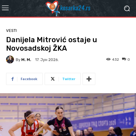
VESTI
Danijela Mitrović ostaje u
Novosadskoj ŽKA
By
M. M.
432
0
17. Јун 2026.
Facebook
Twitter