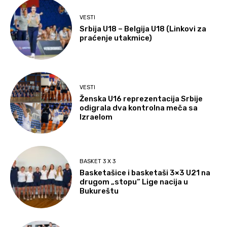
VESTI
Srbija U18 – Belgija U18 (Linkovi za
praćenje utakmice)
VESTI
Ženska U16 reprezentacija Srbije
odigrala dva kontrolna meča sa
Izraelom
BASKET 3 X 3
Basketašice i basketaši 3×3 U21 na
drugom „stopu“ Lige nacija u
Bukureštu