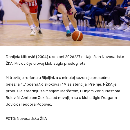
Danijela Mitrović (2004) u sezoni 2026/27 ostaje član Novosadske
ŽKA. Mitrović je u ovaj klub stigla prošlog leta.
Mitrović je rođena u Bijeljini, a u minuloj sezoni je prosečno
beležila 4.7 poena,1.6 skokova i 1.9 asistencija. Pre nje, NŽKA je
produžila saradnju sa Marijom Marčetom, Dunjom Zorić, Nastjom
Bulović i Anđelom Jekić, a od novajlija su u klub stigle Dragana
Jovičić i Teodora Popović.
FOTO: Novosadska ŽKA