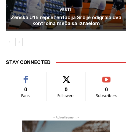
VESTI
Ženska U16 reprezentacija Srbije odigrala dva
kontrolna meča sa Izraelom
STAY CONNECTED
0
0
0
Fans
Followers
Subscribers
- Advertisement -