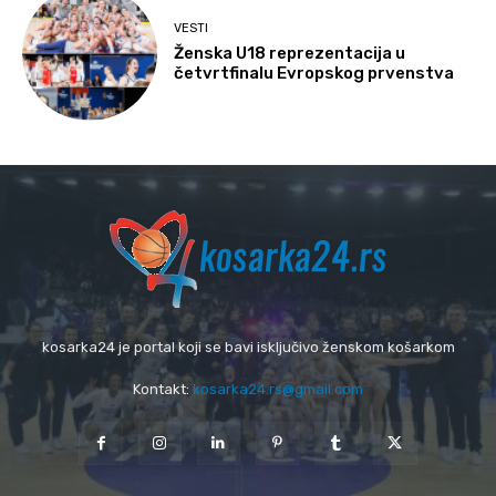
VESTI
Ženska U18 reprezentacija u
četvrtfinalu Evropskog prvenstva
kosarka24 je portal koji se bavi isključivo ženskom košarkom
Kontakt:
kosarka24.rs@gmail.com