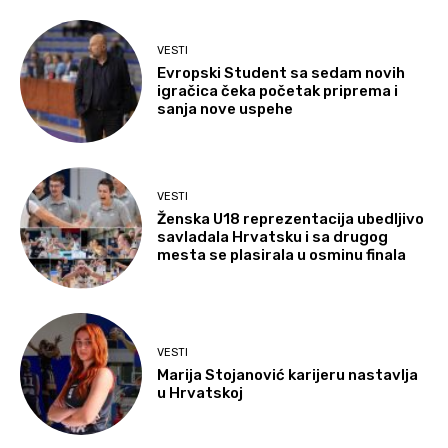
VESTI
Evropski Student sa sedam novih
igračica čeka početak priprema i
sanja nove uspehe
VESTI
Ženska U18 reprezentacija ubedljivo
savladala Hrvatsku i sa drugog
mesta se plasirala u osminu finala
VESTI
Marija Stojanović karijeru nastavlja
u Hrvatskoj