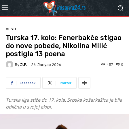
VESTI
Turska 17. kolo: Fenerbakče stigao
do nove pobede, Nikolina Milić
postigla 13 poena
By
J.P.
457
0
26. Јануар 2026.
Facebook
Twitter
Turska liga stiže do 17. kola. Srpska košarkašica je bila
odlična u svojoj ekipi.