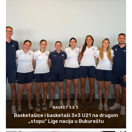
BASKET 3 X 3
Basketašice i basketaši 3×3 U21 na drugom
„stopu“ Lige nacija u Bukureštu