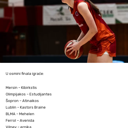
U osmini finala igraće:
Mersin – Kibirkstis
Olimpijakos – Estudijantes
Šopron – Atinaikos
Lublin – Kastors Braine
BLMA – Mehelen
Ferrol – Avenida
Vilnev – ernika