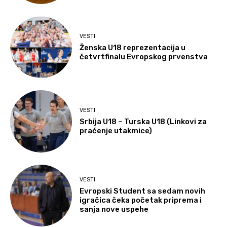
VESTI
Ženska U18 reprezentacija u
četvrtfinalu Evropskog prvenstva
VESTI
Srbija U18 – Turska U18 (Linkovi za
praćenje utakmice)
VESTI
Evropski Student sa sedam novih
igračica čeka početak priprema i
sanja nove uspehe