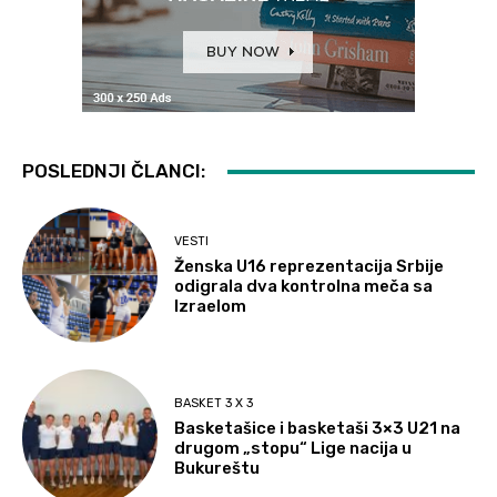
POSLEDNJI ČLANCI:
VESTI
Ženska U16 reprezentacija Srbije
odigrala dva kontrolna meča sa
Izraelom
BASKET 3 X 3
Basketašice i basketaši 3×3 U21 na
drugom „stopu“ Lige nacija u
Bukureštu