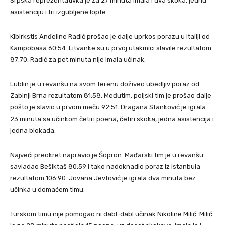
Srpska reprezentativka je za 27 minuta imala i dva skoka, jednu
asistenciju i tri izgubljene lopte.
Kibirkstis Anđeline Radić prošao je dalje uprkos porazu u Italiji od
Kampobasa 60:54. Litvanke su u prvoj utakmici slavile rezultatom
87:70. Radić za pet minuta nije imala učinak.
Lublin je u revanšu na svom terenu doživeo ubedljiv poraz od
Zabinji Brna rezultatom 81:58. Međutim, poljski tim je prošao dalje
pošto je slavio u prvom meču 92:51. Dragana Stanković je igrala
23 minuta sa učinkom četiri poena, četiri skoka, jedna asistencija i
jedna blokada.
Najveći preokret napravio je Šopron. Mađarski tim je u revanšu
savladao Bešiktaš 80:59 i tako nadoknadio poraz iz Istanbula
rezultatom 106:90. Jovana Jevtović je igrala dva minuta bez
učinka u domaćem timu.
Turskom timu nije pomogao ni dabl-dabl učinak Nikoline Milić. Milić