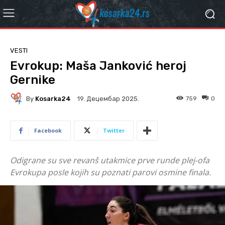
VESTI
Evrokup: Maša Janković heroj
Gernike
By
Kosarka24
759
0
19. Децембар 2025.
Facebook
Twitter
Odigrane su sve revanš utakmice prve runde plej-ofa
Evrokupa posle kojih su poznati parovi osmine finala.