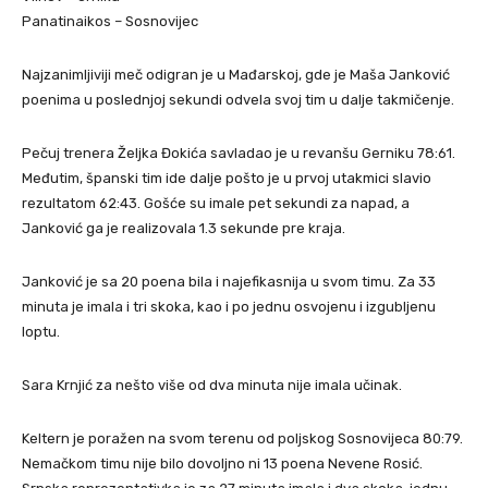
Panatinaikos – Sosnovijec
Najzanimljiviji meč odigran je u Mađarskoj, gde je Maša Janković
poenima u poslednjoj sekundi odvela svoj tim u dalje takmičenje.
Pečuj trenera Željka Đokića savladao je u revanšu Gerniku 78:61.
Međutim, španski tim ide dalje pošto je u prvoj utakmici slavio
rezultatom 62:43. Gošće su imale pet sekundi za napad, a
Janković ga je realizovala 1.3 sekunde pre kraja.
Janković je sa 20 poena bila i najefikasnija u svom timu. Za 33
minuta je imala i tri skoka, kao i po jednu osvojenu i izgubljenu
loptu.
Sara Krnjić za nešto više od dva minuta nije imala učinak.
Keltern je poražen na svom terenu od poljskog Sosnovijeca 80:79.
Nemačkom timu nije bilo dovoljno ni 13 poena Nevene Rosić.