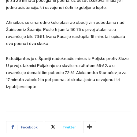
je za 28 minuta postigla 15 poena, uz deset skokova. Imala je i
jednu asistenciju, tri osvojene i četiri izgubljene lopte.
Atinaikos se u naredno kolo plasirao ubedljivim pobedama nad
Žairisom iz Španije. Posle trijumfa 80:75 u prvoj utakmici, u
revanšu je bilo 73:51. Ivana Raca je nastupila 15 minuta i upisala
dva poena i dva skoka.
Estudijantes je u Španiji nadoknadio minus iz Poljske protiv Sleze.
U prvoj utakmici Poljakinje su slavile rezultatom 65:62, a u
revanšu je domaći tim pobedio 72:61. Aleksandra Stanaćev je za
17 minuta zabeležila pet poena, tri skoka, jednu osvojenu i tri
izgubljene lopte.
Facebook
Twitter