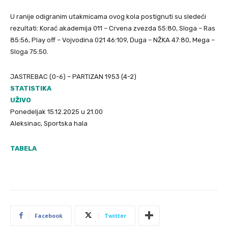
U ranije odigranim utakmicama ovog kola postignuti su sledeći
rezultati: Korać akademija 011 – Crvena zvezda 55:80, Sloga – Ras
85:56, Play off – Vojvodina 021 46:109, Duga – NŽKA 47:80, Mega –
Sloga 75:50.
JASTREBAC (0-6) – PARTIZAN 1953 (4-2)
STATISTIKA
UŽIVO
Ponedeljak 15.12.2025 u 21.00
Aleksinac, Sportska hala
TABELA
Facebook
Twitter