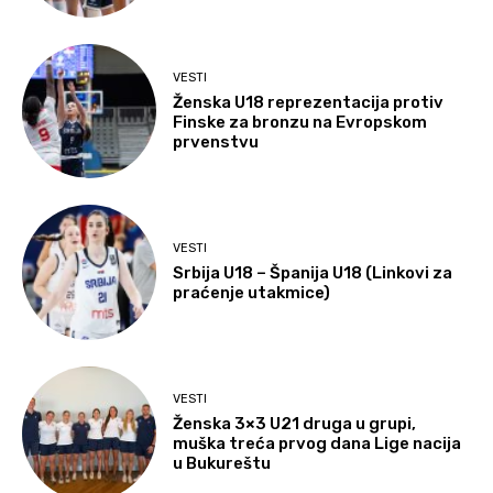
VESTI
Ženska U18 reprezentacija protiv
Finske za bronzu na Evropskom
prvenstvu
VESTI
Srbija U18 – Španija U18 (Linkovi za
praćenje utakmice)
VESTI
Ženska 3×3 U21 druga u grupi,
muška treća prvog dana Lige nacija
u Bukureštu