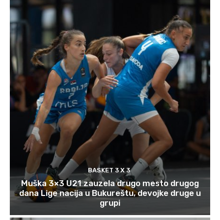
BASKET 3 X 3
Muška 3×3 U21 zauzela drugo mesto drugog
dana Lige nacija u Bukureštu, devojke druge u
grupi