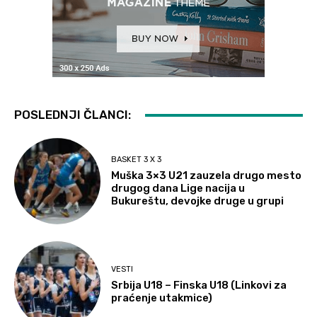
POSLEDNJI ČLANCI:
BASKET 3 X 3
Muška 3×3 U21 zauzela drugo mesto
drugog dana Lige nacija u
Bukureštu, devojke druge u grupi
VESTI
Srbija U18 – Finska U18 (Linkovi za
praćenje utakmice)