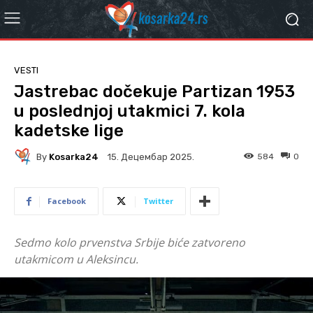
VESTI
Jastrebac dočekuje Partizan 1953
u poslednjoj utakmici 7. kola
kadetske lige
By
Kosarka24
584
0
15. Децембар 2025.
Facebook
Twitter
Sedmo kolo prvenstva Srbije biće zatvoreno
utakmicom u Aleksincu.