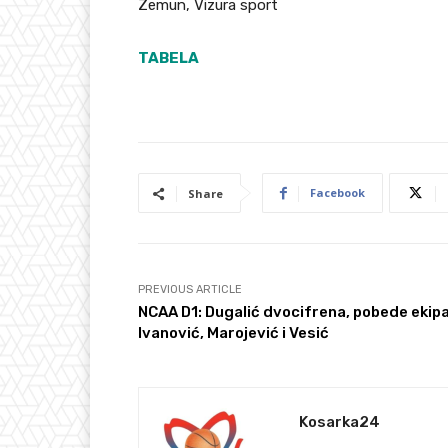
Zemun, Vizura sport
TABELA
Facebook
Share
PREVIOUS ARTICLE
NCAA D1: Dugalić dvocifrena, pobede ekip
Ivanović, Marojević i Vesić
Kosarka24