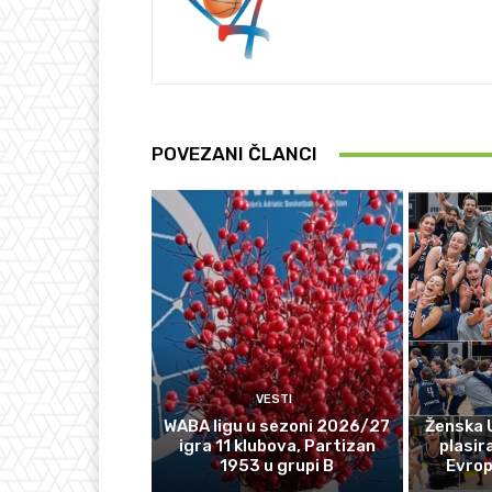
POVEZANI ČLANCI
VESTI
WABA ligu u sezoni 2026/27
Ženska 
igra 11 klubova, Partizan
plasir
1953 u grupi B
Evro