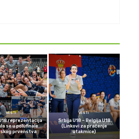
VESTI
VESTI
U18 reprezentacija
Srbija U18 – Belgija U18
ala se u polufinale
(Linkovi za praćenje
pskog prvenstva
utakmice)