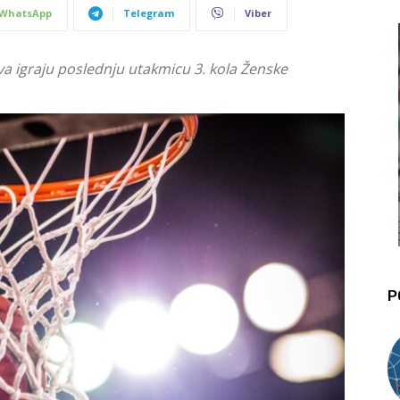
WhatsApp
Telegram
Viber
va igraju poslednju utakmicu 3. kola Ženske
P