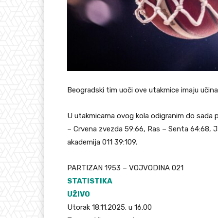
Beogradski tim uoči ove utakmice imaju učinak
U utakmicama ovog kola odigranim do sada po
– Crvena zvezda 59:66, Ras – Senta 64:68, J
akademija 011 39:109.
PARTIZAN 1953 – VOJVODINA 021
STATISTIKA
UŽIVO
Utorak 18.11.2025. u 16.00