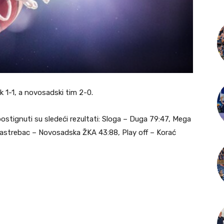
 1-1, a novosadski tim 2-0.
stignuti su sledeći rezultati: Sloga – Duga 79:47, Mega
astrebac – Novosadska ŽKA 43:88, Play off – Korać