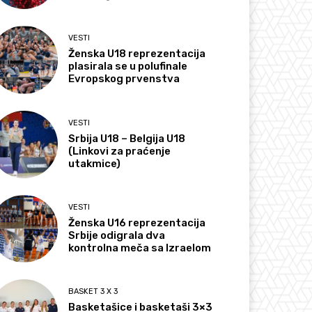
VESTI
Ženska U18 reprezentacija
plasirala se u polufinale
Evropskog prvenstva
VESTI
Srbija U18 – Belgija U18
(Linkovi za praćenje
utakmice)
VESTI
Ženska U16 reprezentacija
Srbije odigrala dva
kontrolna meča sa Izraelom
BASKET 3 X 3
Basketašice i basketaši 3×3