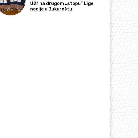
U21 na drugom „stopu“ Lige
nacija u Bukureštu