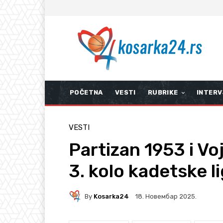
POČETNA
VESTI
RUBRIKE
INTERV
VESTI
Partizan 1953 i Vo
3. kolo kadetske l
By
Kosarka24
18. Новембар 2025.