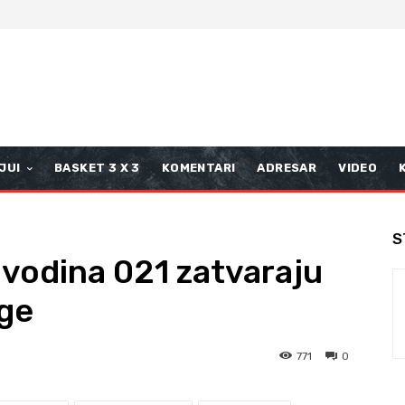
JUI
BASKET 3 X 3
KOMENTARI
ADRESAR
VIDEO
S
jvodina 021 zatvaraju
ige
771
0