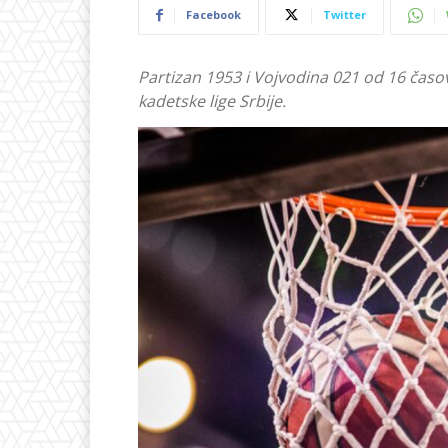
Facebook
Twitter
Partizan 1953 i Vojvodina 021 od 16 časo
kadetske lige Srbije.