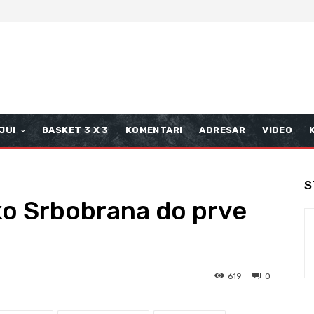
JUI
BASKET 3 X 3
KOMENTARI
ADRESAR
VIDEO
S
ko Srbobrana do prve
619
0