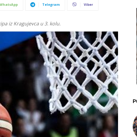
WhatsApp
Telegram
Viber
ipa iz Kragujevca u 3. kolu.
P