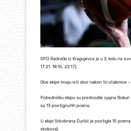
SPD Radnički iz Kragujevca je u 3. kolu na sv
17:21, 18:15, 22:17).
Obe ekipe imaju isti skor nakon tri utakmice 
Pobedničku ekipu su predvodile sjajna Bokun 
sa 13 postignutih poena.
U ekipi Srbobrana Ćurčić je postigla 15 poena
skokova).