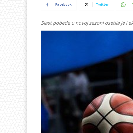
Facebook
Twitter
Slast pobede u novoj sezoni osetila je i ek