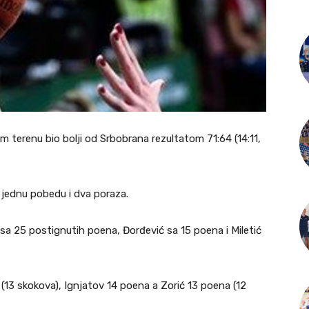
om terenu bio bolji od Srbobrana rezultatom 71:64 (14:11,
– jednu pobedu i dva poraza.
sa 25 postignutih poena, Đorđević sa 15 poena i Miletić
 (13 skokova), Ignjatov 14 poena a Zorić 13 poena (12