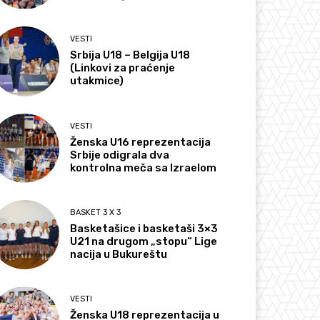
VESTI
Srbija U18 – Belgija U18
(Linkovi za praćenje
utakmice)
VESTI
Ženska U16 reprezentacija
Srbije odigrala dva
kontrolna meča sa Izraelom
BASKET 3 X 3
Basketašice i basketaši 3×3
U21 na drugom „stopu“ Lige
nacija u Bukureštu
VESTI
Ženska U18 reprezentacija u