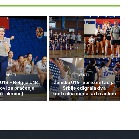
VESTI
VESTI
 U18 – Belgija U18
Ženska U16 reprezentacija
kovi za praćenje
Srbije odigrala dva
utakmice)
kontrolna meča sa Izraelom