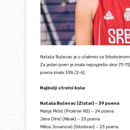
Nataša Bučevac je u utakmici sa Srbobranom 
Za jedan poen je imala nepogrešiv skor (11-11),
poena imala 33% (2-6).
Najbolji strelci kola:
Nataša Bučevac (Zlatar) – 39 poena
Marija Mršić (Proleter NS) – 24 poena
Jana DInić (Nibak) – 23 poena
Milica Jovanović (Srbobran) – 23 poena