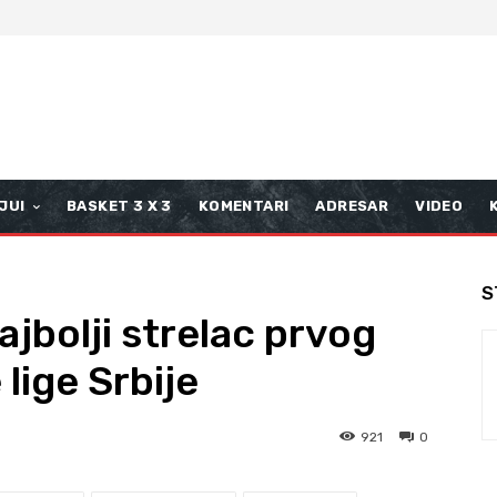
JUI
BASKET 3 X 3
KOMENTARI
ADRESAR
VIDEO
S
jbolji strelac prvog
lige Srbije
921
0