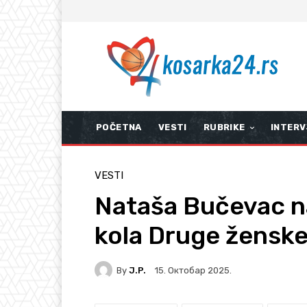
POČETNA
VESTI
RUBRIKE
INTERV
VESTI
Nataša Bučevac na
kola Druge ženske 
By
J.P.
15. Октобар 2025.