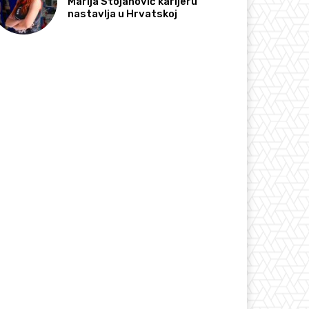
Marija Stojanović karijeru
nastavlja u Hrvatskoj