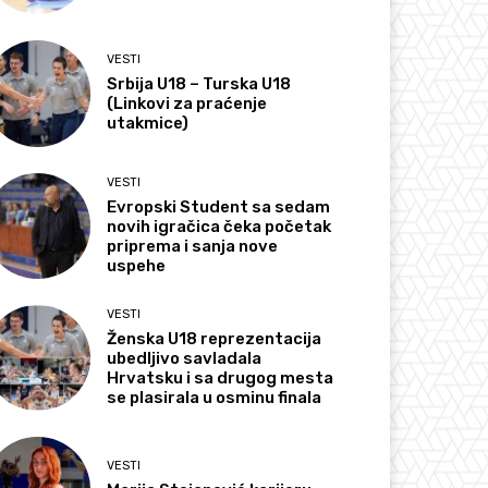
VESTI
Srbija U18 – Turska U18
(Linkovi za praćenje
utakmice)
VESTI
Evropski Student sa sedam
novih igračica čeka početak
priprema i sanja nove
uspehe
VESTI
Ženska U18 reprezentacija
ubedljivo savladala
Hrvatsku i sa drugog mesta
se plasirala u osminu finala
VESTI