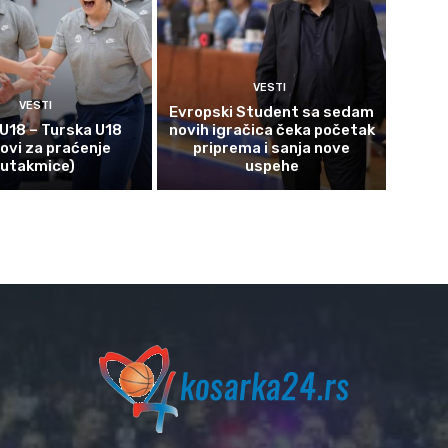
VESTI
VESTI
Evropski Student sa sedam
 U18 – Turska U18
novih igračica čeka početak
kovi za praćenje
priprema i sanja nove
utakmice)
uspehe