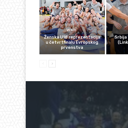
VESTI
Ženska U18 reprezentacija
Srbija
u četvrtfinalu Evropskog
(Lin
prvenstva