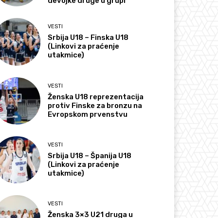
devojke druge u grupi
VESTI
Srbija U18 – Finska U18
(Linkovi za praćenje
utakmice)
VESTI
Ženska U18 reprezentacija
protiv Finske za bronzu na
Evropskom prvenstvu
VESTI
Srbija U18 – Španija U18
(Linkovi za praćenje
utakmice)
VESTI
Ženska 3×3 U21 druga u