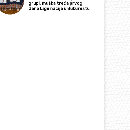
grupi, muška treća prvog
dana Lige nacija u Bukureštu