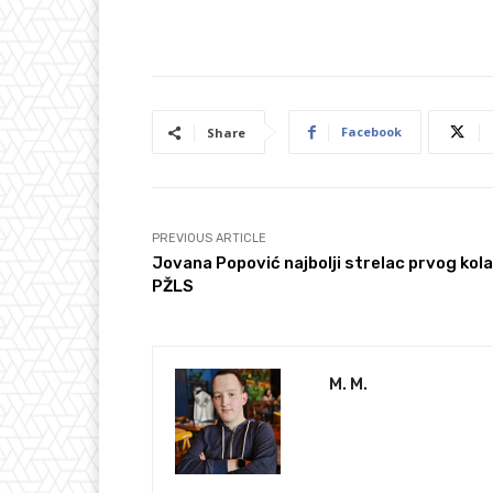
Facebook
Share
PREVIOUS ARTICLE
Jovana Popović najbolji strelac prvog kola
PŽLS
M. M.