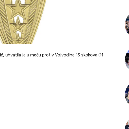
, uhvatila je u meču protiv Vojvodine 13 skokova (11