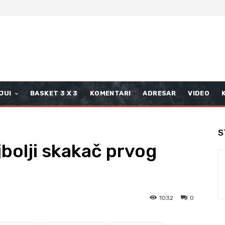
JUI
BASKET 3 X 3
KOMENTARI
ADRESAR
VIDEO
S
jbolji skakač prvog
1032
0