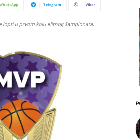
WhatsApp
Telegram
Viber
e lopti u prvom kolu elitnog šampionata.
P