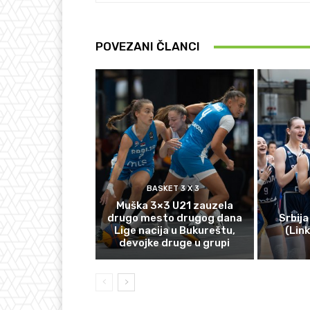
POVEZANI ČLANCI
BASKET 3 X 3
Muška 3×3 U21 zauzela
drugo mesto drugog dana
Srbija
Lige nacija u Bukureštu,
(Lin
devojke druge u grupi