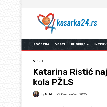
POČETNA
VESTI
RUBRIKE
INTERV
VESTI
Katarina Ristić na
kola PŽLS
By
M. M.
30. Септембар 2025.