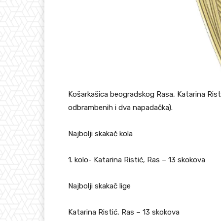
Košarkašica beogradskog Rasa, Katarina Ristić
odbrambenih i dva napadačka).
Najbolji skakač kola
1. kolo- Katarina Ristić, Ras – 13 skokova
Najbolji skakač lige
Katarina Ristić, Ras – 13 skokova