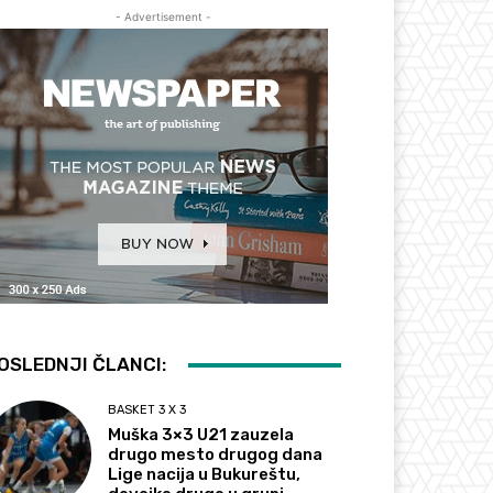
- Advertisement -
OSLEDNJI ČLANCI:
BASKET 3 X 3
Muška 3×3 U21 zauzela
drugo mesto drugog dana
Lige nacija u Bukureštu,