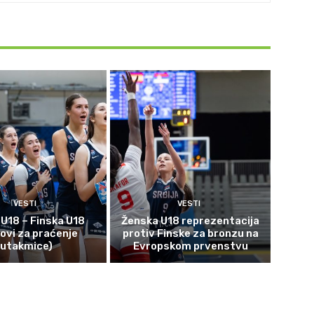
VESTI
VESTI
 U18 – Finska U18
Ženska U18 reprezentacija
kovi za praćenje
protiv Finske za bronzu na
utakmice)
Evropskom prvenstvu