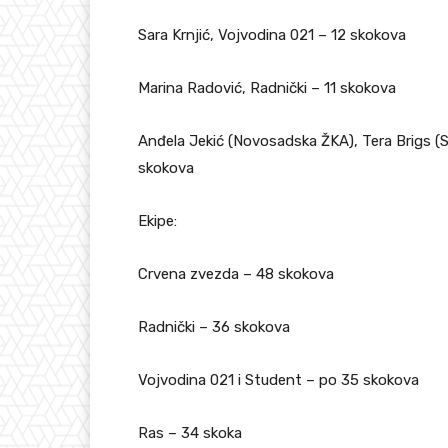
Sara Krnjić, Vojvodina 021 – 12 skokova
Marina Radović, Radnički – 11 skokova
Anđela Jekić (Novosadska ŽKA), Tera Brigs (S
skokova
Ekipe:
Crvena zvezda – 48 skokova
Radnički – 36 skokova
Vojvodina 021 i Student – po 35 skokova
Ras – 34 skoka