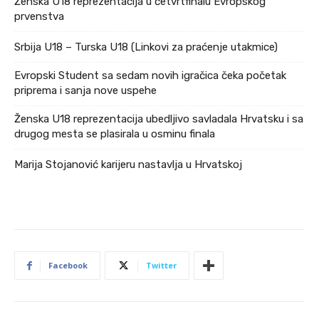
Ženska U18 reprezentacija u četvrtfinalu Evropskog
prvenstva
Srbija U18 – Turska U18 (Linkovi za praćenje utakmice)
Evropski Student sa sedam novih igračica čeka početak
priprema i sanja nove uspehe
Ženska U18 reprezentacija ubedljivo savladala Hrvatsku i sa
drugog mesta se plasirala u osminu finala
Marija Stojanović karijeru nastavlja u Hrvatskoj
Facebook
Twitter