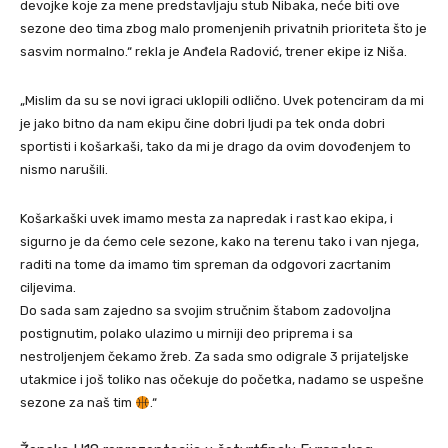
devojke koje za mene predstavljaju stub Nibaka, neće biti ove
sezone deo tima zbog malo promenjenih privatnih prioriteta što je
sasvim normalno.“ rekla je Anđela Radović, trener ekipe iz Niša.
„Mislim da su se novi igraci uklopili odlično. Uvek potenciram da mi
je jako bitno da nam ekipu čine dobri ljudi pa tek onda dobri
sportisti i košarkaši, tako da mi je drago da ovim dovođenjem to
nismo narušili.
Košarkaški uvek imamo mesta za napredak i rast kao ekipa, i
sigurno je da ćemo cele sezone, kako na terenu tako i van njega,
raditi na tome da imamo tim spreman da odgovori zacrtanim
ciljevima.
Do sada sam zajedno sa svojim stručnim štabom zadovoljna
postignutim, polako ulazimo u mirniji deo priprema i sa
nestroljenjem čekamo žreb. Za sada smo odigrale 3 prijateljske
utakmice i još toliko nas očekuje do početka, nadamo se uspešne
sezone za naš tim
.“