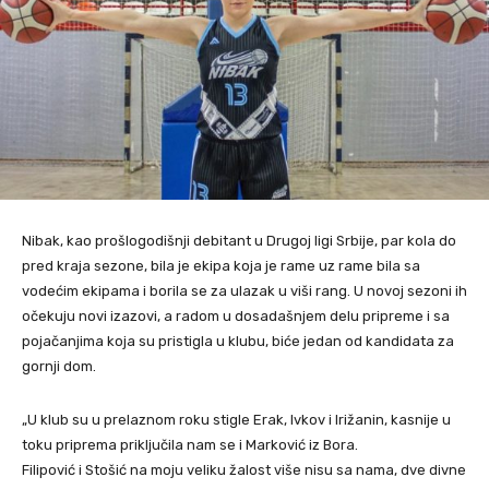
Nibak, kao prošlogodišnji debitant u Drugoj ligi Srbije, par kola do
pred kraja sezone, bila je ekipa koja je rame uz rame bila sa
vodećim ekipama i borila se za ulazak u viši rang. U novoj sezoni ih
očekuju novi izazovi, a radom u dosadašnjem delu pripreme i sa
pojačanjima koja su pristigla u klubu, biće jedan od kandidata za
gornji dom.
„U klub su u prelaznom roku stigle Erak, Ivkov i Irižanin, kasnije u
toku priprema priključila nam se i Marković iz Bora.
Filipović i Stošić na moju veliku žalost više nisu sa nama, dve divne