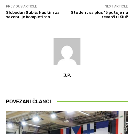
PREVIOUS ARTICLE
NEXT ARTICLE
Slobodan Subić: Naš tim za
Student sa plus 15 putuje na
sezonu je kompletiran
revanš u Kluž
J.P.
POVEZANI ČLANCI