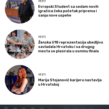
VESTI
Evropski Student sa sedam novih
igračica čeka početak priprema i
sanja nove uspehe
VESTI
Ženska U18 reprezentacija ubedljivo
savladala Hrvatsku i sa drugog
mesta se plasirala u osminu finala
VESTI
Marija Stojanović karijeru nastavlja
u Hrvatskoj