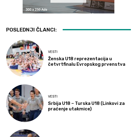
POSLEDNJI ČLANCI:
VESTI
Ženska U18 reprezentacija u
četvrtfinalu Evropskog prvenstva
VESTI
Srbija U18 – Turska U18 (Linkovi za
praćenje utakmice)