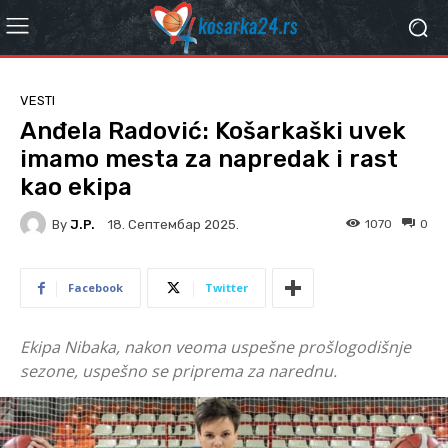
VESTI
Anđela Radović: Košarkaški uvek
imamo mesta za napredak i rast
kao ekipa
By
J.P.
1070
0
18. Септембар 2025.
Facebook
Twitter
Ekipa Nibaka, nakon veoma uspešne prošlogodišnje
sezone, uspešno se priprema za narednu.