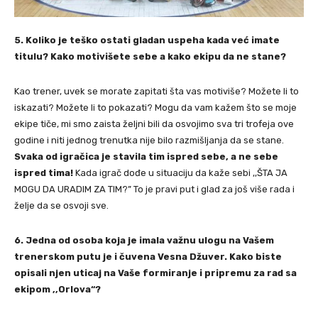
5. Koliko je teško ostati gladan uspeha kada već imate
titulu? Kako motivišete sebe a kako ekipu da ne stane?
Kao trener, uvek se morate zapitati šta vas motiviše? Možete li to
iskazati? Možete li to pokazati? Mogu da vam kažem što se moje
ekipe tiče, mi smo zaista željni bili da osvojimo sva tri trofeja ove
godine i niti jednog trenutka nije bilo razmišljanja da se stane.
Svaka od igračica je stavila tim ispred sebe, a ne sebe
ispred tima!
Kada igrač dođe u situaciju da kaže sebi ,,ŠTA JA
MOGU DA URADIM ZA TIM?” To je pravi put i glad za još više rada i
želje da se osvoji sve.
6. Jedna od osoba koja je imala važnu ulogu na Vašem
trenerskom putu je i čuvena Vesna Džuver. Kako biste
opisali njen uticaj na Vaše formiranje i pripremu za rad sa
ekipom ,,Orlova“?