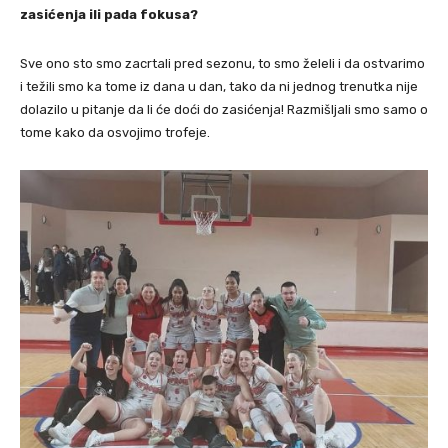
zasićenja ili pada fokusa?
Sve ono sto smo zacrtali pred sezonu, to smo želeli i da ostvarimo
i težili smo ka tome iz dana u dan, tako da ni jednog trenutka nije
dolazilo u pitanje da li će doći do zasićenja! Razmišljali smo samo o
tome kako da osvojimo trofeje.