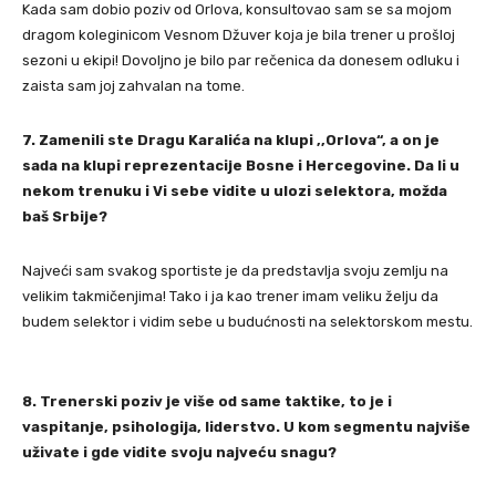
Kada sam dobio poziv od Orlova, konsultovao sam se sa mojom
dragom koleginicom Vesnom Džuver koja je bila trener u prošloj
sezoni u ekipi! Dovoljno je bilo par rečenica da donesem odluku i
zaista sam joj zahvalan na tome.
7. Zamenili ste Dragu Karalića na klupi ,,Orlova“, a on je
sada na klupi reprezentacije Bosne i Hercegovine. Da li u
nekom trenuku i Vi sebe vidite u ulozi selektora, možda
baš Srbije?
⁠Najveći sam svakog sportiste je da predstavlja svoju zemlju na
velikim takmičenjima! Tako i ja kao trener imam veliku želju da
budem selektor i vidim sebe u budućnosti na selektorskom mestu.
8. Trenerski poziv je više od same taktike, to je i
vaspitanje, psihologija, liderstvo. U kom segmentu najviše
uživate i gde vidite svoju najveću snagu?