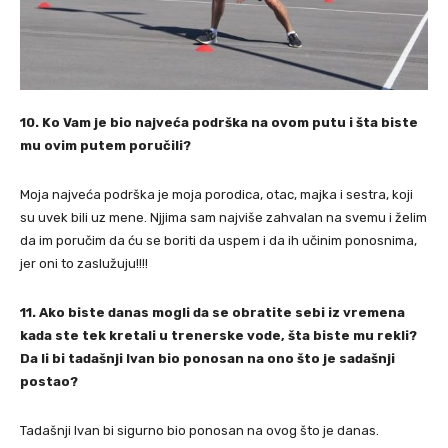
10. Ko Vam je bio najveća podrška na ovom putu i šta biste
mu ovim putem poručili?
Moja najveća podrška je moja porodica, otac, majka i sestra, koji
su uvek bili uz mene. Njjima sam najviše zahvalan na svemu i želim
da im poručim da ću se boriti da uspem i da ih učinim ponosnima,
jer oni to zaslužuju!!!!
11. Ako biste danas mogli da se obratite sebi iz vremena
kada ste tek kretali u trenerske vode, šta biste mu rekli?
Da li bi tadašnji Ivan bio ponosan na ono što je sadašnji
postao?
⁠Tadašnji Ivan bi sigurno bio ponosan na ovog što je danas.