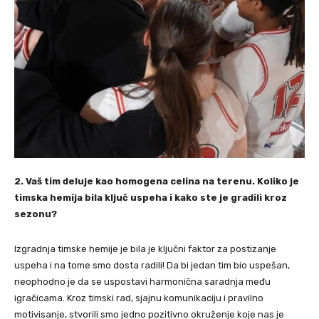
2. Vaš tim deluje kao homogena celina na terenu. Koliko je
timska hemija bila ključ uspeha i kako ste je gradili kroz
sezonu?
⁠Izgradnja timske hemije je bila je ključni faktor za postizanje
uspeha i na tome smo dosta radili! Da bi jedan tim bio uspešan,
neophodno je da se uspostavi harmonična saradnja među
igračicama. Kroz timski rad, sjajnu komunikaciju i pravilno
motivisanje, stvorili smo jedno pozitivno okruženje koje nas je