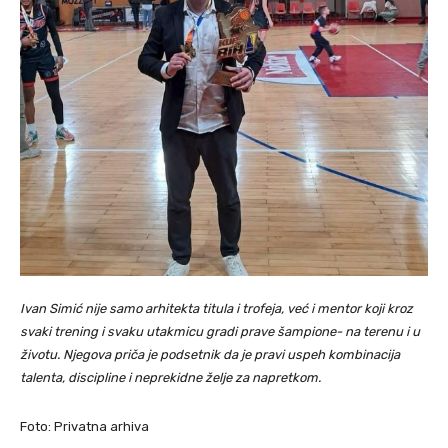
Ivan Simić nije samo arhitekta titula i trofeja, već i mentor koji kroz
svaki trening i svaku utakmicu gradi prave šampione- na terenu i u
životu. Njegova priča je podsetnik da je pravi uspeh kombinacija
talenta, discipline i neprekidne želje za napretkom.
Foto: Privatna arhiva