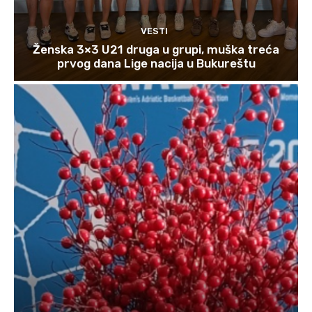
VESTI
Ženska 3×3 U21 druga u grupi, muška treća
prvog dana Lige nacija u Bukureštu