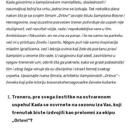
Kada govorimo o šampionskom mentalitetu, doslednosti i
neumoljivoj težnji ka vrhu, jedno ime se izdvaja. Tek nekoliko dana
nakon što je sa svojim timom „Orlovi“ osvojio titulu šampiona Bosne i
Hercegovine, ovaj izuzetno posvećen trener potvrđuje da uspeh nije
slučajnost, već rezultat vizije, rada i nepokolebljive vere u tim.
Ambiciozan i fokusiran, on ne zna za poraz, i to ne samo na parketu,
već ni u pristupu životu i sportu. Njegov put nije samo inspiracija
mladim igračicama, već i lekcija svima koji žele da postanu pravi
šampioni u onome što rade. U razgovoru koji sledi, zavirićemo u
njegov trenerski um, otkriti šta ga pokreće, kako se gradi pobednički
tim i zbog čega veruje da su disciplina i strast temelj svakog
uspeha. Upoznajte Ivana Simića, arhitektu šampionskih „Orlova“ –
čoveka koji piše istoriju bosanskohercegovačke ženske košarke.
Treneru, pre svega čestitke na ostvarenom
uspehu! Kada se osvrnete na sezonu iza Vas, koji
trenutak biste izdvojili kao prelomni za ekipu
,,Orlovi“?