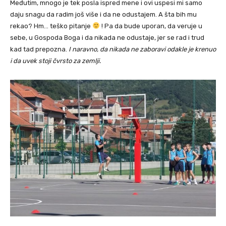
Međutim, mnogo je tek posla ispred mene i ovi uspesi mi samo
daju snagu da radim još više i da ne odustajem. A šta bih mu
rekao? Hm… teško pitanje
! Pa da bude uporan, da veruje u
sebe, u Gospoda Boga i da nikada ne odustaje, jer se rad i trud
kad tad prepozna.
I naravno, da nikada ne zaboravi odakle je krenuo
i da uvek stoji čvrsto za zemlji.