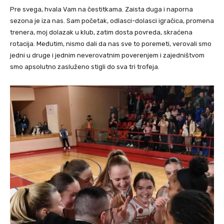
Pre svega, hvala Vam na čestitkama. Zaista duga i naporna
sezona je iza nas. Sam početak, odlasci-dolasci igračica, promena
trenera, moj dolazak u klub, zatim dosta povreda, skraćena
rotacija. Međutim, nismo dali da nas sve to poremeti, verovali smo
jedni u druge i jednim neverovatnim poverenjem i zajedništvom
smo apsolutno zasluženo stigli do sva tri trofeja.