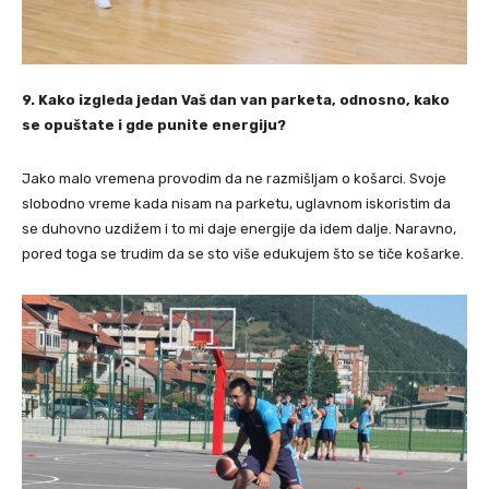
9. Kako izgleda jedan Vaš dan van parketa, odnosno, kako
se opuštate i gde punite energiju?
⁠Jako malo vremena provodim da ne razmišljam o košarci. Svoje
slobodno vreme kada nisam na parketu, uglavnom iskoristim da
se duhovno uzdižem i to mi daje energije da idem dalje. Naravno,
pored toga se trudim da se sto više edukujem što se tiče košarke.