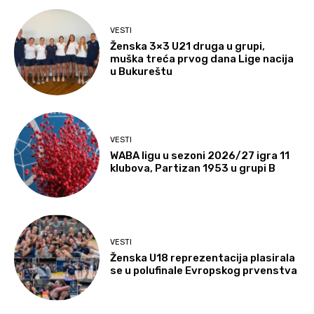
VESTI
Ženska 3×3 U21 druga u grupi,
muška treća prvog dana Lige nacija
u Bukureštu
VESTI
WABA ligu u sezoni 2026/27 igra 11
klubova, Partizan 1953 u grupi B
VESTI
Ženska U18 reprezentacija plasirala
se u polufinale Evropskog prvenstva