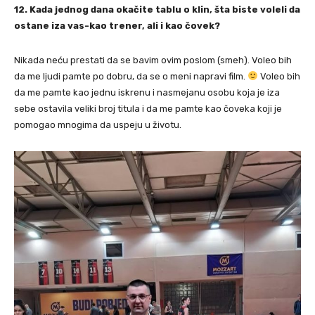
12. Kada jednog dana okačite tablu o klin, šta biste voleli da
ostane iza vas-kao trener, ali i kao čovek?
⁠Nikada neću prestati da se bavim ovim poslom (smeh). Voleo bih
da me ljudi pamte po dobru, da se o meni napravi film.
Voleo bih
da me pamte kao jednu iskrenu i nasmejanu osobu koja je iza
sebe ostavila veliki broj titula i da me pamte kao čoveka koji je
pomogao mnogima da uspeju u životu.