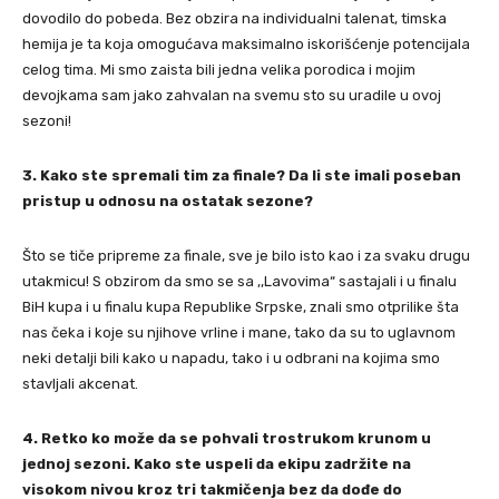
dovodilo do pobeda. Bez obzira na individualni talenat, timska
hemija je ta koja omogućava maksimalno iskorišćenje potencijala
celog tima. Mi smo zaista bili jedna velika porodica i mojim
devojkama sam jako zahvalan na svemu sto su uradile u ovoj
sezoni!
3. Kako ste spremali tim za finale? Da li ste imali poseban
pristup u odnosu na ostatak sezone?
⁠Što se tiče pripreme za finale, sve je bilo isto kao i za svaku drugu
utakmicu! S obzirom da smo se sa ,,Lavovima“ sastajali i u finalu
BiH kupa i u finalu kupa Republike Srpske, znali smo otprilike šta
nas čeka i koje su njihove vrline i mane, tako da su to uglavnom
neki detalji bili kako u napadu, tako i u odbrani na kojima smo
stavljali akcenat.
4. Retko ko može da se pohvali trostrukom krunom u
jednoj sezoni. Kako ste uspeli da ekipu zadržite na
visokom nivou kroz tri takmičenja bez da dođe do