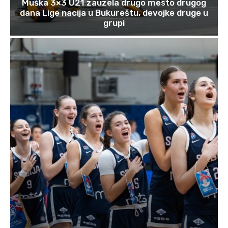
Muška 3×3 U21 zauzela drugo mesto drugog
dana Lige nacija u Bukureštu, devojke druge u
grupi