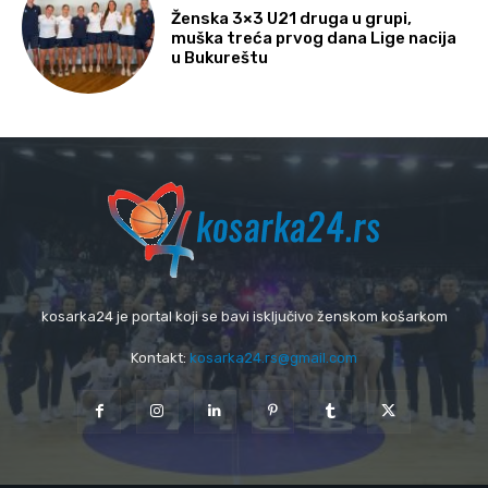
Ženska 3×3 U21 druga u grupi,
muška treća prvog dana Lige nacija
u Bukureštu
kosarka24 je portal koji se bavi isključivo ženskom košarkom
Kontakt:
kosarka24.rs@gmail.com