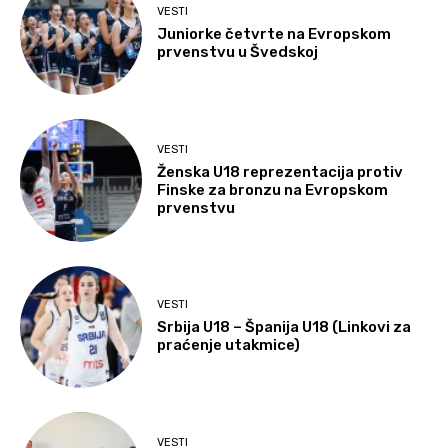
VESTI
Juniorke četvrte na Evropskom
prvenstvu u Švedskoj
VESTI
Ženska U18 reprezentacija protiv
Finske za bronzu na Evropskom
prvenstvu
VESTI
Srbija U18 – Španija U18 (Linkovi za
praćenje utakmice)
VESTI