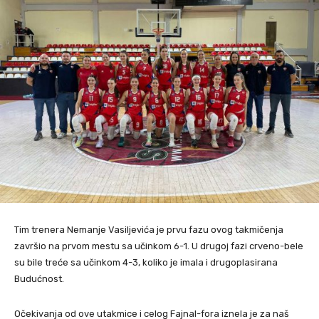
Tim trenera Nemanje Vasiljevića je prvu fazu ovog takmičenja
završio na prvom mestu sa učinkom 6-1. U drugoj fazi crveno-bele
su bile treće sa učinkom 4-3, koliko je imala i drugoplasirana
Budućnost.
Očekivanja od ove utakmice i celog Fajnal-fora iznela je za naš