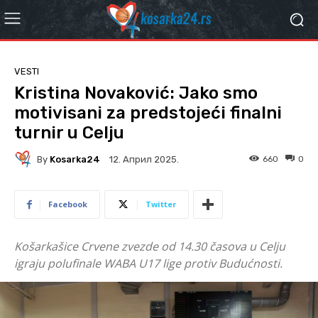
VESTI
Kristina Novaković: Jako smo
motivisani za predstojeći finalni
turnir u Celju
By
Kosarka24
660
0
12. Април 2025.
Facebook
Twitter
Košarkašice Crvene zvezde od 14.30 časova u Celju
igraju polufinale WABA U17 lige protiv Budućnosti.