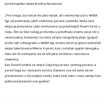
portal kapiten ekipe Kristina Novaković.
„Pre svega, iza nas je bio jako težak, ali i veoma lep put u WABA
ligi, od putovanja, jakih utakmica, poraza i pobeda. Naša cela
ekipa je presrećna i jako motivisana za predstojeći finalni turnir u
Celju. Što se tiče našeg protivnika u polufinalu znamo da je reč o
veoma jakoj, borbenoj i sa neke strane nezgodnoj ekipi. Igrajući
protiv njih u Beogradu u WABA ligi, znamo da im je glavni pokretač
ekipe talentovana Milena Vujović, kao i ostatak sjajnih devojaka,
tako da ne sumnjamo da će biti jaka, borbena i neizvesna
utakmica.
Kao favorit istakla se ekipa Celja koja je bez i jednog poraza, a
pored toga su i domacini turnira. Daćemo sve od sebe da se
predstavimo u što boljem svetlu, kako klub tako i našu zemlju kao
jedini predstavnici ove godine“.