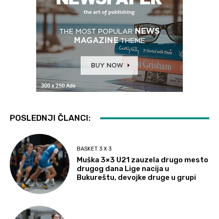
POSLEDNJI ČLANCI:
BASKET 3 X 3
Muška 3×3 U21 zauzela drugo mesto
drugog dana Lige nacija u
Bukureštu, devojke druge u grupi