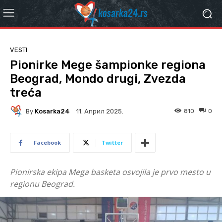
VESTI
Pionirke Mege šampionke regiona
Beograd, Mondo drugi, Zvezda
treća
By
Kosarka24
810
0
11. Април 2025.
Facebook
Twitter
Pionirska ekipa Mega basketa osvojila je prvo mesto u
regionu Beograd.