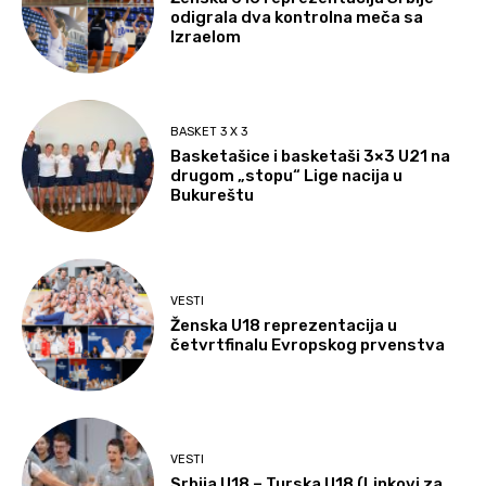
odigrala dva kontrolna meča sa
Izraelom
BASKET 3 X 3
Basketašice i basketaši 3×3 U21 na
drugom „stopu“ Lige nacija u
Bukureštu
VESTI
Ženska U18 reprezentacija u
četvrtfinalu Evropskog prvenstva
VESTI
Srbija U18 – Turska U18 (Linkovi za