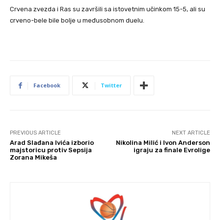
Crvena zvezda i Ras su završili sa istovetnim učinkom 15-5, ali su
crveno-bele bile bolje u međusobnom duelu.
Facebook
Twitter
PREVIOUS ARTICLE
NEXT ARTICLE
Arad Slađana Ivića izborio
Nikolina Milić i Ivon Anderson
majstoricu protiv Sepsija
igraju za finale Evrolige
Zorana Mikeša