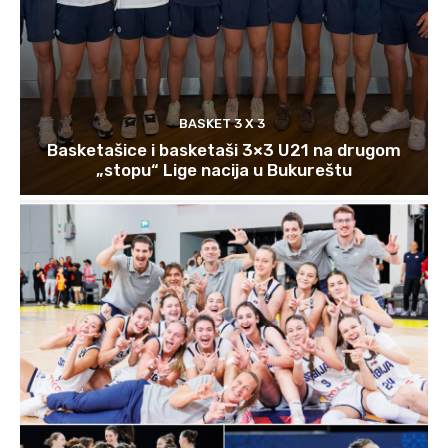
BASKET 3 X 3
Basketašice i basketaši 3×3 U21 na drugom
„stopu“ Lige nacija u Bukureštu