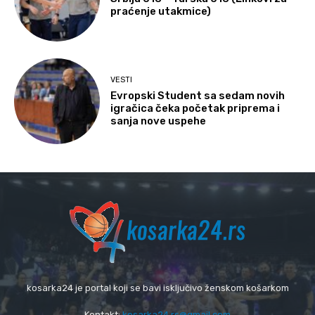
praćenje utakmice)
VESTI
Evropski Student sa sedam novih
igračica čeka početak priprema i
sanja nove uspehe
kosarka24 je portal koji se bavi isključivo ženskom košarkom
Kontakt:
kosarka24.rs@gmail.com