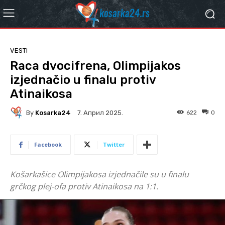
VESTI
Raca dvocifrena, Olimpijakos
izjednačio u finalu protiv
Atinaikosa
By
Kosarka24
622
0
7. Април 2025.
Facebook
Twitter
Košarkašice Olimpijakosa izjednačile su u finalu
grčkog plej-ofa protiv Atinaikosa na 1:1.