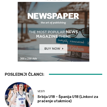
POSLEDNJI ČLANCI:
VESTI
Srbija U18 – Španija U18 (Linkovi za
praćenje utakmice)