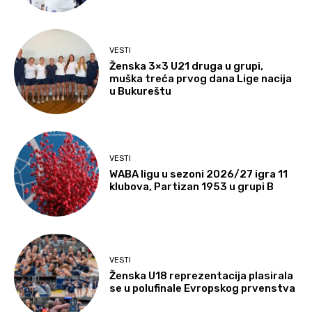
VESTI
Ženska 3×3 U21 druga u grupi,
muška treća prvog dana Lige nacija
u Bukureštu
VESTI
WABA ligu u sezoni 2026/27 igra 11
klubova, Partizan 1953 u grupi B
VESTI
Ženska U18 reprezentacija plasirala
se u polufinale Evropskog prvenstva