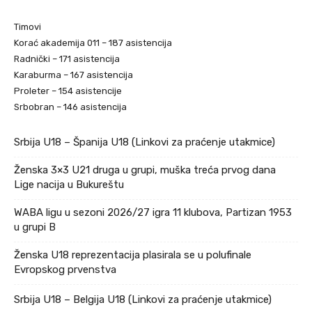
Timovi
Korać akademija 011 – 187 asistencija
Radnički – 171 asistencija
Karaburma – 167 asistencija
Proleter – 154 asistencije
Srbobran – 146 asistencija
Srbija U18 – Španija U18 (Linkovi za praćenje utakmice)
Ženska 3×3 U21 druga u grupi, muška treća prvog dana
Lige nacija u Bukureštu
WABA ligu u sezoni 2026/27 igra 11 klubova, Partizan 1953
u grupi B
Ženska U18 reprezentacija plasirala se u polufinale
Evropskog prvenstva
Srbija U18 – Belgija U18 (Linkovi za praćenje utakmice)