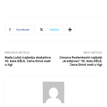
Facebook
Twitter
PREVIOUS ARTICLE
NEXT ARTICLE
Nađa Lukić najbolja skakačica
Jovana Radenković najbolji
10. kola DŽLS, Jana Dinić vodi
„kradljivac“ 10. kola DŽLS,
u ligi
Jana Dinić vodi u ligi