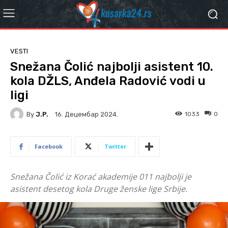
VESTI
Snežana Čolić najbolji asistent 10.
kola DŽLS, Anđela Radović vodi u
ligi
By
J.P.
1033
0
16. Децембар 2024.
Facebook
Twitter
Snežana Čolić iz Korać akademije 011 najbolji je
asistent desetog kola Druge ženske lige Srbije.