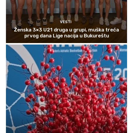
VESTI
Ženska 3×3 U21 druga u grupi, muška treća
prvog dana Lige nacija u Bukureštu