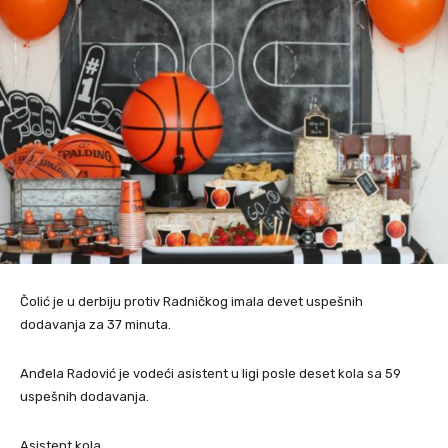
Čolić je u derbiju protiv Radničkog imala devet uspešnih
dodavanja za 37 minuta.
Anđela Radović je vodeći asistent u ligi posle deset kola sa 59
uspešnih dodavanja.
Asistent kola