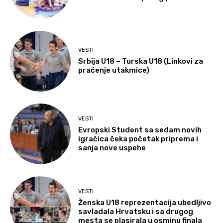
VESTI
Srbija U18 – Turska U18 (Linkovi za
praćenje utakmice)
VESTI
Evropski Student sa sedam novih
igračica čeka početak priprema i
sanja nove uspehe
VESTI
Ženska U18 reprezentacija ubedljivo
savladala Hrvatsku i sa drugog
mesta se plasirala u osminu finala