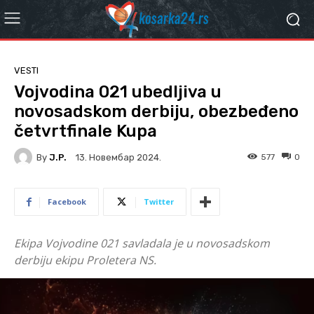
VESTI
Vojvodina 021 ubedljiva u
novosadskom derbiju, obezbeđeno
četvrtfinale Kupa
By
J.P.
577
0
13. Новембар 2024.
Facebook
Twitter
Ekipa Vojvodine 021 savladala je u novosadskom
derbiju ekipu Proletera NS.