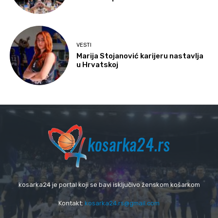
VESTI
Marija Stojanović karijeru nastavlja
u Hrvatskoj
kosarka24 je portal koji se bavi isključivo ženskom košarkom
Kontakt:
kosarka24.rs@gmail.com