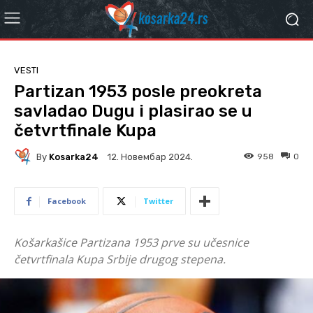
VESTI
Partizan 1953 posle preokreta
savladao Dugu i plasirao se u
četvrtfinale Kupa
By
Kosarka24
958
0
12. Новембар 2024.
Facebook
Twitter
Košarkašice Partizana 1953 prve su učesnice
četvrtfinala Kupa Srbije drugog stepena.