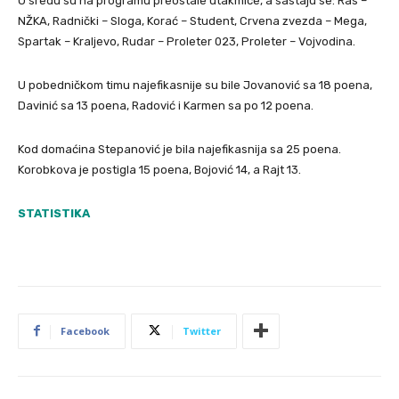
U sredu su na programu preostale utakmice, a sastaju se: Ras –
NŽKA, Radnički – Sloga, Korać – Student, Crvena zvezda – Mega,
Spartak – Kraljevo, Rudar – Proleter 023, Proleter – Vojvodina.
U pobedničkom timu najefikasnije su bile Jovanović sa 18 poena,
Davinić sa 13 poena, Radović i Karmen sa po 12 poena.
Kod domaćina Stepanović je bila najefikasnija sa 25 poena.
Korobkova je postigla 15 poena, Bojović 14, a Rajt 13.
STATISTIKA
Facebook
Twitter