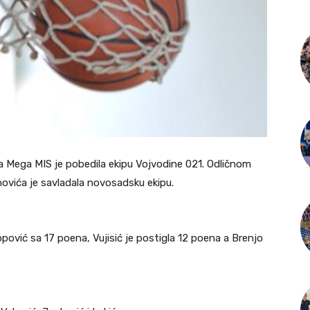
ipa Mega MIS je pobedila ekipu Vojvodine 021. Odličnom
ovića je savladala novosadsku ekipu.
opović sa 17 poena, Vujisić je postigla 12 poena a Brenjo