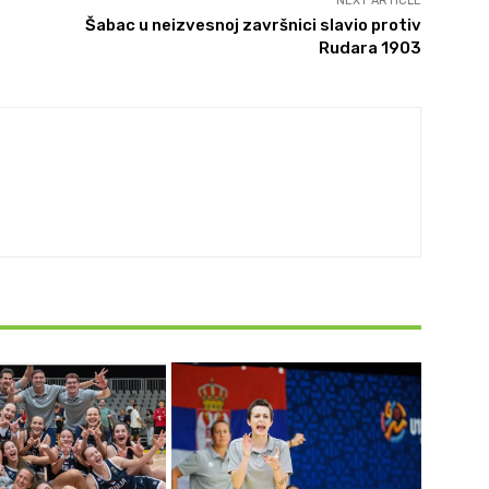
NEXT ARTICLE
Šabac u neizvesnoj završnici slavio protiv
Rudara 1903