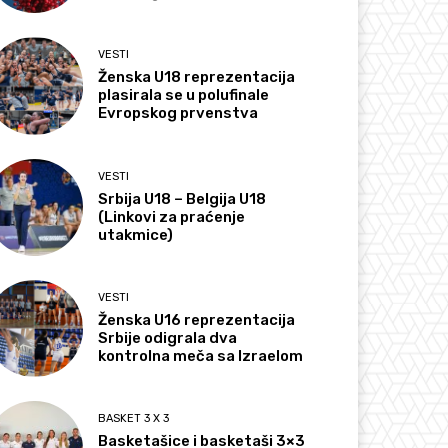
VESTI
Ženska U18 reprezentacija
plasirala se u polufinale
Evropskog prvenstva
VESTI
Srbija U18 – Belgija U18
(Linkovi za praćenje
utakmice)
VESTI
Ženska U16 reprezentacija
Srbije odigrala dva
kontrolna meča sa Izraelom
BASKET 3 X 3
Basketašice i basketaši 3×3