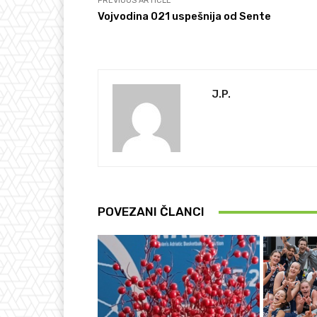
PREVIOUS ARTICLE
Vojvodina 021 uspešnija od Sente
J.P.
POVEZANI ČLANCI