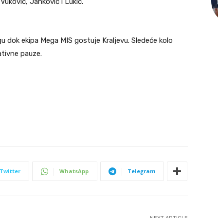
Vuković, Janković i Lukić.
 dok ekipa Mega MIS gostuje Kraljevu. Sledeće kolo
tivne pauze.
Twitter
WhatsApp
Telegram