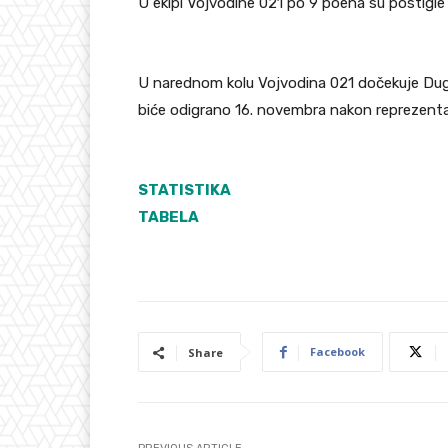
U ekipi Vojvodine 021 po 9 poena su postigle 
U narednom kolu Vojvodina 021 dočekuje Dugu
biće odigrano 16. novembra nakon reprezenta
STATISTIKA
TABELA
Facebook
Share