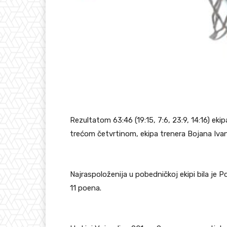
Rezultatom 63:46 (19:15, 7:6, 23:9, 14:16) ek
trećom četvrtinom, ekipa trenera Bojana Ivan
Najraspoloženija u pobedničkoj ekipi bila je P
11 poena.