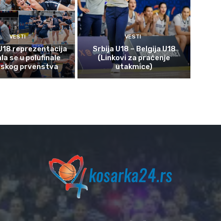
VESTI
VESTI
U18 reprezentacija
Srbija U18 – Belgija U18
ala se u polufinale
(Linkovi za praćenje
pskog prvenstva
utakmice)