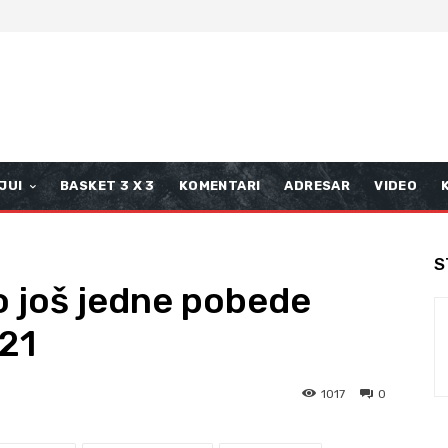
JUI
BASKET 3 X 3
KOMENTARI
ADRESAR
VIDEO
S
o još jedne pobede
21
1017
0