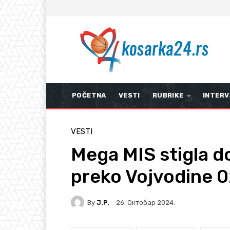
POČETNA
VESTI
RUBRIKE
INTERV
VESTI
Mega MIS stigla d
preko Vojvodine 0
By
J.P.
26. Октобар 2024.