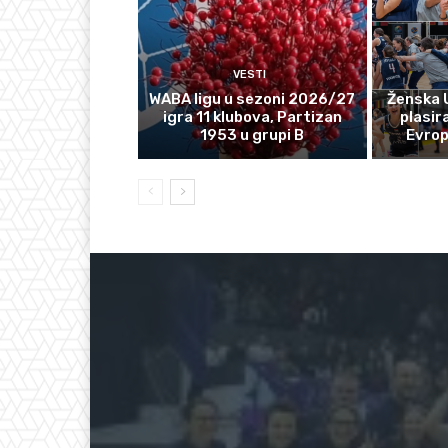
VESTI
WABA ligu u sezoni 2026/27
Ženska 
igra 11 klubova, Partizan
plasir
1953 u grupi B
Evro