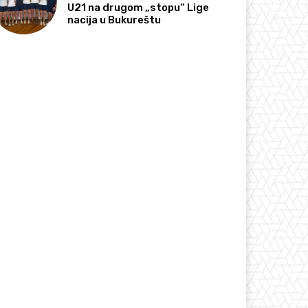
U21 na drugom „stopu“ Lige
nacija u Bukureštu