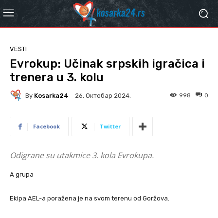
VESTI
Evrokup: Učinak srpskih igračica i
trenera u 3. kolu
By
Kosarka24
998
0
26. Октобар 2024.
Facebook
Twitter
Odigrane su utakmice 3. kola Evrokupa.
A grupa
Ekipa AEL-a poražena je na svom terenu od Goržova.