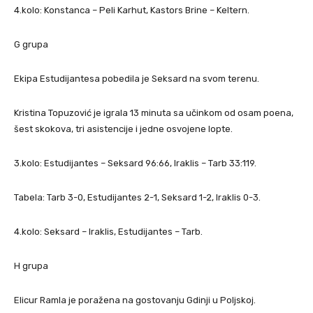
4.kolo: Konstanca – Peli Karhut, Kastors Brine – Keltern.
G grupa
Ekipa Estudijantesa pobedila je Seksard na svom terenu.
Kristina Topuzović je igrala 13 minuta sa učinkom od osam poena,
šest skokova, tri asistencije i jedne osvojene lopte.
3.kolo: Estudijantes – Seksard 96:66, Iraklis – Tarb 33:119.
Tabela: Tarb 3-0, Estudijantes 2-1, Seksard 1-2, Iraklis 0-3.
4.kolo: Seksard – Iraklis, Estudijantes – Tarb.
H grupa
Elicur Ramla je poražena na gostovanju Gdinji u Poljskoj.