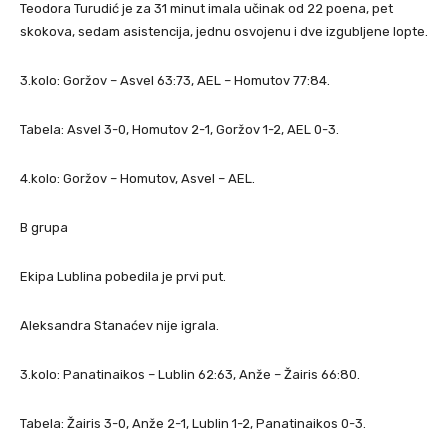
Teodora Turudić je za 31 minut imala učinak od 22 poena, pet
skokova, sedam asistencija, jednu osvojenu i dve izgubljene lopte.
3.kolo: Goržov – Asvel 63:73, AEL – Homutov 77:84.
Tabela: Asvel 3-0, Homutov 2-1, Goržov 1-2, AEL 0-3.
4.kolo: Goržov – Homutov, Asvel – AEL.
B grupa
Ekipa Lublina pobedila je prvi put.
Aleksandra Stanaćev nije igrala.
3.kolo: Panatinaikos – Lublin 62:63, Anže – Žairis 66:80.
Tabela: Žairis 3-0, Anže 2-1, Lublin 1-2, Panatinaikos 0-3.