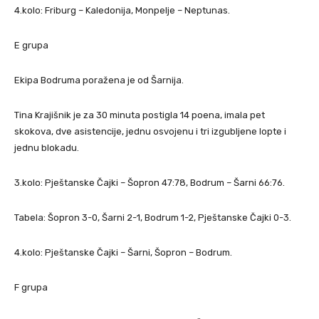
4.kolo: Friburg – Kaledonija, Monpelje – Neptunas.
E grupa
Ekipa Bodruma poražena je od Šarnija.
Tina Krajišnik je za 30 minuta postigla 14 poena, imala pet
skokova, dve asistencije, jednu osvojenu i tri izgubljene lopte i
jednu blokadu.
3.kolo: Pještanske Čajki – Šopron 47:78, Bodrum – Šarni 66:76.
Tabela: Šopron 3-0, Šarni 2-1, Bodrum 1-2, Pještanske Čajki 0-3.
4.kolo: Pještanske Čajki – Šarni, Šopron – Bodrum.
F grupa