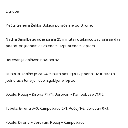
L grupa
Pečuj trenera Željka Đokića poraćen je od Đirone.
Nadija Smailbegović je igrala 25 minuta i utakmicu završila sa dva
poena, po jednom osvojenom i izgubljenom loptom.
Jerevan je doživeo novi poraz.
Dunja Buzadžin je za 24 minuta postigla 12 poena, uz tri skoka,
jedne asistencije i dve izgubljene lopte.
3.kolo: Pečuj – Đirona 71:74, Jerevan – Kampobaso 71:99.
Tabela: Đirona 3-0, Kampobaso 2-1, Pečuj 1-2, Jerevan 0-3.
4.kolo: Đirona – Jerevan, Pečuj – Kampobaso.