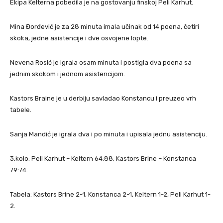
Ekipa Kelterna pobedila je na gostovanju finskoj Peli Karhut.
Mina Đorđević je za 28 minuta imala učinak od 14 poena, četiri
skoka, jedne asistencije i dve osvojene lopte.
Nevena Rosić je igrala osam minuta i postigla dva poena sa
jednim skokom i jednom asistencijom.
Kastors Braine je u derbiju savladao Konstancu i preuzeo vrh
tabele.
Sanja Mandić je igrala dva i po minuta i upisala jednu asistenciju.
3.kolo: Peli Karhut – Keltern 64:88, Kastors Brine – Konstanca
79:74.
Tabela: Kastors Brine 2-1, Konstanca 2-1, Keltern 1-2, Peli Karhut 1-
2.