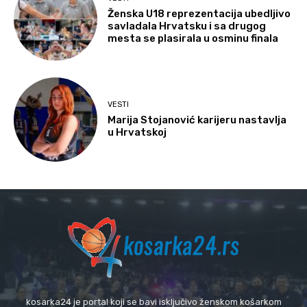
Ženska U18 reprezentacija ubedljivo
savladala Hrvatsku i sa drugog
mesta se plasirala u osminu finala
VESTI
Marija Stojanović karijeru nastavlja
u Hrvatskoj
kosarka24 je portal koji se bavi isključivo ženskom košarkom