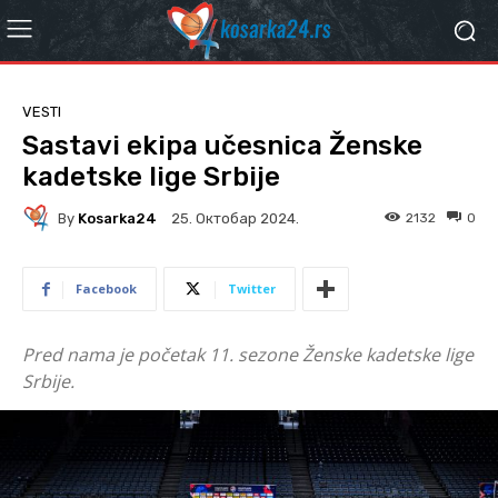
VESTI
Sastavi ekipa učesnica Ženske
kadetske lige Srbije
By
Kosarka24
2132
0
25. Октобар 2024.
Facebook
Twitter
Pred nama je početak 11. sezone Ženske kadetske lige
Srbije.