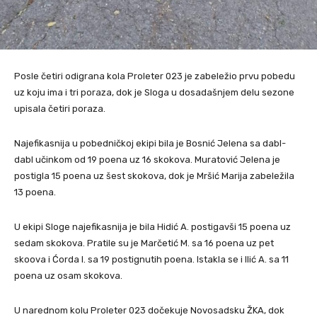
Posle četiri odigrana kola Proleter 023 je zabeležio prvu pobedu
uz koju ima i tri poraza, dok je Sloga u dosadašnjem delu sezone
upisala četiri poraza.
Najefikasnija u pobedničkoj ekipi bila je Bosnić Jelena sa dabl-
dabl učinkom od 19 poena uz 16 skokova. Muratović Jelena je
postigla 15 poena uz šest skokova, dok je Mršić Marija zabeležila
13 poena.
U ekipi Sloge najefikasnija je bila Hidić A. postigavši 15 poena uz
sedam skokova. Pratile su je Marčetić M. sa 16 poena uz pet
skoova i Ćorda I. sa 19 postignutih poena. Istakla se i Ilić A. sa 11
poena uz osam skokova.
U narednom kolu Proleter 023 dočekuje Novosadsku ŽKA, dok