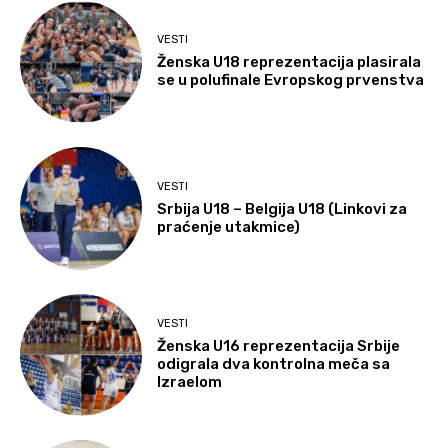
VESTI
Ženska U18 reprezentacija plasirala
se u polufinale Evropskog prvenstva
VESTI
Srbija U18 – Belgija U18 (Linkovi za
praćenje utakmice)
VESTI
Ženska U16 reprezentacija Srbije
odigrala dva kontrolna meča sa
Izraelom