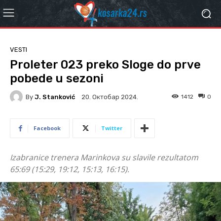
VESTI
Proleter 023 preko Sloge do prve
pobede u sezoni
By
J. Stanković
1412
0
20. Октобар 2024.
Facebook
Twitter
Izabranice trenera Marinkova su slavile rezultatom
65:69 (15:29, 19:12, 15:13, 16:15).