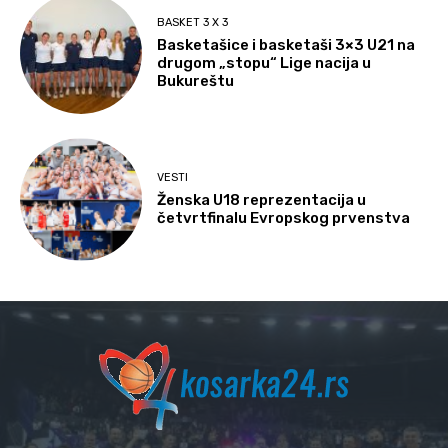
BASKET 3 X 3
Basketašice i basketaši 3×3 U21 na
drugom „stopu“ Lige nacija u
Bukureštu
VESTI
Ženska U18 reprezentacija u
četvrtfinalu Evropskog prvenstva