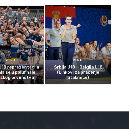
VESTI
VESTI
U18 reprezentacija
Srbija U18 – Belgija U18
ala se u polufinale
(Linkovi za praćenje
pskog prvenstva
utakmice)