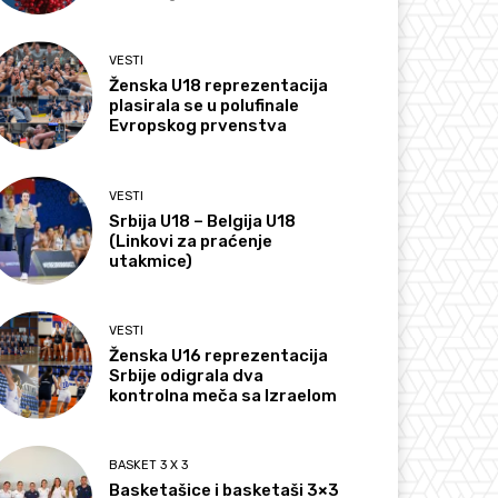
VESTI
Ženska U18 reprezentacija
plasirala se u polufinale
Evropskog prvenstva
VESTI
Srbija U18 – Belgija U18
(Linkovi za praćenje
utakmice)
VESTI
Ženska U16 reprezentacija
Srbije odigrala dva
kontrolna meča sa Izraelom
BASKET 3 X 3
Basketašice i basketaši 3×3