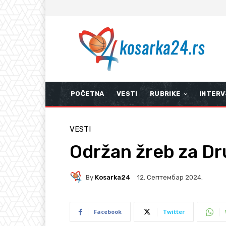
POČETNA
VESTI
RUBRIKE
INTERV
VESTI
Održan žreb za Dru
By
Kosarka24
12. Септембар 2024.
Facebook
Twitter