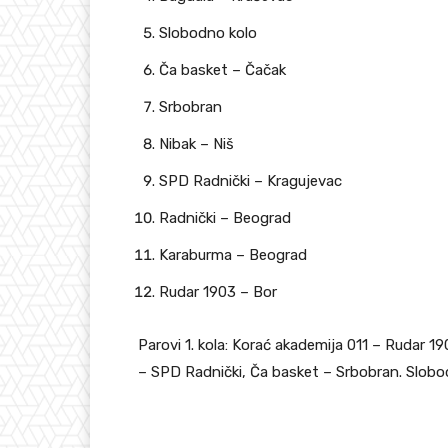
Slobodno kolo
Ča basket – Čačak
Srbobran
Nibak – Niš
SPD Radnički – Kragujevac
Radnički – Beograd
Karaburma – Beograd
Rudar 1903 – Bor
Parovi 1. kola: Korać akademija 011 – Rudar 1
– SPD Radnički, Ča basket – Srbobran. Slobo