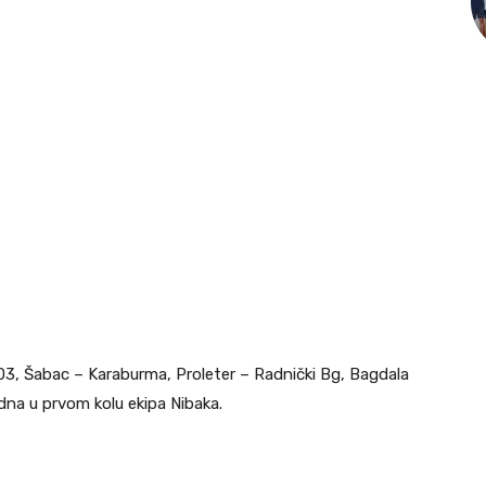
903, Šabac – Karaburma, Proleter – Radnički Bg, Bagdala
dna u prvom kolu ekipa Nibaka.