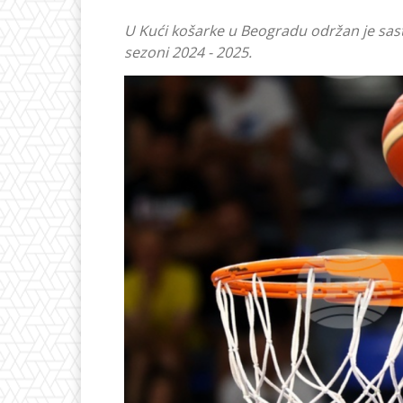
U Kući košarke u Beogradu održan je sast
sezoni 2024 - 2025.