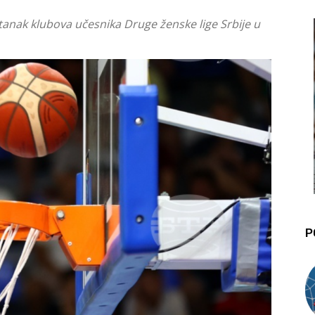
anak klubova učesnika Druge ženske lige Srbije u
P