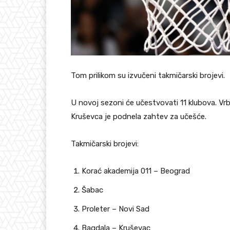
Tom prilikom su izvučeni takmičarski brojevi.
U novoj sezoni će učestvovati 11 klubova. Vrb
Kruševca je podnela zahtev za učešće.
Takmičarski brojevi:
Korać akademija 011 – Beograd
Šabac
Proleter – Novi Sad
Bagdala – Kruševac