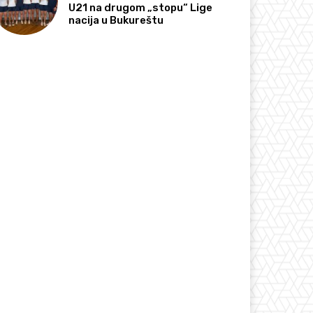
U21 na drugom „stopu“ Lige
nacija u Bukureštu