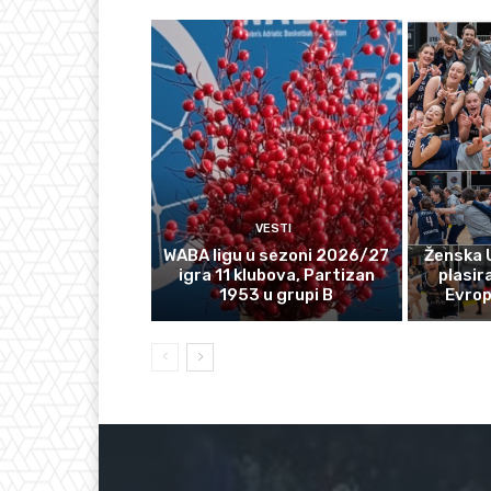
VESTI
WABA ligu u sezoni 2026/27
Ženska 
igra 11 klubova, Partizan
plasir
1953 u grupi B
Evro