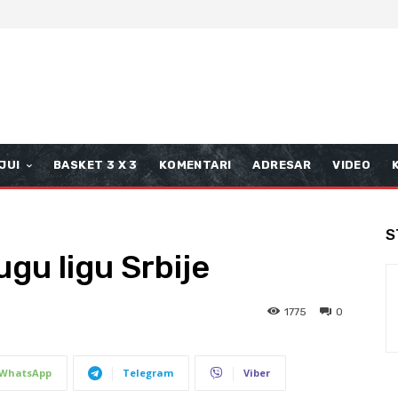
JUI
BASKET 3 X 3
KOMENTARI
ADRESAR
VIDEO
S
gu ligu Srbije
1775
0
WhatsApp
Telegram
Viber