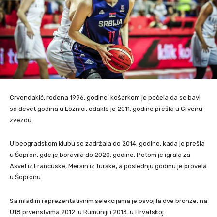
Crvendakić, rođena 1996. godine, košarkom je počela da se bavi
sa devet godina u Loznici, odakle je 2011. godine prešla u Crvenu
zvezdu.
U beogradskom klubu se zadržala do 2014. godine, kada je prešla
u Šopron, gde je boravila do 2020. godine. Potom je igrala za
Asvel iz Francuske, Mersin iz Turske, a poslednju godinu je provela
u Šopronu.
Sa mlađim reprezentativnim selekcijama je osvojila dve bronze, na
U18 prvenstvima 2012. u Rumuniji i 2013. u Hrvatskoj.