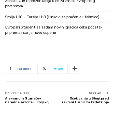
Ženska U18 reprezentacija u četvrtfinalu Evropskog
prvenstva
Srbija U18 – Turska U18 (Linkovi za praćenje utakmice)
Evropski Student sa sedam novih igračica čeka početak
priprema i sanja nove uspehe
Facebook
Twitter
PREVIOUS ARTICLE
NEXT ARTICLE
Aleksandra Stanaćev
Očekivanja u Slogi pred
naredne sezone u Poljskoj
završni turnir za kadetkinje