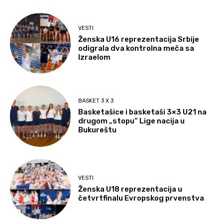
VESTI
Ženska U16 reprezentacija Srbije
odigrala dva kontrolna meča sa
Izraelom
BASKET 3 X 3
Basketašice i basketaši 3×3 U21 na
drugom „stopu“ Lige nacija u
Bukureštu
VESTI
Ženska U18 reprezentacija u
četvrtfinalu Evropskog prvenstva