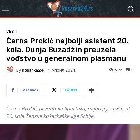
VESTI
Čarna Prokić najbolji asistent 20.
kola, Dunja Buzadžin preuzela
vođstvo u generalnom plasmanu
By
Kosarka24
993
0
1. Април 2024.
Facebook
Twitter
Čarna Prokić, prvotimka Spartaka, najbolji je asistent
20. kola Ženske košarkaške lige Srbije.