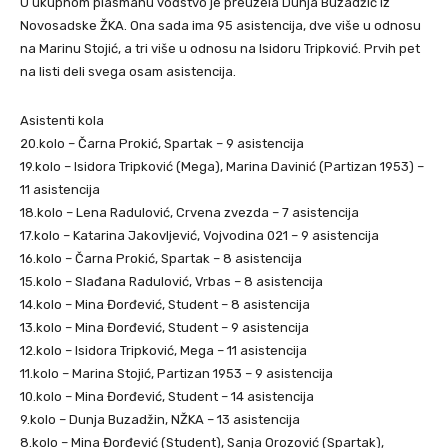
U ukupnom plasmanu vođstvo je preuzela Dunja Buzadžić iz
Novosadske ŽKA. Ona sada ima 95 asistencija, dve više u odnosu
na Marinu Stojić, a tri više u odnosu na Isidoru Tripković. Prvih pet
na listi deli svega osam asistencija.
Asistenti kola
20.kolo – Čarna Prokić, Spartak – 9 asistencija
19.kolo – Isidora Tripković (Mega), Marina Davinić (Partizan 1953) –
11 asistencija
18.kolo – Lena Radulović, Crvena zvezda – 7 asistencija
17.kolo – Katarina Jakovljević, Vojvodina 021 – 9 asistencija
16.kolo – Čarna Prokić, Spartak – 8 asistencija
15.kolo – Slađana Radulović, Vrbas – 8 asistencija
14.kolo – Mina Đorđević, Student – 8 asistencija
13.kolo – Mina Đorđević, Student – 9 asistencija
12.kolo – Isidora Tripković, Mega – 11 asistencija
11.kolo – Marina Stojić, Partizan 1953 – 9 asistencija
10.kolo – Mina Đorđević, Student – 14 asistencija
9.kolo – Dunja Buzadžin, NŽKA – 13 asistencija
8.kolo – Mina Đorđević (Student), Sanja Orozović (Spartak),