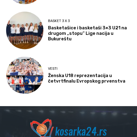
BASKET 3 X 3
Basketašice i basketaši 3×3 U21 na
drugom „stopu“ Lige nacija u
Bukureštu
VESTI
Ženska U18 reprezentacija u
četvrtfinalu Evropskog prvenstva