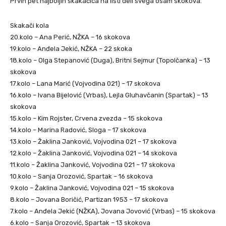
Prvih pet najboljih skakačica na listi deli svega osam skokova.
Skakači kola
20.kolo – Ana Perić, NŽKA – 16 skokova
19.kolo – Anđela Jekić, NŽKA – 22 skoka
18.kolo – Olga Stepanović (Duga), Britni Sejmur (Topolčanka) – 13
skokova
17.kolo – Lana Marić (Vojvodina 021) – 17 skokova
16.kolo – Ivana Bijelović (Vrbas), Lejla Gluhavčanin (Spartak) – 13
skokova
15.kolo – Kim Rojster, Crvena zvezda – 15 skokova
14.kolo – Marina Radović, Sloga – 17 skokova
13.kolo – Žaklina Janković, Vojvodina 021 – 17 skokova
12.kolo – Žaklina Janković, Vojvodina 021 – 14 skokova
11.kolo – Žaklina Janković, Vojvodina 021 – 17 skokova
10.kolo – Sanja Orozović, Spartak – 16 skokova
9.kolo – Žaklina Janković, Vojvodina 021 – 15 skokova
8.kolo – Jovana Boričić, Partizan 1953 – 17 skokova
7.kolo – Anđela Jekić (NŽKA), Jovana Jovović (Vrbas) – 15 skokova
6.kolo – Sanja Orozović, Spartak – 13 skokova