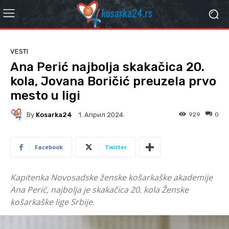
VESTI
Ana Perić najbolja skakačica 20.
kola, Jovana Boričić preuzela prvo
mesto u ligi
By
Kosarka24
929
0
1. Април 2024.
Facebook
Twitter
Kapitenka Novosadske ženske košarkaške akademije
Ana Perić, najbolja je skakačica 20. kola Ženske
košarkaške lige Srbije.