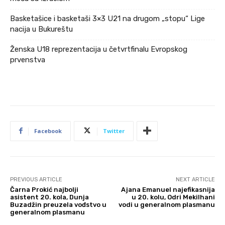
Basketašice i basketaši 3×3 U21 na drugom „stopu“ Lige
nacija u Bukureštu
Ženska U18 reprezentacija u četvrtfinalu Evropskog
prvenstva
Facebook
Twitter
PREVIOUS ARTICLE
NEXT ARTICLE
Čarna Prokić najbolji
Ajana Emanuel najefikasnija
asistent 20. kola, Dunja
u 20. kolu, Odri Mekilhani
Buzadžin preuzela vođstvo u
vodi u generalnom plasmanu
generalnom plasmanu