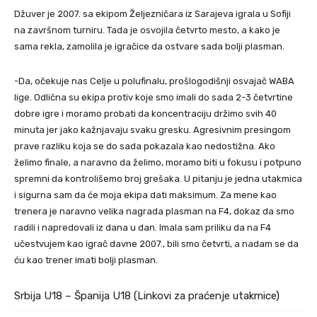
Džuver je 2007. sa ekipom Željezničara iz Sarajeva igrala u Sofiji
na završnom turniru. Tada je osvojila četvrto mesto, a kako je
sama rekla, zamolila je igračice da ostvare sada bolji plasman.
-Da, očekuje nas Celje u polufinalu, prošlogodišnji osvajač WABA
lige. Odlična su ekipa protiv koje smo imali do sada 2-3 četvrtine
dobre igre i moramo probati da koncentraciju držimo svih 40
minuta jer jako kažnjavaju svaku gresku. Agresivnim presingom
prave razliku koja se do sada pokazala kao nedostižna. Ako
želimo finale, a naravno da želimo, moramo biti u fokusu i potpuno
spremni da kontrolišemo broj grešaka. U pitanju je jedna utakmica
i sigurna sam da će moja ekipa dati maksimum. Za mene kao
trenera je naravno velika nagrada plasman na F4, dokaz da smo
radili i napredovali iz dana u dan. Imala sam priliku da na F4
učestvujem kao igrač davne 2007., bili smo četvrti, a nadam se da
ću kao trener imati bolji plasman.
Srbija U18 – Španija U18 (Linkovi za praćenje utakmice)