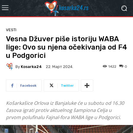
VESTI
Vesna Džuver piše istoriju WABA
lige: Ovo su njena očekivanja od F4
u Podgorici
By
Kosarka24
1422
0
22. Март 2024.
Facebook
Twitter
Košarkašice Orlova iz Banjaluke će u subotu od 16.30
časova igrati protiv aktuelnog šampiona Celja u
prvom polufinalu Fajnal-fora WABA lige u Podgorici.