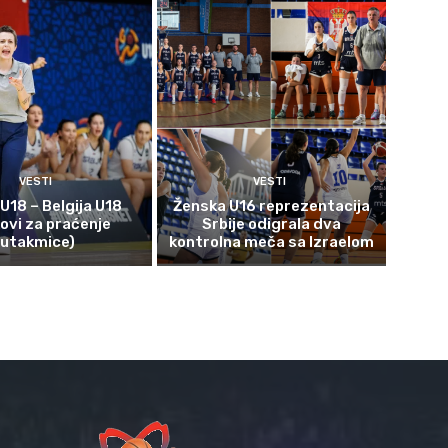
VESTI
VESTI
 U18 – Belgija U18
Ženska U16 reprezentacija
kovi za praćenje
Srbije odigrala dva
utakmice)
kontrolna meča sa Izraelom