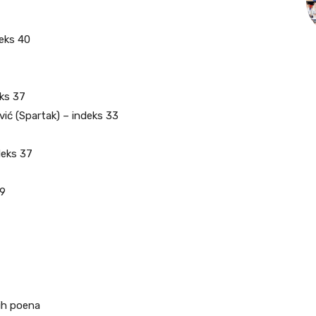
deks 40
eks 37
vić (Spartak) – indeks 33
deks 37
49
ih poena