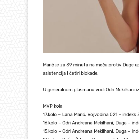
Marić je za 39 minuta na meču protiv Duge upi
asistencija i četiri blokade.
U generalnom plasmanu vodi Odri Mekilhani i
MVP kola
17.kolo – Lana Marić, Vojvodina 021 – indeks 
16.kolo – Odri Andreana Mekilhani, Duga – in
15.kolo – Odri Andreana Mekilhani, Duga – in