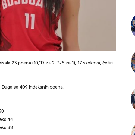
sala 23 poena (10/17 za 2, 3/5 za 1), 17 skokova, četiri
z Duga sa 409 indeksnih poena.
38
deks 44
deks 38