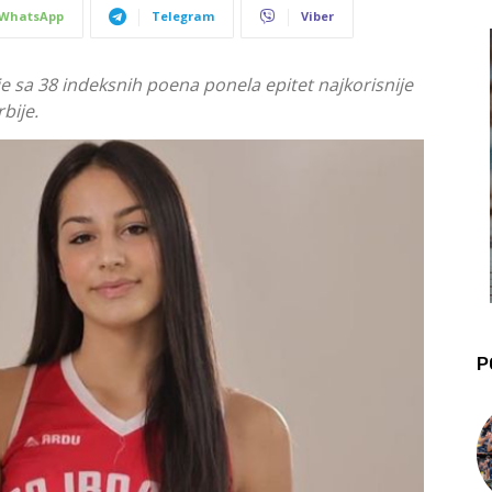
WhatsApp
Telegram
Viber
e sa 38 indeksnih poena ponela epitet najkorisnije
bije.
P