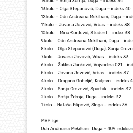
14.kolo – Sofija Ždrnja, Duga – indeks 34
13.kolo – Olga Stepanović, Duga – indeks 40
12.kolo – Odri Andreana Mekilhani, Duga – in
11.kolo – Jovana Jovović, Vrbas – indeks 38
10.kolo – Mina Đorđević, Student – index 38
9.kolo – Odri Andreana Mekilhani, Duga – ind
8.kolo – Olga Stepanović (Duga), Sanja Orozo
7.kolo – Jovana Jovović, Vrbas – indeks 33
6.kolo – Žaklina Janković, Vojvodina 021 – in
5.kolo – Jovana Jovović, Vrbas – indeks 37
4.kolo – Dragana Gobeljić, Kraljevo – indeks 
3.kolo – Sanja Orozović, Spartak – indeks 32
2.kolo – Sofija Ždrnja, Duga – indeks 32
1.kolo – Nataša Filipović, Sloga – indeks 36
MVP lige
Odri Andreana Mekilhani, Duga – 409 indeksn