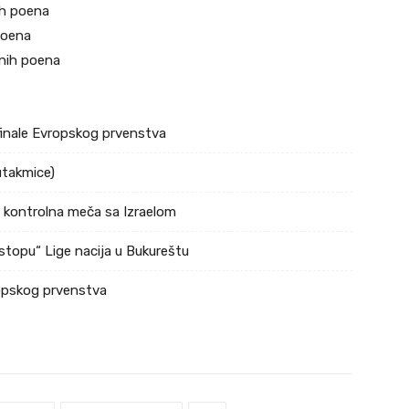
ih poena
poena
snih poena
ufinale Evropskog prvenstva
utakmice)
a kontrolna meča sa Izraelom
stopu“ Lige nacija u Bukureštu
ropskog prvenstva