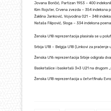
Jovana Boričić, Partizan 1953 – 400 indeksn
Kim Rojster, Crvena zvezda – 354 indeksna 
Žaklina Janković, Vojvodina 021 – 348 indek
Nataša Filipović, Sloga – 334 indeksna poena
Ženska U18 reprezentacija plasirala se u pol
Srbija U18 – Belgija U18 (Linkovi za praćenje 
Ženska U16 reprezentacija Srbije odigrala dv
Basketašice i basketaši 3×3 U21 na drugom „
Ženska U18 reprezentacija u četvrtfinalu Ev