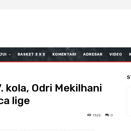
JUI
BASKET 3 X 3
KOMENTARI
ADRESAR
VIDEO
S
 kola, Odri Mekilhani
ca lige
1325
0