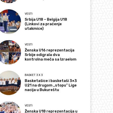
VESTI
Srbija U18 – Belgija U18
(Linkovi za praćenje
utakmice)
VESTI
Ženska U16 reprezentacija
Srbije odigrala dva
kontrolna meča sa Izraelom
BASKET 3 X 3
Basketašice i basketaši 3×3
U21 na drugom „stopu“ Lige
nacija u Bukureštu
VESTI
Ženska U18 reprezentacija u