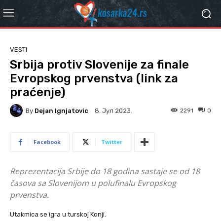
VESTI
Srbija protiv Slovenije za finale
Evropskog prvenstva (link za
praćenje)
By
Dejan Ignjatovic
2291
0
8. Јул 2023.
Facebook
Twitter
Reprezentacija Srbije do 18 godina sastaje se od 18
časova sa Slovenijom u polufinalu Evropskog
prvenstva.
Utakmica se igra u turskoj Konji.