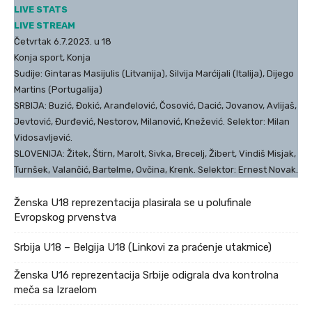
LIVE STATS
LIVE STREAM
Četvrtak 6.7.2023. u 18
Konja sport, Konja
Sudije: Gintaras Masijulis (Litvanija), Silvija Marćijali (Italija), Dijego
Martins (Portugalija)
SRBIJA: Buzić, Đokić, Aranđelović, Čosović, Dacić, Jovanov, Avlijaš,
Jevtović, Đurđević, Nestorov, Milanović, Knežević. Selektor: Milan
Vidosavljević.
SLOVENIJA: Žitek, Štirn, Marolt, Sivka, Brecelj, Žibert, Vindiš Misjak,
Turnšek, Valančić, Bartelme, Ovčina, Krenk. Selektor: Ernest Novak.
Ženska U18 reprezentacija plasirala se u polufinale
Evropskog prvenstva
Srbija U18 – Belgija U18 (Linkovi za praćenje utakmice)
Ženska U16 reprezentacija Srbije odigrala dva kontrolna
meča sa Izraelom