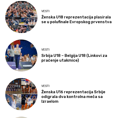
VESTI
Ženska U18 reprezentacija plasirala
se u polufinale Evropskog prvenstva
VESTI
Srbija U18 – Belgija U18 (Linkovi za
praćenje utakmice)
VESTI
Ženska U16 reprezentacija Srbije
odigrala dva kontrolna meča sa
Izraelom