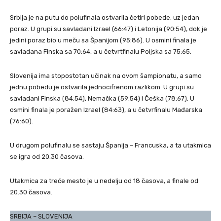
Srbija je na putu do polufinala ostvarila četiri pobede, uz jedan
poraz. U grupi su savladani Izrael (66:47) i Letonija (90:54), dok je
jedini poraz bio u meču sa Španijom (95:86). U osmini finala je
savladana Finska sa 70:64, a u četvrtfinalu Poljska sa 75:65.
Slovenija ima stopostotan učinak na ovom šampionatu, a samo
jednu pobedu je ostvarila jednocifrenom razlikom. U grupi su
savladani Finska (84:54), Nemačka (59:54) i Češka (78:67). U
osmini finala je poražen Izrael (84:63), a u četvrfinalu Mađarska
(76:60).
U drugom polufinalu se sastaju Španija – Francuska, a ta utakmica
se igra od 20.30 časova.
Utakmica za treće mesto je u nedelju od 18 časova, a finale od
20.30 časova.
SRBIJA – SLOVENIJA