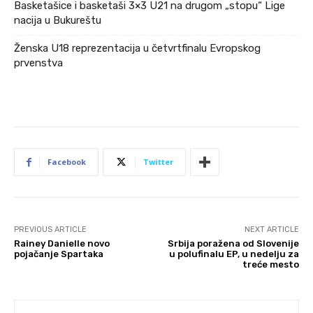
Basketašice i basketaši 3×3 U21 na drugom „stopu“ Lige
nacija u Bukureštu
Ženska U18 reprezentacija u četvrtfinalu Evropskog
prvenstva
Facebook
Twitter
PREVIOUS ARTICLE
NEXT ARTICLE
Rainey Danielle novo
Srbija poražena od Slovenije
pojačanje Spartaka
u polufinalu EP, u nedelju za
treće mesto