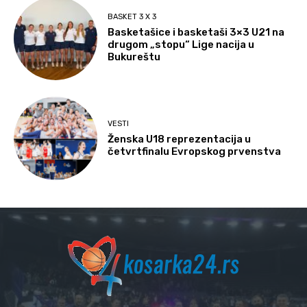
BASKET 3 X 3
Basketašice i basketaši 3×3 U21 na
drugom „stopu“ Lige nacija u
Bukureštu
VESTI
Ženska U18 reprezentacija u
četvrtfinalu Evropskog prvenstva