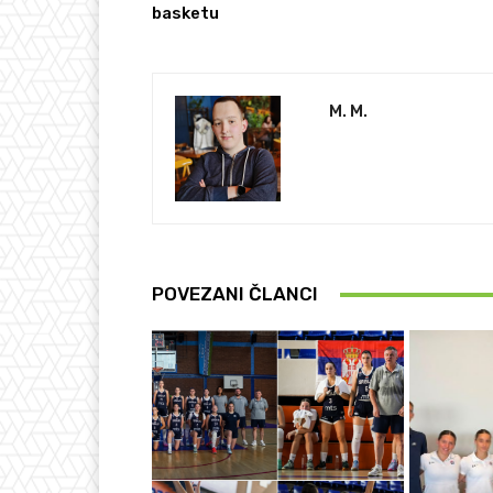
basketu
M. M.
POVEZANI ČLANCI