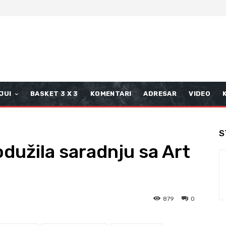
JUI
BASKET 3 X 3
KOMENTARI
ADRESAR
VIDEO
S
dužila saradnju sa Art
879
0