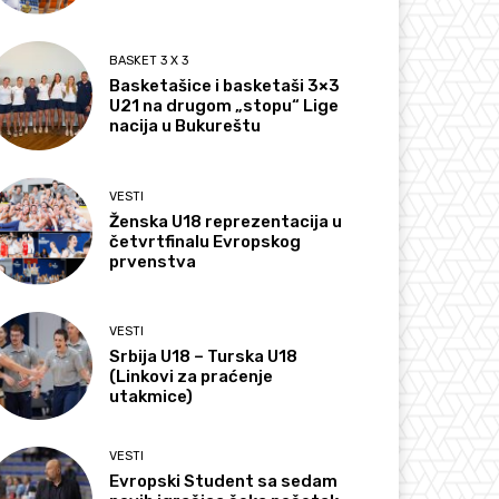
BASKET 3 X 3
Basketašice i basketaši 3×3
U21 na drugom „stopu“ Lige
nacija u Bukureštu
VESTI
Ženska U18 reprezentacija u
četvrtfinalu Evropskog
prvenstva
VESTI
Srbija U18 – Turska U18
(Linkovi za praćenje
utakmice)
VESTI
Evropski Student sa sedam