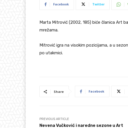
Facebook
Twitter
Marta Mitrović (2002, 185) biće članica Art b
mrežama.
Mitrović igra na visokim pozicijama, a u sezo
po utakmici.
Facebook
Share
PREVIOUS ARTICLE
Nevena Vučković i naredne sezone u Art