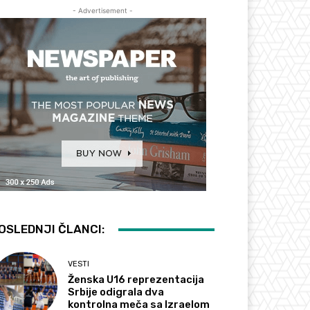
- Advertisement -
OSLEDNJI ČLANCI:
VESTI
Ženska U16 reprezentacija
Srbije odigrala dva
kontrolna meča sa Izraelom