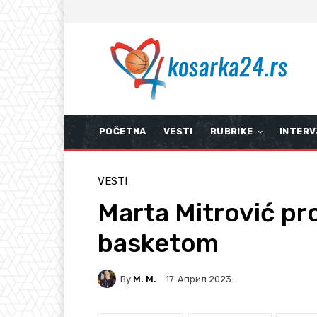
POČETNA
VESTI
RUBRIKE
INTERV
VESTI
Marta Mitrović pro
basketom
By
M. M.
17. Април 2023.