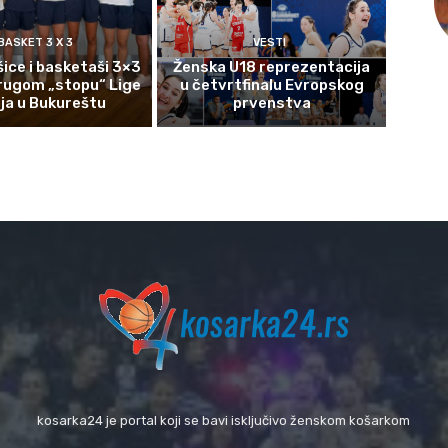
BASKET 3 X 3
VESTI
ice i basketaši 3×3
Ženska U18 reprezentacija
rugom „stopu“ Lige
u četvrtfinalu Evropskog
ija u Bukureštu
prvenstva
kosarka24 je portal koji se bavi isključivo ženskom košarkom