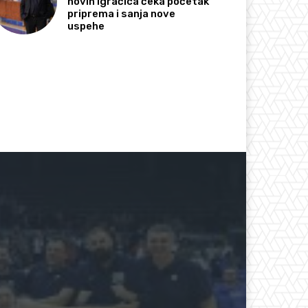
novih igračica čeka početak
priprema i sanja nove
uspehe