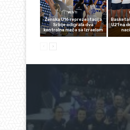
VESTI
Ženska U16 reprezentacija
Basketaš
Srbije odigrala dva
U21 na d
kontrolna meča sa Izraelom
nac