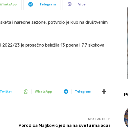
WhatsApp
Telegram
Viber
asketa i naredne sezone, potvrdio je klub na društvenim
ni 2022/23 je prosečno beležila 13 poena i 7.7 skokova
Twitter
WhatsApp
Telegram
P
NEXT ARTICLE
Porodica Maljković jedina na svetu ima oca i