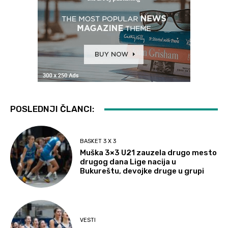
POSLEDNJI ČLANCI:
BASKET 3 X 3
Muška 3×3 U21 zauzela drugo mesto
drugog dana Lige nacija u
Bukureštu, devojke druge u grupi
VESTI