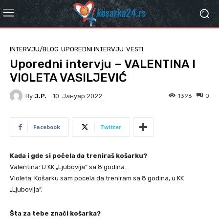
INTERVJU/BLOG
UPOREDNI INTERVJU
VESTI
Uporedni intervju – VALENTINA I
VIOLETA VASILJEVIĆ
By
J.P.
1396
0
10. Јануар 2022.
Facebook
Twitter
Kada i gde si počela da treniraš košarku?
Valentina: U KK „Ljubovija“ sa 8 godina.
Violeta: Košarku sam pocela da treniram sa 8 godina, u KK
„Ljubovija“.
Šta za tebe znači košarka?