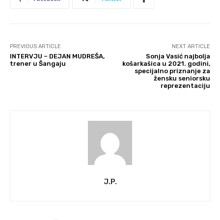
PREVIOUS ARTICLE
NEXT ARTICLE
INTERVJU – DEJAN MUDREŠA,
Sonja Vasić najbolja
trener u Šangaju
košarkašica u 2021. godini,
specijalno priznanje za
žensku seniorsku
reprezentaciju
J.P.