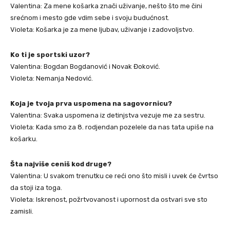
Valentina: Za mene košarka znači uživanje, nešto što me čini
srećnom i mesto gde vdim sebe i svoju budućnost.
Violeta: Košarka je za mene ljubav, uživanje i zadovoljstvo.
Ko ti je sportski uzor?
Valentina: Bogdan Bogdanović i Novak Đoković.
Violeta: Nemanja Nedović.
Koja je tvoja prva uspomena na sagovornicu?
Valentina: Svaka uspomena iz detinjstva vezuje me za sestru.
Violeta: Kada smo za 8. rodjendan pozelele da nas tata upiše na
košarku.
Šta najviše ceniš kod druge?
Valentina: U svakom trenutku ce reći ono što misli i uvek će čvrtso
da stoji iza toga.
Violeta: Iskrenost, požrtvovanost i upornost da ostvari sve sto
zamisli.