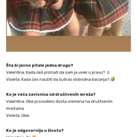
Šta bi javno pitale jedna drugu?
Valentina: Kada ćeš priznati da sam ja uvek u pravu? ☺
Violeta: Kada ćes naučiti da šutiras slobodna bacanja?
Ko je veća zavisnica od društvenih mreža?
Valentina: Obe provodimo dosta vremena na društvenim
mrežama
Violeta: Obe.
Ko je odgovornija u životu?