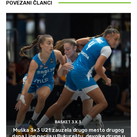
POVEZANI ČLANCI
BASKET 3 X 3
Muška 3×3 U21 zauzela drugo mesto drugog
dana Lige nacija u Bukureštu, devojke druge u