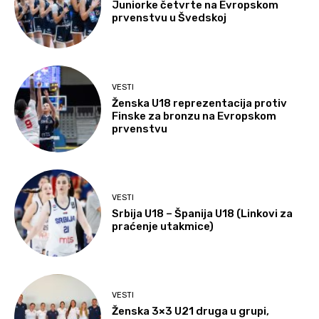
Juniorke četvrte na Evropskom
prvenstvu u Švedskoj
VESTI
Ženska U18 reprezentacija protiv
Finske za bronzu na Evropskom
prvenstvu
VESTI
Srbija U18 – Španija U18 (Linkovi za
praćenje utakmice)
VESTI
Ženska 3×3 U21 druga u grupi,