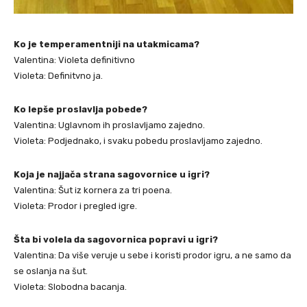
Ko je temperamentniji na utakmicama?
Valentina: Violeta definitivno
Violeta: Definitvno ja.
Ko lepše proslavlja pobede?
Valentina: Uglavnom ih proslavljamo zajedno.
Violeta: Podjednako, i svaku pobedu proslavljamo zajedno.
Koja je najjača strana sagovornice u igri?
Valentina: Šut iz kornera za tri poena.
Violeta: Prodor i pregled igre.
Šta bi volela da sagovornica popravi u igri?
Valentina: Da više veruje u sebe i koristi prodor igru, a ne samo da
se oslanja na šut.
Violeta: Slobodna bacanja.