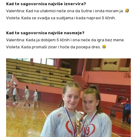
Kad te sagovornica najviše iznervira?
Valentina: Kad na utakmici neće ona da šutne i onda moram ja.
Violeta: Kada se svadja sa sudijama i kada napravi 5 ličnih.
Kad te sagovornica najviše nasmeje?
Valentina: Kada ja dobijem 5 ličnih i ona neće da igra bez mene.
Violeta: Kada promaši zicer i hoće da pocepa dres.