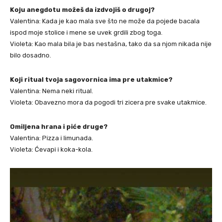
Koju anegdotu možeš da izdvojiš o drugoj?
Valentina: Kada je kao mala sve što ne može da pojede bacala
ispod moje stolice i mene se uvek grdili zbog toga.
Violeta: Kao mala bila je bas nestašna, tako da sa njom nikada nije
bilo dosadno.
Koji ritual tvoja sagovornica ima pre utakmice?
Valentina: Nema neki ritual.
Violeta: Obavezno mora da pogodi tri zicera pre svake utakmice.
Omiljena hrana i piće druge?
Valentina: Pizza i limunada.
Violeta: Ćevapi i koka-kola.