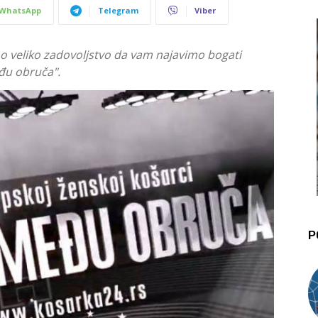
WhatsApp
Telegram
Viber
mo veliko zadovoljstvo da vam najavimo bogati
eđu obruča".
P