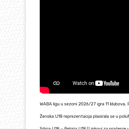
WABA ligu u sezoni 2026/27 igra 11 klubova, 
Ženska U18 reprezentacija plasirala se u pol
Srbija U18 – Belgija U18 (Linkovi za praćenje 