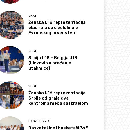
VESTI
Ženska U18 reprezentacija
plasirala se u polufinale
Evropskog prvenstva
VESTI
Srbija U18 – Belgija U18
(Linkovi za praćenje
utakmice)
VESTI
Ženska U16 reprezentacija
Srbije odigrala dva
kontrolna meča sa Izraelom
BASKET 3 X 3
Basketašice i basketaši 3×3