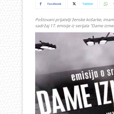
Facebook
Twitter
Poštovani prijatelji ženske košarke, ima
sadržaj 17. emisije iz serijala "Dame izm