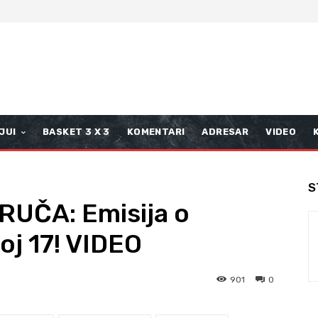
JUI
BASKET 3 X 3
KOMENTARI
ADRESAR
VIDEO
S
UČA: Emisija o
oj 17! VIDEO
901
0