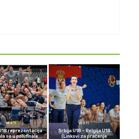
VESTI
VESTI
U18 reprezentacija
Srbija U18 – Belgija U18
ala se u polufinale
(Linkovi za praćenje