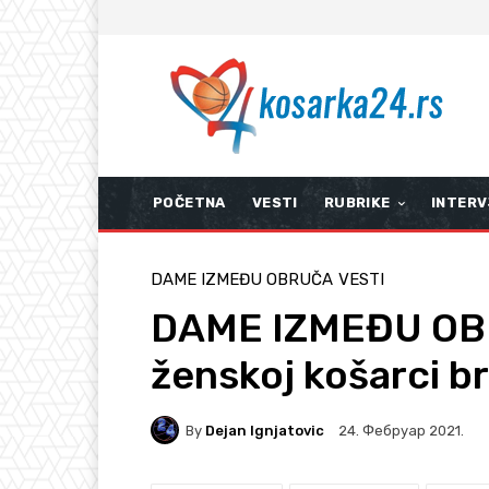
POČETNA
VESTI
RUBRIKE
INTERV
DAME IZMEĐU OBRUČA
VESTI
DAME IZMEĐU OBR
ženskoj košarci br
By
Dejan Ignjatovic
24. Фебруар 2021.