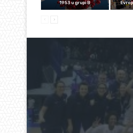
1953 u grupi B
Evro