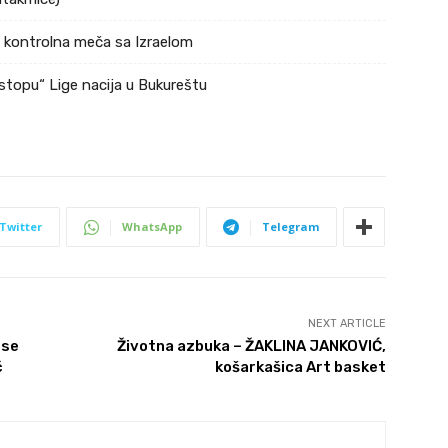
a kontrolna meča sa Izraelom
stopu“ Lige nacija u Bukureštu
Twitter
WhatsApp
Telegram
NEXT ARTICLE
 se
Životna azbuka – ŽAKLINA JANKOVIĆ,
ć
košarkašica Art basket