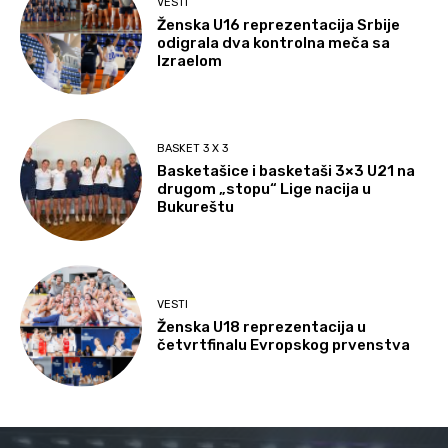
VESTI
Ženska U16 reprezentacija Srbije
odigrala dva kontrolna meča sa
Izraelom
BASKET 3 X 3
Basketašice i basketaši 3×3 U21 na
drugom „stopu“ Lige nacija u
Bukureštu
VESTI
Ženska U18 reprezentacija u
četvrtfinalu Evropskog prvenstva