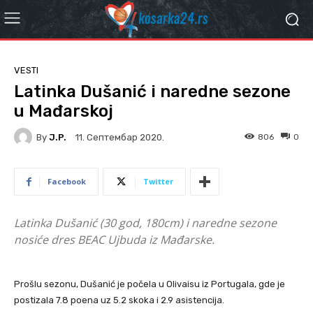
VESTI
Latinka Dušanić i naredne sezone
u Mađarskoj
By
J.P.
806
0
11. Септембар 2020.
Facebook
Twitter
Latinka Dušanić (30 god, 180cm) i naredne sezone
nosiće dres BEAC Ujbuda iz Mađarske.
Prošlu sezonu, Dušanić je počela u Olivaisu iz Portugala, gde je
postizala 7.8 poena uz 5.2 skoka i 2.9 asistencija.