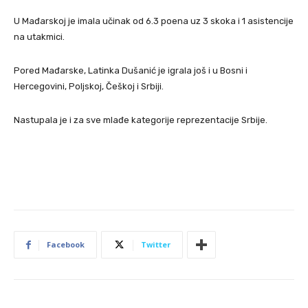
U Mađarskoj je imala učinak od 6.3 poena uz 3 skoka i 1 asistencije
na utakmici.
Pored Mađarske, Latinka Dušanić je igrala još i u Bosni i
Hercegovini, Poljskoj, Češkoj i Srbiji.
Nastupala je i za sve mlađe kategorije reprezentacije Srbije.
Facebook
Twitter