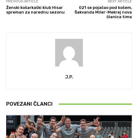
PREVIOUS ARTICLE
NEXT ARTICLE
Ženski košarkaški klub Hisar
021 se pojačao pod košem,
spreman za narednu sezonu
Šakvanda Miler-Mekrej nova
članica tima
J.P.
POVEZANI ČLANCI