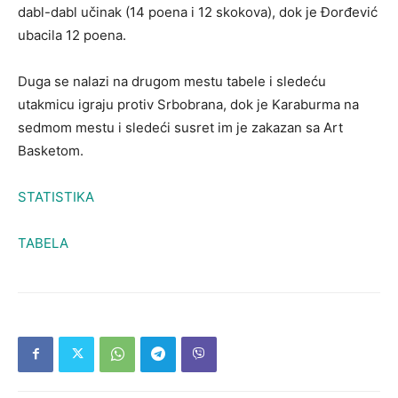
dabl-dabl učinak (14 poena i 12 skokova), dok je Đorđević
ubacila 12 poena.
Duga se nalazi na drugom mestu tabele i sledeću
utakmicu igraju protiv Srbobrana, dok je Karaburma na
sedmom mestu i sledeći susret im je zakazan sa Art
Basketom.
STATISTIKA
TABELA