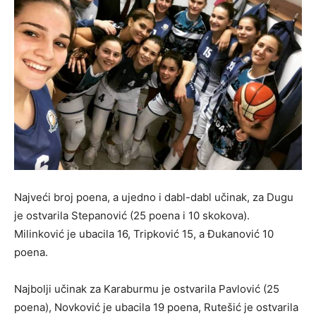
Najveći broj poena, a ujedno i dabl-dabl učinak, za Dugu
je ostvarila Stepanović (25 poena i 10 skokova).
Milinković je ubacila 16, Tripković 15, a Đukanović 10
poena.
Najbolji učinak za Karaburmu je ostvarila Pavlović (25
poena), Novković je ubacila 19 poena, Rutešić je ostvarila