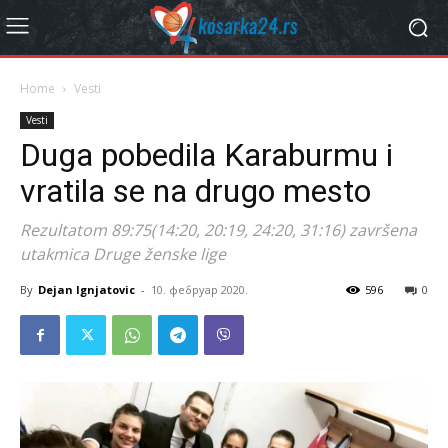
Home
Vesti
Vesti
Duga pobedila Karaburmu i
vratila se na drugo mesto
Rezultatom 89:75(14:20, 20:19, 24:20, 31:16) završena
utakmica Druge ženske lige
By
Dejan Ignjatovic
-
10. фебруар 2020.
596
0