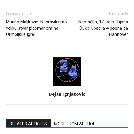
Previous article
Next article
Marina Maljković: Napravili smo
Nemačka, 17. kolo: Tijana
veliku stvar plasmanom na
Cukić ubacila 4 poena za
Olimpijske igre!
Hannover
Dejan Ignjatovic
RELATED ARTICLES
MORE FROM AUTHOR